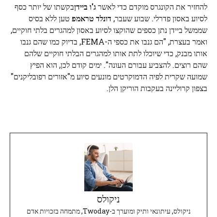
להחזיר את הקונגרס מוקדם כדי לאשר
ג'ו ביידן
בקשתו של יותר כסף
לסיוע באסון פדרלי. שבוע שעבר,
דונלד טראמפ
טען ללא בסיס
שממשל ביידן נתן כספים שהוקצו לסיוע באסון למהגרים בלתי חוקיים,
ואמר בעצרת, "הם גנבו את כספי ה-FEMA, בדיוק כמו שהם גנבו
אותו מבנק, כדי שיוכלו לתת אותו למהגרים הבלתי חוקיים שלהם
שהם רוצים. להצביע עבורם העונה". ימים קודם לכן, הוא הפיץ
שמועה שקרית לפיה הדמוקרטים מונעים סיוע מ"אזורים רפובליקנים"
בצפון קרוליינה בעקבות הוריקן הלן.
ניקולס
ניקולס, עיתונאי ותיק ומוערך ב-Twoday, מתמחה בזכויות אדם