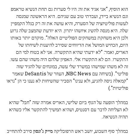
הוא הוסיף, "אני אגיד את זה: היו לי סערות גם תחת הנשיא טראמפ
וגם הנשיא ביידן, ועבדתי טוב עם שניהם. היא הראשונה שמנסה
לעשות פוליטיזציה של הסערה, והיא עושה את זה רק בגלל הקמפיין
שלה. היא מנסה להשיג איזשהו יתרון. היא יודעת שהמצב שלה גרוע
ולכן היא משחקת במשחקים הפוליטיים האלה". מוקדם יותר באותו
היום, הכחיש המושל את הדיווחים שסירב להיענות לשיחתו של
האריס, ואמר: "לא ידעתי שהיא התקשרה. אני לא בטוח למי הם
התקשרו. הם לא התקשרו אלי. האפיון שלהם היה משהו שהם עשו.
זה לא משהו שמישהו במשרד שלי עשה, במונחים של להגיד שזה
פוליטי". (בשיחה עם NBC News, העוזר של DeSantis שאמר
"קמאלה ניסה להגיע, ולא ענינו" הסביר שהשיחות לא נענו כי הן "נראו
פוליטיות".)
במהלך הופעה על
הנוף
ביום שלישי, האריס אמרה שזה "חבל" שהיא
לא הצליחה לדבר עם דסנטיס, ושהיא תמשיך להתקשר אליו כשהיא
תהיה הנשיאה.
במהלך סוף השבוע, יושב ראש הרפובליקה
מייק ג'ונסון
סירב להתחייב