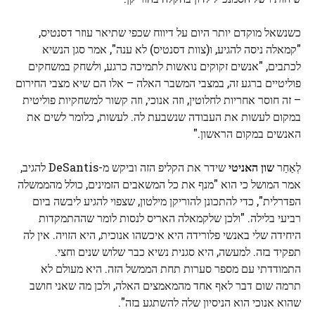
כשנשאל מוקדם יותר היום על דיווח שכפי שתיאר עוזר דסנטיס,
"קמאלה ניסה להגיע, ו(צוות דסנטיס) לא ענה", אמר סגן הנשיא
לכתבים, "אנשים זקוקים נואשות לתמיכה כרגע, ולשחק במשחקים
פוליטיים ברגע זה, במצבי המשבר האלה – אלו הם שיא מצבי החירום
– זה חוסר אחריות לחלוטין, וזה אנוכי, וזה קשור למשחקיות פוליטית
במקום לעשות את העבודה שנשבעת לה. לעשות, כלומר לשים את
האנשים במקום הראשון."
לְאַחַר
שון האניטי
שידר את הקליפ הזה וביקש מ-DeSantis להגיב,
אמר המושל כי הוא "מנף את כל המשאבים הזמינים, כולל מהממשלה
הפדרלית", כדי להתכונן להוריקן מילטון, שצפוי להגיע ליבשה ביום
רביעי בלילה. "ולכן שלקמאלה האריס לנסות לומר שההתמקדות
היחידה שלי באנשי פלורידה היא איכשהו אנוכית, היא הזויה. אין לה
תפקיד בזה. למעשה, היא סגנית נשיא כבר שלוש שנים וחצי.
התמודדתי עם מספר סערות תחת הממשל הזה. היא מעולם לא
תרמה שום דבר לאף אחד מהמאמצים האלה, ולכן מה שאני חושב
שהוא אנוכי הוא הניסיון שלה להשתגע בזה".