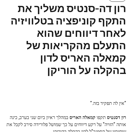
רון דה-סנטיס משליך את
התקף קוניפציה בטלוויזיה
לאחר דיווחים שהוא
התעלם מהקריאות של
קמאלה האריס לדון
בהקלה על הוריקן
"אין לה תפקיד בזה."
רון דסנטיס
תקפו
קמאלה האריס
במהלך ראיון ביום שני בערב, כינה
אותה "הזויה" על רקע דיווחים על כך שמושל פלורידה סירב לקבל את
שיחותיו של הסמנכ"ל לדון בהקלה בהוריקן.