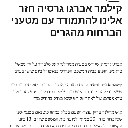
קילמר אברגו גרסיה חזר
אלינו להתמודד עם מטעני
הברחות מהגרים
אברגו גרסיה, שגורש בטעות ממרילנד לאל סלבדור על ידי ממשל
טראמפ, הופיע בבית המשפט הפדרלי בנאשוויל ביום שישי בערב.
קילמר אברגו גרסיה
הוטס בחזרה לארצות הברית מאל סלבדור ביום
שישי כדי להתמודד עם אישומים פליליים פדרליים מהנשיא
דונלד
טראמפ
הממשל לאחר שגורש שלא בצדק בחודש מרץ.
איש מרילנד עדיין נעצר-הפעם בכלא במחוז פוטנאם בטנסי-כפי
שסלבדור בן ה -29 ממתין למועד בית המשפט שלו ב -13 ביוני
הקשורים להאשמות בהובלת מהגרים ללא תעודה. חזרתו של אברגו