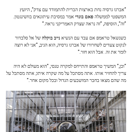
"אברגו גרסיה נחת בארצות הברית להתמודד עם צדק", היועץ
המשפטי לממשלה
פאם בונדי
אמר במסיבת עיתונאים בוושינגטון.
"זה", הוסיפה, "זה נראה שצדק האמריקני נראה."
כשנשאל טראמפ אם עבד עם הנשיא
נייב בוקלה
של אל סלבדור
לנקוט צעדים לשחרורו של אברגו גרסיה, הוא הגיב, "אני לא רוצה
לומר את זה. אבל הוא חזר."
"וכן," המשיך טראמפ והתייחס למקרה טנסי, "הוא מעולם לא היה
צריך להחזיר אותו. אתה מסתכל על מה שקרה איתו; אתה מסתכל על
מה שהם מצאו בחבר המושבעים הגדול ובכל מקום אחר."