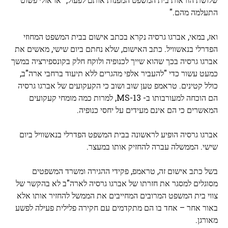
התעלמה מהם."
ואז, במאי, אברגו גרסיה נקרא בכתב אישום בבית המשפט המחוזי
הפדרלי בנאשוויל. כתב האישום, שלא נחתם ביום שישי, מאשים את
אברגו גרסיה בכך שהוא שייך לכנופיה ולוקח חלק בקונספירציה במשך
כמעט עשור כדי "להעביר אלפי מהגרים ללא תיעוד ברחבי ארה"ב,
כולל קטינים. טראמפ טען שוב ושוב כי הקעקועים של אברגו גרסיה
הם הוכחה למעורבותו ב- MS-13, למרות כמה מומחי קעקועים
המאשרים כי הם אינם מעידים על יחסי כנופיה.
אברגו גרסיה הופיע לראשונה בבית המשפט הפדרלי בנאשוויל ביום
שישי. הממשלה עברה להחזיק אותו במעצר.
בשל כתב אישום זה, טראמפ, פקידי ההגירה ומשרד המשפטים
מסוגלים למסגר את חזרתו של אברגו גרסיה לארה"ב לא בהקשר של
צווי בית המשפט המרובים המחייבים את הממשל להחזיר אותו אלא
באור אחר – אחד בו הם מתקדמים עם חקירה פלילית פעילה לפשע
מאורגן.