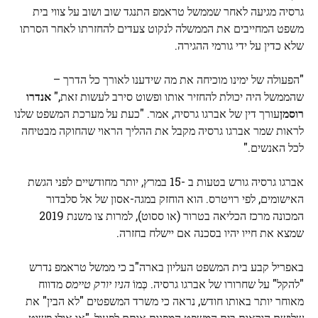
גרסיה מגיעה לאחר שממשל טראמפ התנגד שוב ושוב על צווי בית
משפט המחייבים את הממשלה לנקוט צעדים להחזרתו לאחר הסרתו
שלא כדין על ידי גורמי ההגירה.
"הפעולה של ימינו מוכיחה את מה שידענו לאורך כל הדרך –
שהממשל היה יכולת להחזיר אותו ופשוט סירב לעשות זאת,"
אנדרו
רוסמן
עורך דין של אברגו גרסיה, אמר. "כעת על מערכת המשפט שלנו
לראות שמר אברגו גרסיה מקבל את ההליך הראוי שהחוקה מבטיחה
לכל האנשים."
אברגו גרסיה גורש בטעות ב -15 במרץ, יותר מחודשיים לפני הגשת
האישומים, לפי רויטרס. הוא הוחזק במגה-אסון של אל סלבדור
המכונה מרכז הכליאה בטרור (או ססוט), למרות צו משנת 2019
שמצא את חייו יהיו בסכנה אם יישלח בחזרה.
באפריל קבע בית המשפט העליון בארה"ב כי ממשל טראמפ נדרש
"להקל" על שחרורו של אברגו גרסיה. כְּמוֹ
הניו יורק טיימס
מדווח
מאוחר יותר באותו חודש, נראה כי משרד המשפטים "לא הבין" את
שלושת הוראות בית המשפט המפנות אותם לפעול, "או אולי פשוט