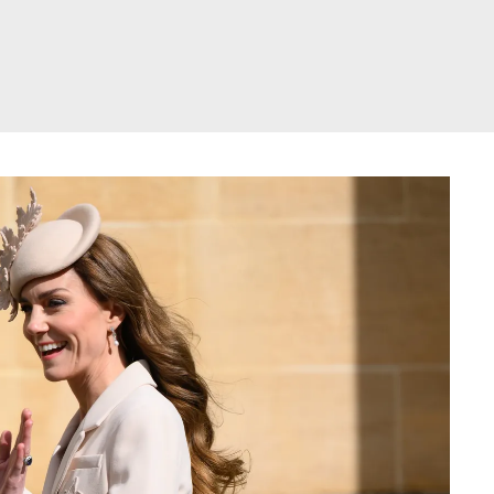
דלג
תוכן