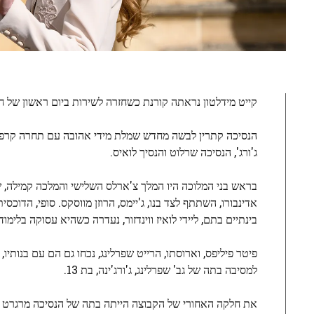
קייט מידלטון נראתה קורנת כשחזרה לשירות ביום ראשון של ח
ג'ורג', הנסיכה שרלוט והנסיך לואיס.
בראש בני המלוכה היו המלך צ'ארלס השלישי והמלכה קמילה, שנ
אדינבורו, השתתף לצד בנו, ג'יימס, הרוזן מווסקס. סופי, הדוכס
בינתיים בתם, ליידי לואיז ווינדזור, נעדרה כשהיא עסוקה בלימו
פיטר פיליפס, וארוסתו, הרייט שפרלינג, נכחו גם הם עם בנות
למסיבה בתה של גב' שפרלינג, ג'ורג'ינה, בת 13.
את חלקה האחורי של הקבוצה הייתה בתה של הנסיכה מרגרט (ו