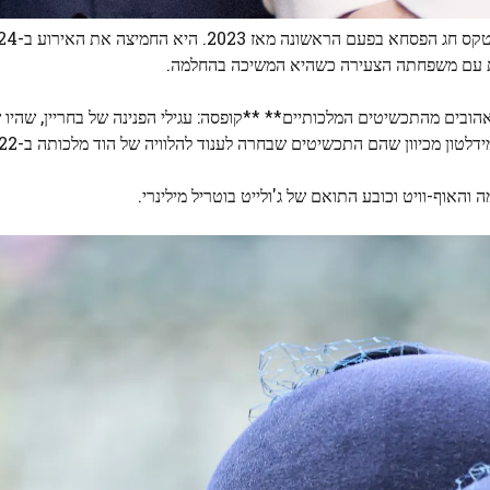
לות עם משפחתה הצעירה כשהיא המשיכה בהחלמה.
אהובים מהתכשיטים המלכותיים** ​​**קופסה: עגילי הפנינה של בחריין, שהיו 
לטון מכיוון שהם התכשיטים שבחרה לענוד להלוויה של הוד מלכותה ב-2022.
האוף-וויט וכובע התואם של ג'ולייט בוטריל מילינרי.