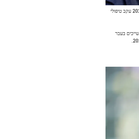
עם זאת, כל העיניים היו נשואות לנסיכה מוויילס, שהשתתפה בטקס חג הפסחא בפעם הראשונה מאז 2023. היא החמיצה את האירוע ב-2024 עקב טיפולי
שייכים בעבר