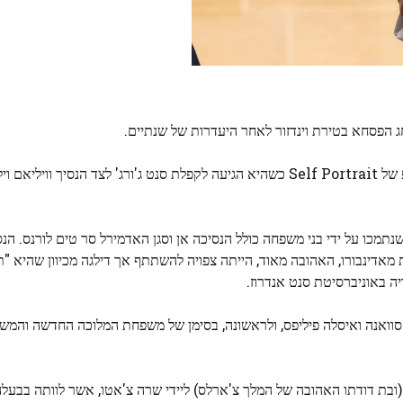
ג הפסחא בטירת וינדזור לאחר היעדרות של שנתיים.
הנסיכה קתרין לבשה מחדש שמלת מידי אהובה עם תחרה קרפ של Self Portrait כשהיא הגיעה לקפלת סנט ג'ורג' לצד הנסי
תמכו על ידי בני משפחה כולל הנסיכה אן וסגן האדמירל סר טים לורנס. הנס
ית מאדינבורו, האהובה מאוד, הייתה צפויה להשתתף אך דילגה מכיוון שהיא "ת
דיה באוניברסיטת סנט אנדרוז.
יו, סוואנה ואיסלה פיליפס, ולראשונה, בסימן של משפחת המלוכה החדשה והמ
בת דודתו האהובה של המלך צ'ארלס) ליידי שרה צ'אטו, אשר לוותה בבעלה,