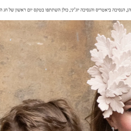
, הנסיכה ביאטריס והנסיכה יוג'יני, כולן השתתפו בטקס יום ראשון של חג הפסחא