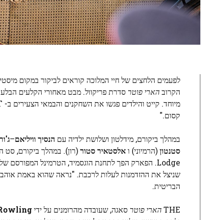
לפעמים הלחצים של חיי המלוכה קוראים לביקור במקום מיסטי עוד י
הקרוב
הארי פוטר
סדרת פריקוול. מבט מאחורי הקלעים הבלעדי בעולם הק
קסום."
במהלך ביקורם, מידלטון ושלושת ילדיה עם
הנסיך וויליאם
–
ג'ורג
סטנטון
(הרמיוני) ו
אלסטאיר סטור
שניצל את ההזדמנות לעלות לרכבת. "נראה שהוא באמת אוהב א
הבריטית.
THE
הארי פוטר
סאגה, שעובדה מהרומנים על ידי
Rowling