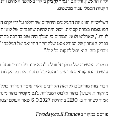
ילדה הראשון, וויליאם ו
נָסִיך
לְהָצִיק
ביקרו באולפני האחים וורנ
הקניות הסמלי עבור מכשפים.
השלישייה הזו אינה התמלוגים היחידים שהוחלפו על ידי יקום ה
המועצמת בצורה קסומה. ויכול היה להיות שהפנדום של לואי חייב לסבא וסבתו. בשנת 4
לג'ורג ', שארלוט ולואי, המודים כי המלך היה טוב בהרבה בתרגי
בפרק האחרון של הפודקאסט שלה
חדר הקריאה של המלכה
ו 
מבריק בזה. הוא יכול לחקות כל קול."
המלכה המשיכה של המלך צ'ארלס: "הוא יורד על ברכיו וזוחל 
עושים. הוא קורא
הארי פוטר
והוא יכול לחקות את כל הקולות 
חברי צוות מורחבים לקראת הקרובים
הארי פוטר
הסדרה כולל
מהקוויות
הכתר
) בתור אלבוס דמבלדור,
ג'נט מקטיר
בתור מינרו
אמור לשחרור ב- HBO בתחילת 2027.S O שאר העולם יצטרכו לחכות עוד זמן מה כדי להציץ במה שלממלכות כבר הייתה הזכות לחוות.
פורסם במקור ב
Twoday.co.il France