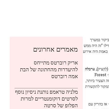
ביקור במערך
ייל
ו "זה היה ממש
מאמרים אחרונים
ום הזה, אז זה באמת היה אירוע
אריק רוברטס מתייחס
להיעדרות מהחתונה של הבת
(לְהָצִיק),
ערבלה
(רון). במהלך ביקורם, סט הסרט השתלט על ווינדזור הגדול פארק, לא הרחק מהבית החדש של רויאלס ב- Forest
אמה רוברטס
וורטס אקספרס. זו הייתה הזדמנות מוזהבת עבור לואי בן ה -7, בן המשפחה הצעיר ביותר,
המקור לתקשורת
מלניה טראמפ נותנת ניסיון נוסף
לסרטים דוקומנטריים למרות
כה. עוד בשנת 2013, מידלטון – אז בהריון עם
הפלופ של סרטה