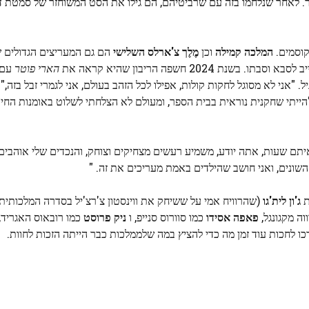
ר. לאחר שנלחמו בזה עם שרביטיהם, הם גילו את הסט המשוחזר של סמטת דיא
קוסמים.
המלכה קמילה
וכן
מֶלֶך
צ'ארלס השלישי
הם גם המעריצים הגדולים 
202 חשפה הריבון שהיא קראה את
הארי פוטר
עם 
ל. "אני לא מסוגל לחקות קולות, אפילו לכל הזהב בעולם, אני לגמרי זבל בזה,"
"הייתי שחקנית נוראית בבית הספר, ומעולם לא הצלחתי לשלוט באומנות החיק
איתם שעות, אתה יודע, משמיע רעשים מצחיקים וצוחק, והנכדים שלי אוהבים
השונים, ואני חושב שהילדים באמת מעריכים את זה. "
ת
ג'ון לית'גו
(שהרוויח אמי על ששיחק את ווינסטון צ'רצ'יל בסדרה המלכותית
וה מקגונגל,
פאפה אסידו
כמו סוורוס סנייפ, ו
ניק פרוסט
כמו רובאוס האגריד, 