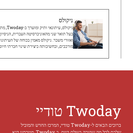
ניקולס
ניקולס, 
בעל תואר שני מהאוניברסיטה העברית, הניסיון
ואזורי משבר. ניקולס מאמין בכוחה של העיתונו
מורכבים, ובחשיבותה ביצירת שינוי חברתי חיובי
Twoday טודיי
ברוכים הבאים ל-Twoday טודיי, המרכז החדש והמוביל
שלכם לכל מה שקורה בעולם היום. ב Twoday, מטרתנו היא