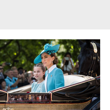
דלג
תוכן