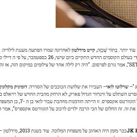
ותר. בְּתוֹר שֶׁכַזֶה,
קייט מידלטון
לאחרונה שמרו הפתעה מענגת לילדיה: 
וסמים החדש התקיים ביום שישי, 26 בספטמבר, על פי ה
דיילי מ
מיוחד. קייט והילדים פגשו את השחקנים והבמאי הצעירים ב- SET", אמר גורם לפרסום. "היה רק ​​לילה אחד של צילומים במיק
 '
–
שרלוט
ו
לואי
– העבירו את שלושת הכוכבים של הסדרה:
דומיניק מקלונין
Lodge. הפארק הפך לתחנת הוגסמיד, הטרמינל המפורסם של הוג
ת זה. זה החלום של הכי הרבה ילדים לרכוב על הוגוורטס אקספרס", אמר 
JK 
כבר מזמן היה האהוב על משפחת המלו