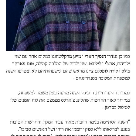
כמו כן נעדרו
הנסיך הארי
ו
מייגן מרקל
שחגגו במקום אחר עם שני
ילדיהם,
ארצ'י
ו
ליליבט.
שני ילדיה של המלכה קמילה,
טום פארקר
בולס
ו
לורה לופס
גם ציינו מראש שהם ומשפחותיהם לא יצטרפו השנה
למשפחת המלוכה בסנדרינגהם.
למרות ההיעדרויות, החגיגה השנה מגיעה בזמן משמח למשפחה,
במיוחד לאור החדשות שהקינג צ'ארלס מצמצם את לוח הזמנים שלו
לטיפול בסרטן.
"השנה הסתיימה בנימה חיובית מאוד עבור המלך, והחדשות הטובות
בנוגע לבריאותו ללא ספק ירוממו את רוחו ושל האנשים סביבו".