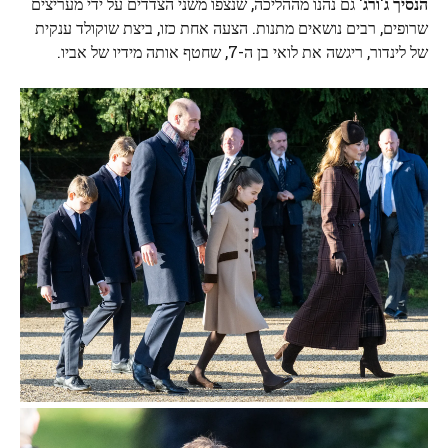
הנסיך ג'ורג'
גם נהנו מההליכה, שנצפו משני הצדדים על ידי מעריצים
שרופים, רבים נושאים מתנות. הצעה אחת כזו, ביצת שוקולד ענקית
של לינדור, ריגשה את לואי בן ה-7, שחטף אותה מידיו של אביו.