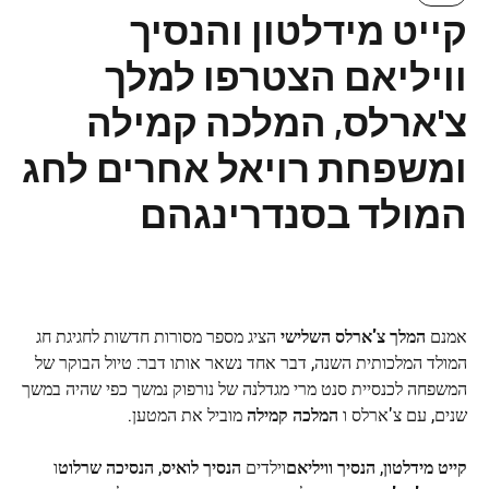
קייט מידלטון והנסיך
וויליאם הצטרפו למלך
צ'ארלס, המלכה קמילה
ומשפחת רויאל אחרים לחג
המולד בסנדרינגהם
אמנם
המלך צ'ארלס השלישי
הציג מספר מסורות חדשות לחגיגת חג
המולד המלכותית השנה, דבר אחד נשאר אותו דבר: טיול הבוקר של
המשפחה לכנסיית סנט מרי מגדלנה של נורפוק נמשך כפי שהיה במשך
שנים, עם צ'ארלס ו
המלכה קמילה
מוביל את המטען.
קייט מידלטון
,
הנסיך וויליאם
וילדים
הנסיך לואיס
,
הנסיכה שרלוט
ו