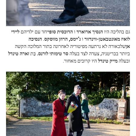
גם בהליכה היו
הנסיך אדוארד
ו
הדוכסית סופי
יחד עם ילדיהם
ליידי
לואיז מאונטבאטן-ווינדזור
ו
ג'יימס, הרוזן מווסקס
.
הנסיכה
אן
שלכאורה לא נרתעה מפיטוריה לאחרונה בתור המלוכה הקשה
ביותר בבריטניה, צעדה לצד בעלה
סר טימותי לורנס.
בַּת
זארה טינדל
ובעלה
מייק טינדל
היו קרובים מאחור.