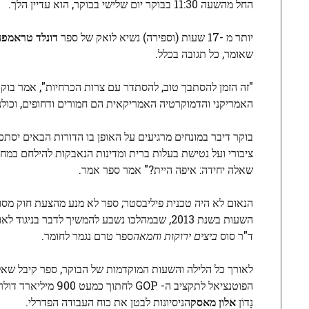
החל מהשעה 11:30 בבוקר יום שלישי בבוקר, הוא עדיין הלך.
יותר מ -17 שעות (וספירה) נשיא לואק של ספר
דונלד טראמפ
ה
שאומר, כל תגובה בכלל.
"זה הזמן להסתבך טוב, להסתדר עם צרות הכרחיות", אמר בוקר
האמריקני והדמוקרטיה האמריקאית הם חמורים ודחופים, וכולנו
בוקר דיבר במונחים מרגיעים על האופן בו הדורות הבאים יסתכל
ציבורי ועל נטישת בעלות ברית ומדינות הנאבקות להילחם במח
שאלה יחידה: איפה היית?" אמר ספר אמר.
הנאום לא היה טכנית פיליבסטר; ספר לא מנע מהצעת חוק מסו
השעות בשנת 2013, שבמהלכו נשבע להמשיך לדבר 
ד"ר סוס
ביצים ירוקות וחמאה
ספר טרם נגמר לחומר.
לאורך כל הלילה והשעות המוקדמות של הבוקר, ספר קיבל שאל
הפוטנציאל לתקציב ה- GOP לחתוך כמעט 900 מיליארד דולר במימון Medicaid כדי לשלם עבור הפחתות מס, ואילו סנאטור עמיתו של ניו ג'רזי
נָדוֹן
אלון מאסק
הניסיונות לבטן את כוח העבודה הפדרלי.