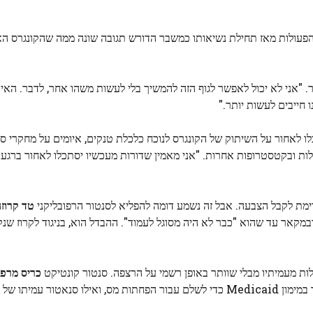
פעולות מאז תחילת נשיאותו כמשבר הדורש תגובה שונה ממה שהקונגרס ה
. "אני לא יכול לאפשר לגוף הזה להמשיך בלי לעשות משהו אחר, לדבר. האי
 חייבים לעשות יותר."
ו לאחור על השיתוק של הקונגרס לנוכח כלכלת טנקים, איומים על מחקרי סרט
לות ובקטסטרופות אחרות. "אני מאמין שדורות מעכשיו יסתכלו לאחור ברגע 
ימת לקבל הצבעה. אבל זה נשמע דומה להפליא לסנטור הרפובליקני
טד קרוז
בניגוד לאובמקאר עד שהוא "כבר לא היה מסוגל לעמוד". ההבדל הוא, בניגוד לקרוז 
ות מעמיתיו מבלי שוותר באופן רשמי על הרצפה. סנטור קונטיקט
כריס מרפי