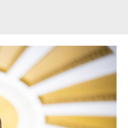
דלג
תוכן