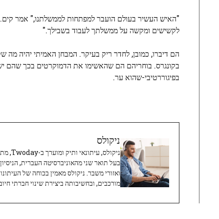
"האיש העשיר בעולם הועבר למפתחות לממשלתנו," אמר קים. "
לקשישים ומקשה על ממשלתך לעבוד בשבילך."
הם דיברו, כמובן, לחדר ריק בעיקר. המבחן האמיתי יהיה מה
בקונגרס. בוחריהם הם שהאשימו את הדמוקרטים בכך שהם ישני
בפיגוררטיבי-שהוא ער.
ניקולס
ניקולס, 
בעל תואר שני מהאוניברסיטה העברית, הניסיון
ואזורי משבר. ניקולס מאמין בכוחה של העיתונו
מורכבים, ובחשיבותה ביצירת שינוי חברתי חיובי