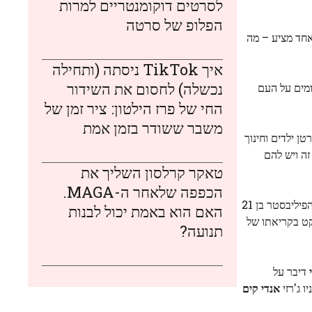
לסרטים דוקומנטריים למרות
הפלופ של סרטה
אחד מציע – מה
איך TikTok ניסתה (ותחילה
נכשלה) לחסום את השידור
ומים על העם
החי של פרז הילטון: ציר זמן של
משבר ששודר בזמן אמת
ן ילדים וחינוך
זה ויש להם
טאקר קרלסון השליך את
הכפפה שלאחר ה-MAGA.
הפיליבסטר בן 21
האם הוא באמת יכול לבנות
שנקט בקריאתו של
תנועה?
דיבר על
אנדי קים