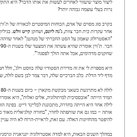
ליצור מוצר שיעזור לאחרים לעשות את אותו הדבר? היא התק
נרות בעלי עוצמה גבוהה יותר?
בקרב סוג מסוים של אדם, הכוחות המיסטיים לכאורה של ת'ורן 
אחר
עקרות בית
חבר צוות,
ג'נה ליונס,
ושחקן
קייט וולש.
בגיליון ס
"האסטרולוג שאמון על הסט החברתי של מנהטן" לאחר שזיהה
ח
שחקנים מדהימים, אבל אתה הולך לפסגה'".
היא מספרת לי את זה מדירת הסטודיו שלה בווסט וילג', חלל חמ
מדף ליד הדלת. כלב הברכיים שלה, דבר צמר לבן בשם לולה, שוכ
ל
לילה אחד היא הייתה בחדרה, מתכוננת לבליינד דייט. בפינה ה
אותה – כמו גם את שותפתה לחדר, "בחורה קולגיאלית מאוד סטר
להיפטר מהחזיונות האלה. עם זאת, לראיית-הרוח לא היה עניין ל
במהלך השנים הבאות, היא למדה אסטרולוגיה יונגיאנית וגרמנ