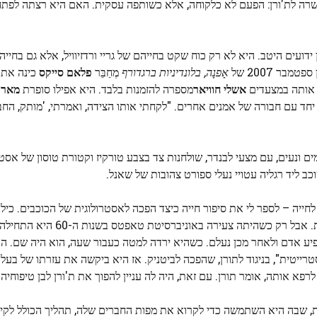
שרה לת'ורן: הפעם לא כלקוחה, אלא כשותפה עסקית. האם היא רצתה לפתח
ידועים היטב. היא לא רק כוח שקט בחייהם של גריי ורדזיוויל, אלא גם בחיי
פטמבר 2007 של
אָפנָה,
בלונדיניות ברגדורף
מְחַבֵּר
פלאם סייקס
כינה את ת
 אותה במצעדים
אשלי חוויאר
מספרה להזמנות בלבד. היא אפילו סופרת
מארק
בר. ת'ורן אומרת שהיא עשתה את המצעד שלו בשנות ה-90 יחד עם חבורה של אמנים אחרים. "לקחתי אותו הצידה, ואמרתי, '
ים ונעים, עם מצעי לבנדר, שולחנות צד בצבע טורקיז וקטורת טוסון של אסטי
ב ליד רגליה עטויי נעלי ספורט צהובות של שאנל.
ולה לא מתרגשת כשאני מבקשת מקארן – כיום בשנות ה-80 לחייה – לספר לי את סיפור חייה כיצד הפכה לאסטרולוגית של הכוכ
תמיד הייתה "אובססיבית למיתולוגיה, אלים ואלות", היא אומרת. אבל 
ופיע אדם ולאחר מכן נעלם. כשהיא ירדה למטה כעבור שעה, הוא היה שם. הר
ייטית", בניגוד לתורן, שהפכה לביטניק. אז היא ביקשה את עזרתו של בעל ר
רפא אותה, אומר תורן. עם זאת, היה לה עניין להפוך את ת'ורן לבן טיפוחיה.
ית, שבה היא השתמשה כדי לקרוא את מפות החברים שלה, תהליך הכולל לקיח