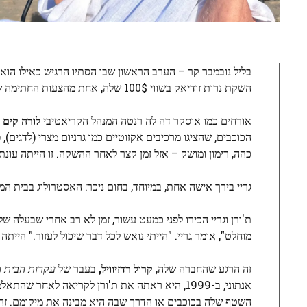
בליל נובמבר קר – הערב הראשון שבו הסתיו הרגיש כאילו הוא
השקת נרות זודיאק בשווי 100$ שלה, אחת מהצעות החתימה של בית הניחוח שלה, מאדאם גריי אסטייט. (השני הוא בקבוק בושם של 1,100 דולר.)
אורחים כמו אוסקר דה לה רנטה המנהל הקריאטיבי
לורה קים
ו
הכוכבים, שהציגו מרכיבים אקזוטיים כמו גרניום מצרי (לדגים)
כהה, רימון ומושק – אזל זמן קצר לאחר ההשקה. זו הייתה עונת
גריי בירך אישה אחת, במיוחד, בחום ניכר: האסטרולוג בבית המ
מוחלט", אומר גריי. "הייתי נואש לכל דבר שיכול לעזור." הי
זה הרגע שהחברה שלה,
קרול רדזיוויל,
בעבר של
עקרות הבית הא
אנתוני, ב-1999, היא ראתה את ת'ורן לקריאה לאח
השטף שלה בכוכבים או הדרך שבה היא מבינה את מיקומם. זה