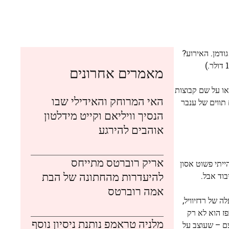
ודמן. האירוע?
מאמרים אחרונים
12 הריחות, שנקראו על שם קבוצות
האי המרוחק והאידילי שבו
 תווים של ענבר
הנסיך וויליאם וקייט מידלטון
אוהבים להירגע
אריק רוברטס מתייחס
 כמעט עשור, זמן לא רב אחרי שבעלה של גריי, המנכ"ל לשעבר ויו"ר פרמאונט פיקצ'רס בראד גריי, מת במאי 2017. "הייתי פשוט אסון
להיעדרות מהחתונה של הבת
בוד אבל.
אמה רוברטס
 של רדזיוויל,
בפז הוא לא רק
מלניה טראמפ נותנת ניסיון נוסף
ם – שעוצב על