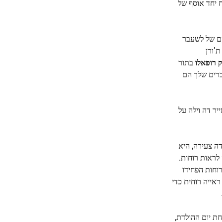
 יחד אוסף של
הם של לשעבר
'ורן
 רופאלו
בתור
מותק, החברים שלך הם
יר דה וילה על
בים. כילדה צעירה, היא
רק כשהיתה צעירה באוניברסיטת טאפטס בשנות ה-60 היא התחילה לראות רוחות.
וחות הפחידו
אייה רוחית כדי
ת יום ההולדת,