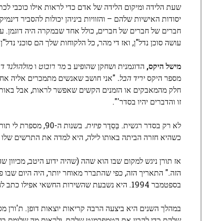
שעת הלידה ומיקום הלידה של אדם כדי לראות אילו כוכבי לכת
יסודות האישיות שלהם – והזוויות ביניהן יכולות להסביר דינמ
חברים של חברים של חברים, כולל אחד שבמקרה היה דוגמן. עד
עושה סוכן נדל"ן, ואז די מהר, כל הלקוחות שלך הם סוכני נדל"
מישל היקס,
הדוגמנית ושחקן שהופיע ב
מר רובוט
ו
מולהולנד דר
מספר היקס
יריד הבל.
"אני חושב שאנשים מתמכרים אליה אחר
חלק מהמאבקים או הזמנים הקשים שאפשר לראות, אבל באותו הז
זו והדברים יהיו בסדר'".
לא רק בסדר רגשית. בְּסֵדֶר
פיזית.
בשנות ה-90, מספרת לי תורן, היא הלכה לארוחת ערב ב
כשהיא חזרה הביתה באותו לילה, היא למדה את התרשים שלו ב
אז תורן ניגש למקום שבו הוא שהה (שהיה ידוע היטב, מכיוון 
בספטמבר 1994. היא נשבעת שהשירות החשאי אפילו כתב לה מכתב תודה – אבל היא איבדה אותו.
במהלך השנים היא ביצעה הרבה קריאות יוצאות דופן. ת'ורן מס
שלהם כדי להבין את הטמפרמנט שלהם, ולראות מה שלומם בחוות