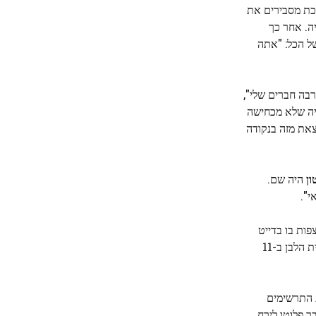
לכת מסבירים את
יה. אחר כך
של הכל: "אתה
 כל כך הרבה חברים שלי",
יה שלא מכחישה
צאת מזה בנקודה
ון
היה שם.
י".
פות בו בדייט
הזה." התאריך הזה, כפי שהתברר מאוחר יותר, היה היום שבו פרנק יוג'ין קורדר התרסק עם מטוס ססנה 150 על המדשאה הדרומית של הבית הלבן ב-11
ת התרשימים
 פלוטו לירח,