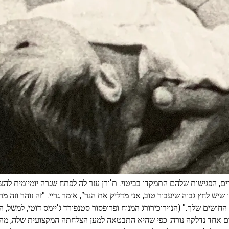
לרים, הפגישות שלהם התמקדו בביטוי. ת'ורן עזר לה לפתח שגרה יומיומית ל
יש לחץ גבוה שיעבור טוב, אני מדליק את הנר", אומר גריי. "זה זוהר וזה מר
ושים שלך." (הנוירוכירורג המנוח ופרופסור סטנפורד ג'יימס דוטי, למשל, ה
ם אחד נדלקה נורה: כפי שהיא התבטאה למען הצלחתה המקצועית שלה, מה