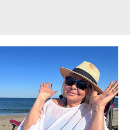
דלג
תוכן