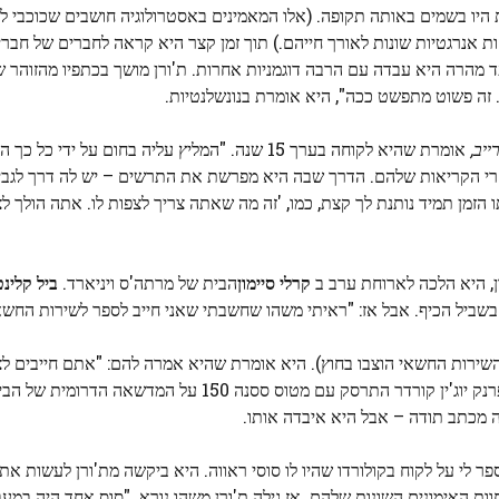
 היו בשמים באותה תקופה. (אלו המאמינים באסטרולוגיה חושבים שכוכבי 
יקות אנרגטיות שונות לאורך חייהם.) תוך זמן קצר היא קראה לחברים של חבר
 מהרה היא עבדה עם הרבה דוגמניות אחרות. ת'ורן מושך בכתפיו מהזוהר 
ן. זה פשוט מתפשט ככה", היא אומרת בנונשלנטיות.
ייב,
אומרת שהיא לקוחה בערך 15 שנה. "המליץ ​​עליה בחום על ידי
י הקריאות שלהם. הדרך שבה היא מפרשת את התרשים – יש לה דרך לגב
מן תמיד נותנת לך קצת, כמו, 'זה מה שאתה צריך לצפות לו. אתה הולך ל
קרלי סיימון
הבית של מרתה'ס ויניארד.
ביל קלינט
שביל הכיף. אבל אז: "ראיתי משהו שחשבתי שאני חייב לספר לשירות החשא
שהשירות החשאי הוצבו בחוץ). היא אומרת שהיא אמרה להם: "אתם חייבים לצ
פר לי על לקוח בקולורדו שהיו לו סוסי ראווה. היא ביקשה מת'ורן לעשות א
 האימונים השונות שלהם. אז גילה ת'ורן משהו נורא. "סוס אחד היה במעבר