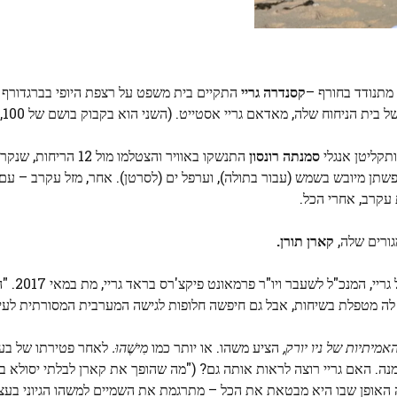
 מתנודד בחורף –
קסנדרה גריי
התקיים בית משפט על רצפת היופי בברגדורף ג
תקליטן אנגלי
סמנתה רונסון
התנשקו באוויר והצטלמו מול 
, פשתן מיובש בשמש (עבור בתולה), וערפל ים (לסרטן). אחר, מזל עקרב – עם
 עקרב, אחרי הכל.
גורים שלה,
קארן תורן.
ת'ורן וגריי הכירו לפני
יתה לה מטפלת בשיחות, אבל גם חיפשה חלופות לגישה המערבית המסורתית לעי
מיתיות של ניו יורק,
הציע משהו. או יותר כמו
מִישֶׁהוּ.
לאחר פטירתו של בעלה
ר שהתאלמנה. האם גריי רוצה לראות אותה גם? ("מה שהופך את קארן לבלתי יסולא 
 האופן שבו היא מבטאת את הכל – מתרגמת את השמיים למשהו הגיוני בעצ