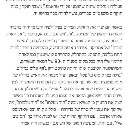
פעולות מנהלים שונות שהוזמנו על ידי טראמפ." משבר חוקתי, כמה
חוקרים משפטיים סבורים, עשוי להיות כבר בהישג יד.
כאשר הם יצרו את החוקה, הצירים בפילדלפיה ידעו מי יהיה בהכרח
הנשיא הראשון של המדינה. ג'ורג 'וושינגטון, גם אז, נתפס כ"אב הארץ
". הוא היה, כפי שכינה אותו ההיסטוריון ג'יימס פלקסנר, "האיש
הכרח" של אמריקה. אזרחי האומה החדשה, בהתחלה התפתו לחיים
תחת מלוכה, התפתו, בהתחלה, להתייחס לוושינגטון כמו לאחת.
הדימוי שלו היה בכל מקום בשנות ה -90 של המאה העשרים,
והמיתולוגיה הסובבת אותו הייתה כהיסטוריון
ג'וזף אליס
במילים,
"גדלה כמו קיסוס על פסל, ובאופן יעיל מכסה את האיש בהילה של
אומניפוטנציה, מה שהופך את ההבחנה בין תכונותיו האנושיות לבין
הישגיו ההרואיים שאי אפשר לתאר." אפילו סגן הנשיא ג'ון אדמס,
שירת תחת וושינגטון, הראה את עצמו פגיע להתאהבות כזו כאשר
הציג את הרעיון כי הנשיא מכונה "הוד מעלתו" או "הוד מלכותו", מה
שהופך את עצמו למטרה של בדיחות – כולל את הג'יבס שאדמסס
שאותו אדמס. , עם ההיקף הרווח שלו, יש לכנות אחר כך "הסיבוב
שלו". עם זאת, המעשה הסופי של וושינגטון כנשיא היה אמור