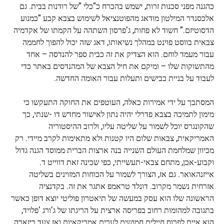
כהגנה מפני סכנות זרות, ישמש בהכרח כ"כלי "של רודנות בבית. גם
אלכסנדר המילטון מודאג מהפוטנציאל לשימוש בצבא קבע "כמנוע
הדסוטיזם." חשוד לא פחות, ג'פרסון השתהה על הקמתו של אקדמיה
צבאית בווסט פוינט במהלך נשיאותו, דאג שזה יכול להפוך לחממה
עבור מעמד לוחם. הוא הצדיק את זה כבית ספר להנדסה – אחד
מהתשוקות שלו – ומיקם את חיל הצבא של המהנדסים באתר כדי
לעבוד על בניית כבישים ותעלות עבור האומה החדשה.
המסתבך על ידי אמירות כאלה, העוטפים את החוקה התעקשו כי
מימון לתמיכה בצבא פדרלי יהיה נתון לאישור מחדש דו -שנתי, כך
שהקונגרס יוכל לשמור על שליטה עליו, ולרוב ההיסטוריה
האמריקאית, צבאות שלום היו קטנות ולא מתאימות לקרב מיידי. רק
מכיוון שמלחמת העולם השנייה בנה ארצות הברית ממוסד הגנה גדול
וקבוע-אכן, מתחם צבאי-תעשייתי, כפי שכינה זאת דווייט ד.
אייזנהאואר. גם אז, הצורך לשמור על הכוחות המזוינים בשליטה
אזרחית נשמר מקרוב. דונלד טראמפ אתגר את זה. בקדנציה
הראשונה שלו הוא עסק במעשה של תיאטרון פוליטי יוצא דופן כאשר
בתגובה למהומות רחוב בפריסה ארצית על הריגתו של ג'ורג 'פלויד,
הוא איים לפרוס חיילים חמושים לערים אמריקאיות ואז צעד ביזארה