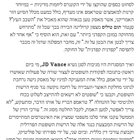
לסחוט כספים שהוקצו על ידי הקונגרס ליוזמות מדיניות – במיוחד
קרנות למאמצים שטראמפ אינו מעדיף, כולל כמעט מכלל הסיוע הזר
האמריקני, אשר מאסק טען בגאווה שהוא מאכיל את "השבב העץ"?
סֵנָטוֹר
תום טיליס
מצפון קרוליינה הכירה בכך שכל זה "מתרחש
מהחוקה במובן הקפדני ביותר." עם זאת, הוא הוסיף כי "אף אחד לא
צריך לבטן את הבטן על זה." זה, מחבר המפלגה שדגל זה מכבר
לתפיסה "קפדנית קפדנית" של החוקה.
ואיך המסגרות היו מגיבות לסגן נשיא
JD Vance,
מי ביום
ראשון-בתגובה לפקודות השופטים לעצור שורה של פעולות שאושרו
על ידי טראמפ, כולל אחת המעניקה למיניו של מאסק גישה נרחבת
לנתוני מחלקת האוצר-העבירה על רחבה נוקשה נגד סניף הרשות
השופטת, וקבעו כי "שופטים לא רשאים להתייצב לשלוט בכוח
הלגיטימי של ההנהלה "? טראמפ הכריז על אותו הדבר, ומתעקש, "לא
צריך לאפשר, למען האמת, לקבל החלטה מסוג זה." עורכי הדין של
הממשל עקבו אחר סלבו משפטי שמציץ את האינטרסים המתיימרים
של הרשות המבצעת כנגד אלה של הרשות השופטת הפדרלית
וקבוצת עורכי דין כללית. וביום שני, על ידי ספירתו של פוליטיקו,
"חמישה שופטים שונים ברחבי ארה"ב הוציאו חסימות זמניות על חמש