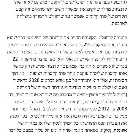
להתכופף בפני עקרונות רפובליקנים: להתפטר מרצונם לאחר שתי
קדנציות, מהלך שהקים את המשרד חשוב יותר מהאיש-וזה קבע
תקדים של שתי קדומים שנמשך עד שרוזוולט התמודד בהצלחה
לארבעה.
בתגובה לרוזוולט, הקונגרס החזיר את הדוגמה של וושינגטון בכך שהוא
העביר את התיקון ה -22, תוך שהוא מונע נשיאים לשרת יותר משתי
קדנציות. עם זאת, אפילו לא נודע על ידי החוק הזה, טראמפ ריחף את
הרעיון לרוץ לקדנציה שלישית. אולי הוא יטען פרצה בתיקון ה -22
בכך שהוא מפרש אותה כמי שמאפשר קדנציה שלישית רק כאשר
אותו קדנציה שלישית עוקבת אחר שתי קדנציות רצופות – או, תוך
חסימת זה, אולי הוא יתמודד על סגן נשיא בכרטיס 2028 בראשות
ואנס ואז שולטים ביעילות במדינה מעמדתה השנייה של המדינה
(דומה ל
ולדימיר פוטין
–
דמיטרי מדבדב
מה שנקרא טנדמוקרטיה, בה
פרוקסי של פוטין, מדבדב, רץ את רוסיה במהלך אינטרגום, משנת
2008 עד 2012, לפני שפוטין חידש את השלטון). במהלך עוד יותר
ממלוכה, טראמפ יכול היה לגבות את אחד מילדיו לנשיא, ובכך לסנק
את העברת הכס התורשתי של המלך לנסיך שלו או במקרה של
איוונקה,
נְסִיכָה. כשאתה מאמין שהחוק אינו חל עליך, כמעט כל דבר