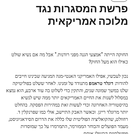
פרשת המסגרות נגד
מלוכה אמריקאית
החוקה הייתה "אמצעי הגנה מפני רודנות." אבל מה אם נשיא שולט
כאילו הוא מעל החוק?
נכון לעכשיו, אפילו האמריקני האנטי-מגה המגיעה שבינינו חייבים
להודות:
דונלד טראמפ
מתנודד על זמנינו. לאחר ששלט בפוליטיקה
שלנו במשך שמונה שנים, והתקין כדי לשלוט בה עוד ארבע, הוא נמצא
במסלול לשנות את החיים האמריקאים יותר ממה שיש לנשיא
בהיסטוריה האחרונה וכדי לעשות זאת במהירות הפסקה. בהחלט
יותר מרונלד רייגן. וכאשר האבק התיישב, אולי כמו שפרנקלין ד.
רוזוולט, שהקואליציה הפוליטית שלו כללה את הדרום הסידאגיוניסט,
מעמד הפועלים והבוחר הממורמר, התמרמרו על כך שמוסדות
ממשלתיים הכשילו אותם.