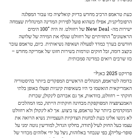
כעת טראמפ הרכיב מחדש בדיוק קואליציה כזו עבור המפלגה
הרפובליקנית, אפילו כשהוא פועל לפירוק המדינה המינהלית שצמחה
ישירות מה- New Deal של רוזוולט. זה היה "100 הימים
הראשונים" התזזיתיים של רוזוולט שגלף את המידה של שלושה
חודשים בערך כמדד לפעולה ושאיפה נשיאותית. כיום, טראמפ עובר
בקצב דומה, זבל חוקים ונורמות בשירות חזונו של אמריקה מחדש –
כזו שרבים רואים כמדינה סמכותית.
פרויקט 2025 כאן
בדומה לטראמפ, המנהלים הראשיים המפקדים ביותר בהיסטוריה
האמריקאית הואשמו כי היו בשאיפות קינגיות ופעלו באופן בלתי
חוקתי – רוזוולט, בוודאות, אך גם אברהם לינקולן, שכרזת
האמנציפציה המפוקפקת מבחינה חוקתית הייתה, כמו המהלכים
המוקדמים ביותר של טראמפ, צו ביצוע. אך לא לינקולן ולא רוזוולט
לא ניגשו אלינו כעת לבחנות הצדקיות העצמיות: נשיא הרואה את
עצמו כעל החוק לעיל (תודה, בחלקו הגדול, למודיעין נוטה ימני על
סופר-עלייה); כפי שנבחר באלוהות, ניצל על ידי אלוהים מכדור של