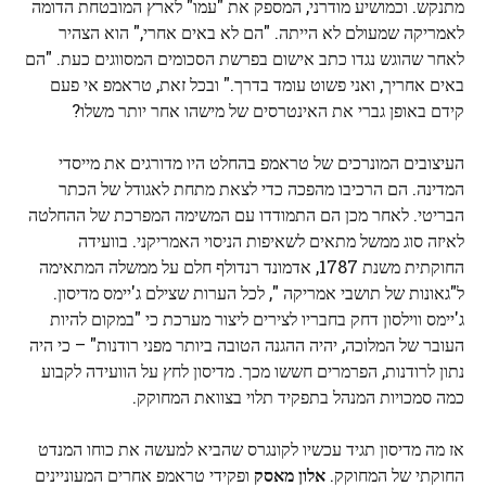
מתנקש. וכמושיע מודרני, המספק את "עמו" לארץ המובטחת הדומה
לאמריקה שמעולם לא הייתה. "הם לא באים אחרי," הוא הצהיר
לאחר שהוגש נגדו כתב אישום בפרשת הסכומים המסווגים כעת. "הם
באים אחריך, ואני פשוט עומד בדרך." ובכל זאת, טראמפ אי פעם
קידם באופן גברי את האינטרסים של מישהו אחר יותר משלו?
העיצובים המונרכים של טראמפ בהחלט היו מדורגים את מייסדי
המדינה. הם הרכיבו מהפכה כדי לצאת מתחת לאגודל של הכתר
הבריטי. לאחר מכן הם התמודדו עם המשימה המפרכת של ההחלטה
לאיזה סוג ממשל מתאים לשאיפות הניסוי האמריקני. בוועידה
החוקתית משנת 1787, אדמונד רנדולף חלם על ממשלה המתאימה
ל"גאונות של תושבי אמריקה ", לכל הערות שצילם ג'יימס מדיסון.
ג'יימס ווילסון דחק בחבריו לצירים ליצור מערכת כי "במקום להיות
העובר של המלוכה, יהיה ההגנה הטובה ביותר מפני רודנות" – כי היה
נתון לרודנות, הפרמרים חששו מכך. מדיסון לחץ על הוועידה לקבוע
כמה סמכויות המנהל בתפקיד תלוי בצוואת המחוקק.
אז מה מדיסון תגיד עכשיו לקונגרס שהביא למעשה את כוחו המנדט
החוקתי של המחוקק.
אלון מאסק
ופקידי טראמפ אחרים המעוניינים