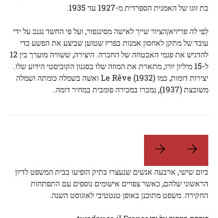
בת זוגו של האמנית הספרדית מ-1927 עד 1935.
לְפִי
לה פריזיאן
הציור שייך לאישה מסינגפור, ועל פי החשד נגנב על ידי
עובד של מתקן לאחסון אמנות בפריז שטוען שביצע את הפשע כדי
להדגיש את פגמי האבטחה של החברה. היצירה, ששוויה מוערך בין 12
ל-15 מיליון יורו, מתארת ​​את המוזה שלו בסגנון הקוביסטי הידוע שלו.
יצירות דומות, כמו Le Rêve (1932) ואשה בשמלה כומתה ושמלה
משובצת (1937), נמכרו במכירה פומבית במחיר דומה.
ביום שישי, ארבעה אנשים שנעצרו בתיק הופיעו בבית המשפט לדיון
הראשוני שלהם, כאשר צפויים אישומים נוספים עם התפתחות
החקירה. משפט מתוכנן באופן טנטטיבי לאוגוסט השנה.