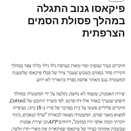
פיקאסו גנוב התגלה
במהלך פסולת הסמים
הצרפתית
חוקרים בעיר שמפיני-סור-מארן בצרפת גילו גילוי בלתי צפוי במהלך
חקירת סחר בסמים בשבוע שעבר: ציור של פבלו פיקאסו שלטענת
המשטרה נגנב מאתר אחסון בפריז בתאריך לא ידוע.
יצירת האמנות, ששמה לא נחשף, נקלעה על ידי המשטרה במהלך
חיפוש שנערך באזור איל-דה-פרנס. לפי משרד התובע של Créteil,
חוקרים פליליים פשטו על בית בפרבר של פריז ב-15 ביוני, בציפייה
למצוא מאגר סמים. המשטרה מצאה לכאורה "שרף קנאביס, ביגוד
יוקרתי וכמה אלפי יורו במזומן", דיווחים
AFP
וכן יצירת אמנות
שבשבת אומתה כציור של פיקאסו שמתארת ​​את מארי-תרז וולטר,