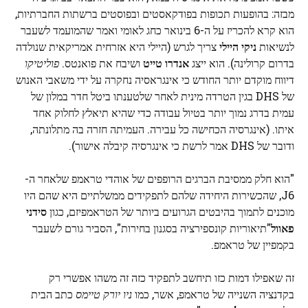
מבזה: בהופעות תכופות בפודקאסטים ובפוסטים ברשתות החברתיות,
הוא קרא להכריז על ה-6 בינואר כחג לאומי ואמר שהמועמד לשעבר
לנשיאות
ניקי היילי
צריך לגרש (היילי היא אזרחית אמריקאית שנולדה
בדרום קרולינה). הוא ייצג
אנדרו טייט
ושיבח את פואנטס.
פוליטיקו
דיווח מוקדם יותר החודש כי אינגראסיה נחקרה על ידי משאבי האנוש
של DHS בגין הטרדה מינית לאחר שלטענתו ביטל חדר במלון של
עמית בדרג נמוך יותר בטיול עבודה כדי שהיא תיאלץ לחלוק אחד
איתו. (אינגרסיה הכחישה כל עבירה. העמיתה חזרה בה מתלונתה,
ודובר של DHS אמר לרשת כי אינגרסיה קיבלה אישור).
"הוא חלק ממסיבת הברגים הרופפים של אוהדי טראמפ שלאחר ה-
J6, שהכשירות היחידה שלהם לתפקידים ממשלתיים היא שהם היו
מוכנים לתמוך בהיבטים הגרועים ביותר של הטראמפיזם, כגון
סידני
פאוול
"תיאוריות קונספירציה בסגנון בחירות", הסביר גורם לשעבר
בקמפיין של טראמפ.
זה שאפילו דמות כזו תיחשב לתפקיד כזה זה משהו אפשרי רק
בקדנציה השנייה של טראמפ, אשר, כמו
ניו יורק טיימס
כתב הבית