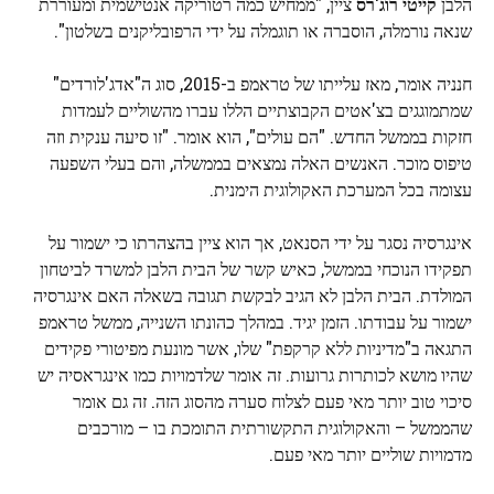
הלבן
קייטי רוג'רס
ציין, "ממחיש כמה רטוריקה אנטישמית ומעוררת
שנאה נורמלה, הוסברה או תוגמלה על ידי הרפובליקנים בשלטון".
חנניה אומר, מאז עלייתו של טראמפ ב-2015, סוג ה"אדג'לורדים"
שמתמוגגים בצ'אטים הקבוצתיים הללו עברו מהשוליים לעמדות
חזקות בממשל החדש. "הם עולים", הוא אומר. "זו סיעה ענקית וזה
טיפוס מוכר. האנשים האלה נמצאים בממשלה, והם בעלי השפעה
עצומה בכל המערכת האקולוגית הימנית.
אינגרסיה נסגר על ידי הסנאט, אך הוא ציין בהצהרתו כי ישמור על
תפקידו הנוכחי בממשל, כאיש קשר של הבית הלבן למשרד לביטחון
המולדת. הבית הלבן לא הגיב לבקשת תגובה בשאלה האם אינגרסיה
ישמור על עבודתו. הזמן יגיד. במהלך כהונתו השנייה, ממשל טראמפ
התגאה ב"מדיניות ללא קרקפת" שלו, אשר מונעת מפיטורי פקידים
שהיו מושא לכותרות גרועות. זה אומר שלדמויות כמו אינגראסיה יש
סיכוי טוב יותר מאי פעם לצלוח סערה מהסוג הזה. זה גם אומר
שהממשל – והאקולוגית התקשורתית התומכת בו – מורכבים
מדמויות שוליים יותר מאי פעם.