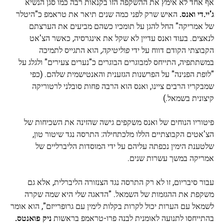
אף אחד לא אימץ את ההשקפה הזו בקנאות רבה כמו סגן הנשיא
ג'יי.די ואנס.
האיש שרק לפני כמה שנים תיאר את טראמפ כ"היטלר
של אמריקה" החל להגן על תומכיו כשהם מביעים את הערצתם
לנאצים. בעוד ואנס עדיין לא שקל את אינגרסיה, כאשר הצ'אט
הקבוצתי הקודם דווח על ידי
פוליטיקה,
הוא התגייס לתמיכה
במשתתפיה, התייחס למבוגרים הבוגרים כ"נערים צעירים" ולגלג על
"לופת הפנינה" על הפרשנות הגזענית והאנטישמית שלהם. (כפי
שמבקריו הרבים ציינו, ואנס הוא הרבה פחות סובלני לרטוריקה
קיצונית בשמאל.)
פיטוריו הנוחים של ואנס משקפים גישה שהזינה את השכיחות של
הצ'אטים הקבוצתיים הללו מלכתחילה: התרסה נגד שיטור טון,
שלטענת הימין נכפתה עליהם על ידי המוסדות הליברליים של
אמריקה במשך עשרות שנים.
עבור סיבריום, זו לא רק התרסה נגד הצנזורה הליברלית, אלא גם
משקפת את ההגזמות של השמאל. "הדאגה שלי היא שמה שקרה
לשמאל עם הערות יכול לקרות בקלות לימין עם גרופרייזם", הוא אומר
בהתייחסו לתנועה לאומנית לבנה פרו-טראמפ בראשות
ניק פואנטס.