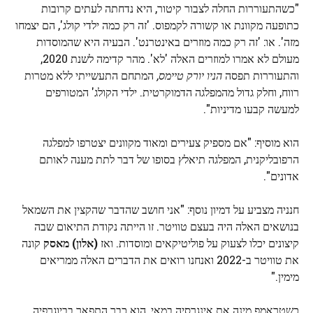
"כשהתעוררות החלה לצבור קיטור, היא נדחתה לעתים קרובות
כתופעה מקוונת או קשורה לקמפוס. 'זה רק כמה ילדי קולג', הם יצמחו
מזה'. או: 'זה רק כמה מוזרים באינטרנט'. הבעיה היא שהמוסדות
מעולם לא אמרו למוזרים האלה 'לא'. מהר קדימה לשנת 2020,
והתעוררות תפסה
הניו יורק טיימס,
המתחם התעשייתי ללא מטרות
רווח, וחלק גדול מהמפלגה הדמוקרטית. ילדי הקולג' המטורפים
למעשה קבעו מדיניות".
הוא מוסיף: "אם מספיק צעירים ומאוד מקוונים יצטרפו למפלגה
הרפובליקנית, המפלגה תיאלץ בסופו של דבר לתת מענה לאותם
אדונים".
חנניה מצביע על דמיון נוסף: "אני חושב שהדבר שהקצין את השמאל
בנושאים האלה היה בעצם טוויטר. זו הייתה נקודת התיאום שבה
קיצונים יכלו לצעוק על פוליטיקאים ומוסדות. ואז
(אלון) מאסק
קונה
את טוויטר ב-2022 ואנחנו רואים את הדברים האלה ממריאים
מימין."
כשטראמפ מינה את אינגרסיה במאי, הוא כבר התפאר בביוגרפיה