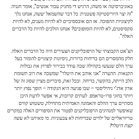
באוניברסיטה או משהו, הרגיש די מחניק עבור אנשים", אומר חנניה.
"זה יצר היוריסטיקה פשטנית: כל דבר שהשמאל יעשה, אנחנו נלך
לקיצוניות ההפוכה. אז הם אובססיביים לא להיות גזענים, לא להיות
סקסיסטים, לא להיות הומופובים? אנחנו הולכים להיות כל הדברים
האלה".
הצ'אט הקבוצתי של הרפובליקנים הצעירים היה כל הדברים האלה.
חלק מהמסרים הם בדיחות ברורות, ניסיונות קיצוניים להומור בעל
ערך הלם שנעשו בקהילה שבה עודד בבירור לפרוץ את גבולות
הקנאות. ההערה "אני אוהב את היטלר" שמשכה את רוב תשומת
הלב הייתה, בהקשר, בדיחה. ובכל זאת, סיבריום מציין שסוג זה של
אדון אדג'י ניהיליסטי – שבו פגיעה היא הנקודה – הופך נפוץ יותר
ויותר בחוגי פרו-טראמפ. לעתים קרובות, אי אפשר לדעת היכן
מסתיים ערך ההלם והאמונה האמיתית מתחילה, טשטוש קווים
שאיפשר למנהיגים הרפובליקנים לפטור את הסיפורים האלה כמקרים
טריוויאליים של ילדים שבדיחות לא צבעוניות.
מי מאיתנו לא עשה
קצת היטלר?