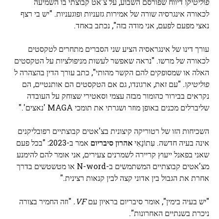
פוליטיקו
דיווח שפורסם השבוע, על צ'אט קבוצתי בו השמיעה
לכאורה אינגרסיה שורה של אמירות גזעניות ופוגעניות. "יש בי רצף
נאצי מפעם לפעם, אני מודה בזה", נכתב באחד.
עורך דינו של אינגראסיה הציע שני הסברים מתחרים לטקסטים
לכאורה של מרשו. "נראה שאפשר לעשות מניפולציות על הטקסטים
האלה או שמסופקים להם הקשר מהותי", כתב עורך הדין בהצהרה ל
פוליטיקו.
"עם זאת, ארגונדו, גם אם הטקסטים הם אותנטיים, הם
נקראים בבירור כהומור מבזה עצמי וסאטירי שצוחק על העובדה
שליברלים מכנים באופן מוזר ושגרתי את תומכי MAGA 'נאצים'."
השכיחות הזו של רטוריקה קיצונית בצ'אטים קבוצתיים רפובליקנים
אינה בעיה חדשה. עִתוֹנָאִי
אהרון סיבריום
אמר ב-2023: "בכל פעם
שאני בפאנל ייעוץ קריירה לשמרנים צעירים, אני אומר להם להימנע
מצ'אטים קבוצתיים המשתמשים ב-N-word או מטשטשים בדרך
אחרת את הגבול בין אדוני קצה לבין קנאות רצינית."
"יש בעיה בימין", אומר סיבריום בראיון עם
VF.
"וזה החמיר בצורה
ניכרת בשנתיים האחרונות".