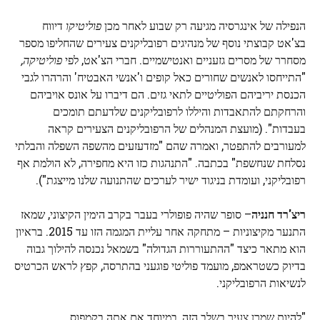
הנפילה של אינגרסיה מגיעה רק שבוע לאחר מכן
פוליטיקו
דיווח
בצ'אט קבוצתי נוסף של מנהיגים רפובליקנים צעירים שהחליפו מספר
מסחרר של מסרים גזעניים ואנטישמיים. חברי הצ'אט, לפי
פוליטיקה,
"התייחסו לאנשים שחורים כאל קופים ו'אנשי האבטיח' והרהרו לגבי
הכנסת יריביהם הפוליטיים לתאי גזים. הם דיברו על אונס אויביהם
והרחקתם להתאבדות והיללו לרפובליקנים שלדעתם תומכים
בעבדות". (מועצת המנהלים של הרפובליקנים הצעירים קראה
למעורבים להתפטר, ואמרה שהם "מזדעזעים מהשפה השפלה והבלתי
נסלחת שנחשפת" בכתבה. "התנהגות כזו היא מחפירה, לא הולמת אף
רפובליקני, ועומדת בניגוד ישיר לערכים שהתנועה שלנו מייצגת").
ריצ'רד חנניה
– סופר שהיה פופולרי בעבר בקרב הימין הקיצוני, שמאז
התנער מקיצוניות – מתחקה אחר עליית המגמה הזו עד 2015. בראיון
הוא מתאר כיצד "ההתעוררות הגדולה" בשמאל נכנסה להילוך גבוה
בדיוק כשטראמפ, מועמד פוליטי פוגעני בהתרסה, קפץ לראש הכרטיס
לנשיאות הרפובליקני.
"להיות שמרן צעיר בשלב הזה, במיוחד אם אתה בקמפוס