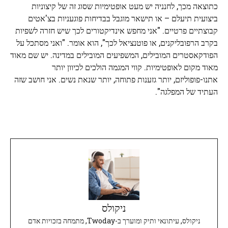
כתוצאה מכך, לחנניה יש מעט אופטימיות שסוג זה של קיצוניות
ביצועית תיעלם – או תישאר מוגבל בבדיחות פוגעניות בצ'אטים
קבוצתיים פרטיים. "אני מחפש אינדיקטורים לכך שיש חזרה לשפיות
בקרב הרפובליקנים, או פוטנציאל לכך", הוא אומר. "ואני מסתכל על
הפודקאסטרים המובילים, המשפיעים המובילים במדינה. יש שם מאוד
מאוד מקום לאופטימיות. קווי המגמה הולכים לכיוון יותר
אתנו-פופוליזם, יותר גזענות פתוחה, יותר שנאת נשים. אני חושב שזה
העתיד של המפלגה".
ניקולס
ניקולס, עיתונאי ותיק ומוערך ב-Twoday, מתמחה בזכויות אדם