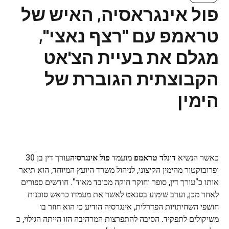
פול אינגראסיה, האיש של
טראמפ עם "רצף נאצי",
מגלם את בעיית הצ'אט
הקבוצתית הגוברת של
הימין
כאשר הנשיא
דונלד טראמפ
מועמד
פול אינגרסיה
עורך דין בן 30
ופרובוקטור מהימין הקיצוני, לניהול משרד היועץ המיוחד, הוא תיאר
אותו כ"עורך דין, סופר וחוקר חוקה מכובד מאוד". חודשים ספורים
לאחר מכן, וערב שימוע בסנאט לאשר את מעמדו כראש סוכנות
חושפי השחיתויות הפדרלית, אינגרסיה הודיע ​​כי הוא חוזר בו
משיקולים לתפקיד. הסיבה להתפרצות המרהיבה הזו הייתה הגילוי, ב