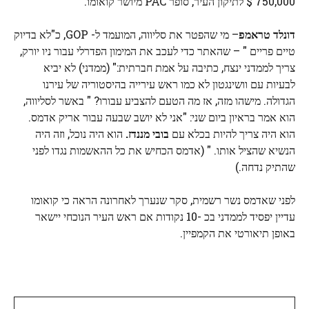
750,000 $ לתיקון העיר, סופר PAC מיושר קואומו.
דונלד טראמפ
– מי שהפטר את סליווה, המועמד ל- GOP, כ"לא בדיוק
טיים פריים " – שהאתר כדי לעכב את המימון הפדרלי עבור ניו יורק,
צריך לממדני ינצח, כתיבה על אמת חברתית:" (ממדני) לא יביא
לבעיות עם וושינגטון לא כמו ראש עירייה בהיסטוריה של עירנו
הגדולה. מישהו מזה, אז מה הטעם להצביע עבורו? " באשר לסליווה,
הוא אמר בראיון ביום שני: "אני לא יושב שבעה עבור אריק אדמס.
הוא היה צריך להיות בכלא עם
בובי מננדז.
הוא היה נוכל, וזה היה
הנשיא שהציל אותו. " (אדמס הכחיש את כל ההאשמות נגדו לפני
שהתיק נדחה.)
לפני שאדמס נשר רשמית, סקר שנערך לאחרונה הראה כי קואומו
עדיין יפסיד לממדני בכ -10 נקודות אם ראש העיר הנוכחי יישאר
באופן תיאורטי את הקמפיין.