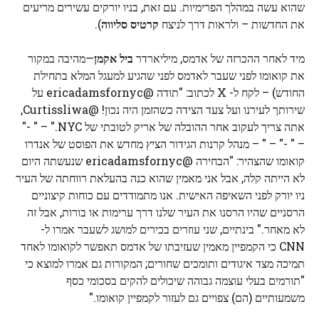
שהוא עשה במהלך הפרימיות. עם זאת, בניו יורקים עשירים מריעים
את החדשות – ולראות דרך לניצח
קרטיס סליווה
).
מיד לאחר ההכרזה של אדמס, מיליארדר
ביל אקמן
—מהיבה במקור
את קואומו לפני שעבר לאדמס לפני שהגיע למעגל המלא בתחילת
החודש) – לקח ל- X לכתוב: "תודה @ericadamsfornyc על
שירותך לעירנו ועל צעד הצידה כשהזמן היה נכון! @Curtissliwa,
אתה צריך לעקוב אחר ההובלה של אריק לטובתי של NYC." – " -"
– " -" – " – מנהל קרנות הגידור הציץ מחדש את הפוסט של אנדרו
קואומו שהצהיר: "הבחירה @ericadamsfornyc שנעשתה היום
לא הייתה קלה, אבל אני מאמין שהוא כנה בהעלאת רווחתה של העיר
ניו יורק לפני השאיפה האישית. אנו מתמודדים עם כוחות קיצוניים
הרסניים שהיו הרסנו את העיר שלנו דרך ערימות או בורות, אבל זה
לא מאחר." בינתיים, שני עוזרים בכירים למושג לשעבר אמרו ל-
CNN כי הקמפיין מאמין שעזיבתו של אדמס תאפשר לקואומו לאחד
תמיכה מצד איגודים ותומכים שחורים; המקורות גם אמרו למוצא כי
"תורמים בעלי עוצמה גבוהה שיכולים להקים בסכומי כסף
משמעותיים (הם) צפויים גם לעזור לקמפיין קואומו."