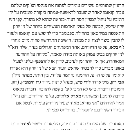
הרעיון שתורמים עשירים עומדים לפתוח את פנקסי הצ'קים שלהם
עבור קואומו לאחר שהועבר לראשונה-ונמתח ביקורת פומבית על ידי
תומכיו על ניהול קמפיין חסר דעות-כנראה שהוא לא מופרך. לְפִי
הניו
יורק טיימס,
קבוצה של בעלי האדמות העשירים ביותר של ניו יורק
התאספה במידטאון בתחילת ספטמבר כדי להיפגש עם קואומו ולעזור
לו להבין כיצד לנצח את ממדני. הישיבה התרחשה פחות מיום אחרי
ג'ף בלאו,
על פי הדיווחים, אחד המפתחים הגדולים בעיר, שלח דוא"ל
לניו יורקים בכיס עמוק באותה מידה שאמר, "סליחה על ההודעה
המאוחרת, אך אין יותר זמן לעיכוב, לדיון או להתנפנף-עלינו לפעול
באופן מכריע כדי להבטיח שראש העיר הבא של ניו יורק הוא אנדרו
קואומו. על פי ה-
פִּי,
ההזמנה נחתמה על ידי, בין היתר, מפתח נדל"ן
אבי רוזן,
מיליארדר
לורי טיש,
ומנהל קרנות גידור
גרג הימוביץ.
(רוזן,
הימוביץ ודוברת טיש לא הגיבו ל
פִּי'
בקשה לתגובה. דוברת בלאוס
סירבה להגיב.) המשתתף
מארק אלתיים,
על פי הדיווחים, יזם נדל"ן
אמר לאורחים "אני מודאג מאוד שעיר ניו יורק עומדת לבטל אם
הבחור השני ייכנס לתפקיד", בהתייחס לממדני.
באותו יום של האירוע בחדר הבריכה, מיליארדר
רונלד לאודר
תרם