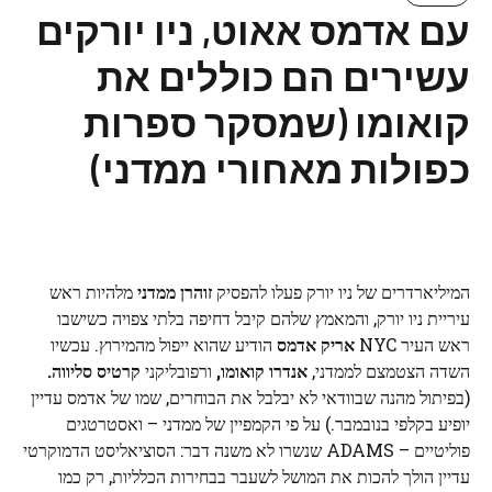
עם אדמס אאוט, ניו יורקים
עשירים הם כוללים את
קואומו (שמסקר ספרות
כפולות מאחורי ממדני)
המיליארדרים של ניו יורק פעלו להפסיק
זוהרן ממדני
מלהיות ראש
עיריית ניו יורק, והמאמץ שלהם קיבל דחיפה בלתי צפויה כשישבו
ראש העיר NYC
אריק אדמס
הודיע ​​שהוא ייפול מהמירוץ. עכשיו
השדה הצטמצם לממדני,
אנדרו קואומו,
ורפובליקני
קרטיס סליווה.
(בפיתול מהנה שבוודאי לא יבלבל את הבוחרים, שמו של אדמס עדיין
יופיע בקלפי בנובמבר.) על פי הקמפיין של ממדני – ואסטרטגים
פוליטיים – ADAMS שנשרו לא משנה דבר: הסוציאליסט הדמוקרטי
עדיין הולך להכות את המושל לשעבר בבחירות הכלליות, רק כמו