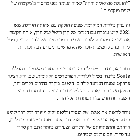
"לתועלת סוציאלית חזקה" לאזור העומד בפני מחסור ב"מקומות של
שנים מוקדמות ".
זה עניין בילדות המוקדמת שפיפה חולקת עם אחותה הגדולה. מאז
2021 קייט עובדת עם המרכז של קרן רויאל לגיל הרך, אותה הקימה
את עצמה. מטרתה: לעזור בשיפור תנאי החיים של ילדים קטנים, מגיל
לידה ועד גיל חמש, תקופה שהיא מחשיבה מכריעה בהתפתחות
האנושית.
בפברואר, נסיכת ויילס ליוותה כיתה מבית הספר למשתלות במכללת
Souls בלונדון בטיול לגלריית הפורטרטים הלאומית. שם, היא הציגה
פרויקט אמנות המיועד לילדים. היא גם ביקרה בהורים וילדים יחד,
כחלק משבוע בריאות הנפש לילדים בבריטניה. בהזדמנות זו היא
חשפה דוח חדש על התפתחות הגיל הרך.
נותר לראות אם אשתו של
הנסיך וויליאם
יהיה מעורב בכל דרך שהיא
עם פרויקט הגן של אחותה. אבל דבר אחד בטוח: במשפחת מידלטון,
רווחתם והתפתחותם של הילדים הצעירים ביותר אינם רק סדרי
עדיפויות, הם גורמים שכיחים.