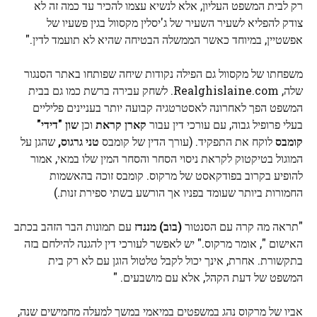
רק לבית המשפט העליון, אלא לנשיא עצמו להכיר עד כמה זה לא
צודק להפליא לשעיר השעיר של ג'יסלין מקסוול בגין פשעיו של
אפשטיין, במיוחד כאשר הממשלה הבטיחה שהיא לא תועמד לדין."
משפחתו של מקסוול גם הפילה נקודות שיחה שפותחו באתר הסנגור
שלה, Realghislaine.com. לשחק עבירה ברשת כמו גם בבית
המשפט הפך לאחרונה לאסטרטגיה קבועה יותר בעניינים פליליים
בעלי פרופיל גבוה, עם עורכי דין עבור
קארן קראת
וכן
שון "דידי"
קומבס
לוקח את התפקיד. (עורך הדין של קומבס
טני גרגוס,
שהגן על
המוגול בטיקטוק לקראת ניסוי הסחר והסחר המין שלו במאי, אמור
להופיע בקרוב בפודקאסט של מרקוס. קומבס זוכה בהאשמות
החמורות ביותר שעומד בפניו אך הורשע בשתי ספירת זנות.)
"תראה מה קרה עם הסנטור
(בוב) מננדז
עם תמונות הבר הזהב בכתב
האישום ", אומר מרקוס." יש לאפשר לעורכי דין להגנה להילחם בזה
בתקשורת. אחרת, אינך יכול לקבל טלטול הוגן עם לא רק בית
המשפט של דעת הקהל, אלא עם מושבעים. "
אביו של מרקוס נהג במשפטים במיאמי במשך למעלה מחמישים שנה,