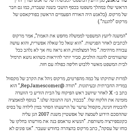
הראשי שלו במהלך משפטו בכסף הושבי בשנה שעברה, כמו גם חבר
של מרקוס. (בלאנש היה האורח הפעמיים הראשון בפודקאסט של
מרקוס "להגנה".)
"המשנה ליועץ המשפטי לממשלה מחפש את האמת", אמר מרקוס
לכתבים לאחר הפגישות. "הוא שאל כל שאלה אפשרית, והוא עושה
עבודה מדהימה." מול המצלמות, הוא נראה נוח אך לא נלהב ככל
שהעורמים להגנה הולכים, סביר יותר להיראות כשהוא נושא תרמיל
לבית המשפט מאשר ללבוש חליפה כפולה עם חזה.
למרות שתיקתו על כמה מהפרטים, מרקוס ניהל את הקרב של מקסוול
במדיה החברתית ובעיתונות. "תודה @RepJamescomer," הוא
כתב ב- X לאחר שיושב ראש הפיקוח על הבית הודיע כי הוועדה
מזמינה את הלקוח שלו. "בכבוד, הנה התגובה שלנו." בנוסף למאמציה
להבטיח חנינה, מקסוול ערער על הרשעתו הסחר במין לילדה על בסיס
שההסכם הידוע לשמצה של אפשטיין משנת 2007 הגן עליה
כקונספירציה משותפת. "הנשיא טראמפ בנה את מורשתו בחלקו על
כוחו של עסקה", כתב מרקוס בהצהרה בחודש שעבר. "אנו פונים לא