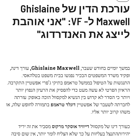
עורכת הדין של Ghislaine
Maxwell ל- VF: "אני אוהבת
לייצג את האנדרדוג"
במשך יומיים בחודש שעבר,
Ghislaine Maxwell,
עורך דינה,
ופקיד משרד המשפטים הבכיר נפגשו בבית משפט בטלהאסי.
התנגשות על הטיפול בממשל טראמפ בתיקי ג'פרי אפשטיין התקרבה.
הראיון הפרטי לא עשה מעט כדי להפסיק את הרעיון הנפוץ יותר
ויותר כי הסדר לא קדוש בין הנשיא למקסוול הוכה באופק: עזרתה
לחברתה לשעבר של אפשטיין
דונלד טראמפ
בתמורה לחופש שלה, או
משהו קרוב יותר אליו.
כעורך דינו של מקסוול
דייוויד אוסקר מרקוס
מסביר את זה
יריד
יהירות
התנצל בעליזות על כך שלא הצליח לומר יותר, אין שום סיבה