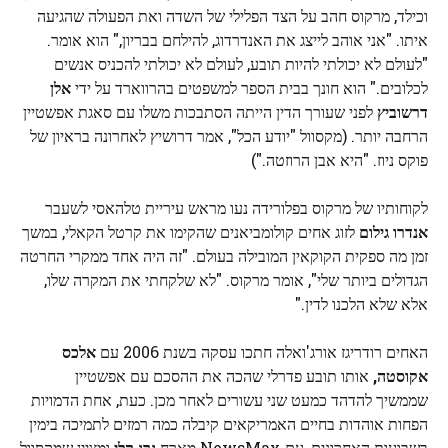
וכילד, מרקוס חהב על הצד הפלילי של השדה ואת הפעולה שהגיעה
איתו. "אני אוהב לייצג את האנדרדוג, להילחם בבריון," הוא אומר.
"לעולם לא יכולתי להיות תובע, לעולם לא יכולתי להכניס אנשים
לכלובים." הוא חונך בבית הספר למשפטים בהרווארד על ידי
אלן
דרשוביץ
לפני שעורך הדין הייתה הסתבכות משלו עם סאגת אפשטיין
הרחבה יותר. (מקסוול "יודע הכל", אמר דרושיץ לאחרונה בראיון של
פוקס ניוז. "היא אבן הרוזטה.")
לקוחותיו של מרקוס בפלורידה נעו מראש עיריית טלהאסי לשעבר
אנדרו גילום
לזוג אחים קולומביאנים שהקימו את קרטל הקאלי, במשך
זמן מה ספקית הקוקאין המובילה בעולם. "זה היה אחד ממקרי החרטה
הגדולים ביותר שלי", אומר מרקוס. "לא שלקחתי את המקרה שלו,
אלא שלא הלכנו לדין."
האחים רודריגז אורג'ואלה חתכו עסקה בשנת 2006 עם
אלכס
אקוסטה,
אותו תובע פדרלי שהכה את ההסכם עם אפשטיין
שממשיך להדהד כמעט שני עשורים לאחר מכן. כעת, אחת הדמויות
הפחות אוהדות בחיים האמריקאים קיבלה כמה רמזים לתמיכה בימין
בשבועות האחרונים, עם NewsMax מארח
גרג קלי
ומציין שמקסוול