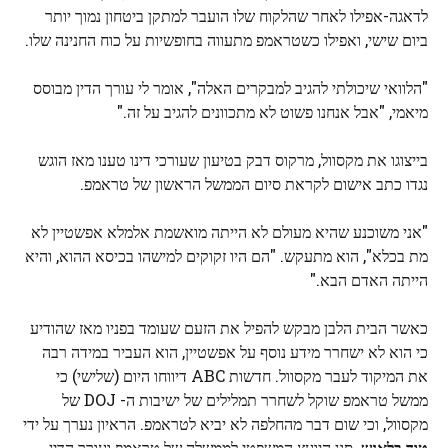
לדאגה-אפילו לאחר שהלקוח שלו הועבר למתקן ביטחון נמוך יותר
ביום שישי, ואפילו כשטראמפ מתעווה בחופשיות על כוח החנינה שלו.
"הלוואי שיכולתי להגיב למבקרים האלה", אומר לי עורך הדין מבוסס
מיאמי, "אבל אנחנו פשוט לא מתכוונים להגיב על זה."
בייצוגו את מקסוול, מרקוס דבק בטיעון שעורכי דינו טענו מאז הוגש
נגדו כתב אישום לקראת סיום הממשל הראשון של טראמפ.
"אני משוכנע שהיא מעולם לא הייתה מואשמת אלמלא אפשטיין לא
מת בכלא", הוא מתעקש. "הם היו זקוקים למישהו בכיסא ההוא, והיא
הייתה האדם הבא."
כאשר הבית הלבן מבקש להפיל את הזעם שעומד בפניו מאז שהודיע
כי הוא לא ישחרר מידע נוסף על אפשטיין, הוא העביר במידה רבה
את המיקוד לעבר מקסוול. חדשות ABC דיווחו היום (שלישי) כי
ממשל טראמפ שוקל לשחרר תמלילים של ישיבות ה- DOJ של
מקסוול, וכי שום דבר מהחלפה לא יביא לטראמפ. הראיון נערך על ידי
טוד בלאנש,
סגן היועץ המשפטי לממשלה של טראמפ ועורך הדין