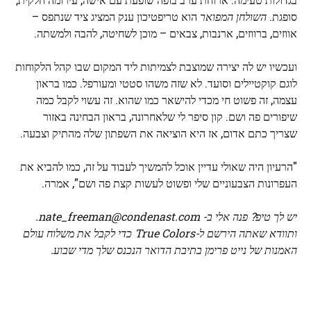
סופגת.
השולחן המפואר
הוא טריפטיכון ענק המציג ציד שנתפס –
אווזים, ברווזים, ארנבות, צבאים – מוכן לשחיטה, להבה ולמשתה.
ועכשיו יש לה יצירה שמוצבת לצמיתות ליד המקום שבו קהל הלקוחות
לוגם קוקטיילים וסועד. לא שזה משהו סטטי ומעורפל. כמו בראון
עצמה, זה פשוט חי מכדי להישאר כמו שהוא. זה עשוי לקבל כמה
שיפורים פה ושם. קון סיפר לי שלאחרונה, בראון הבחינה באזור
שצריך כתם אדום, אז היא הוציאה את השפתון שלה מהתיק וצבעה.
"הרעיון היה שאולי עדיין אוכל להמשיך לעבוד על זה, כמו להביא את
העפרונות הצבעוניים שלי ופשוט לעשות קצת פה ושם", אמרה.
יש לך טיפ? פנה אלי ב-
nate_freeman@condenast.com
.
ותוודא שאתה
הירשם ל-True Colors
כדי לקבל את משלוח עולם
האמנות של נייט פרימן בתיבת הדואר הנכנס שלך מדי שבוע.