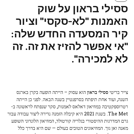
ססילי בראון על שוק
האמנות "לא-סקסי" וציור
קיר המסעדה החדש שלה:
"אי אפשר להזיז את זה. זה
לא למכירה".
צייר בריטי
ססילי בראון
הוא עסוק – הייתה הופעה בקרן בארנס
השנה, ועוד אחת תיפתח בסרפנטיין בשנה הבאה. לפני כן הייתה
רטרוספקטיבה במוזיאון דאלאס לאמנות, סקר שנפתח לראשונה ב-
The Met. בשנת 2021 היא קיבלה הזמנה נדירה ליצור עבודה עבור
גרם המדרגות ההיסטורי בגלריה קורטולד, המוזיאון הלונדוני השופע
מאנה ואן גוך. המוזיאונים הטובים בעולם — שם היא בדרך כלל