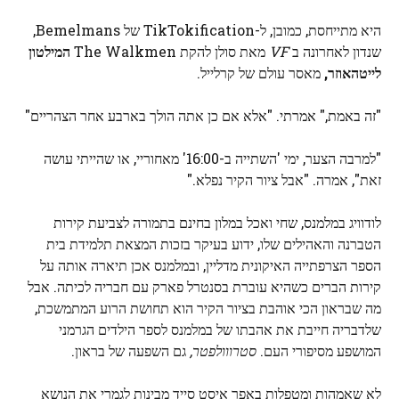
היא מתייחסת, כמובן, ל-TikTokification של Bemelmans,
שנדון לאחרונה ב
VF
מאת סולן להקת The Walkmen
המילטון
לייטהאוזר,
מאסר עולם של קרלייל.
"זה באמת," אמרתי. "אלא אם כן אתה הולך בארבע אחר הצהריים"
"למרבה הצער, ימי 'השתייה ב-16:00' מאחוריי, או שהייתי עושה
זאת", אמרה. "אבל ציור הקיר נפלא."
לודוויג במלמנס, שחי ואכל במלון בחינם בתמורה לצביעת קירות
הטברנה והאהילים שלו, ידוע בעיקר בזכות המצאת תלמידת בית
הספר הצרפתייה האיקונית מדליין, ובמלמנס אכן תיארה אותה על
קירות הברים כשהיא עוברת בסנטרל פארק עם חבריה לכיתה. אבל
מה שבראון הכי אוהבת בציור הקיר הוא תחושת הרוע המתמשכת,
שלדבריה חייבת את אהבתו של במלמנס לספר הילדים הגרמני
המושפע מסיפורי העם.
סטרווולפטר,
גם השפעה של בראון.
לא שאמהות ומטפלות באפר איסט סייד מבינות לגמרי את הנושא