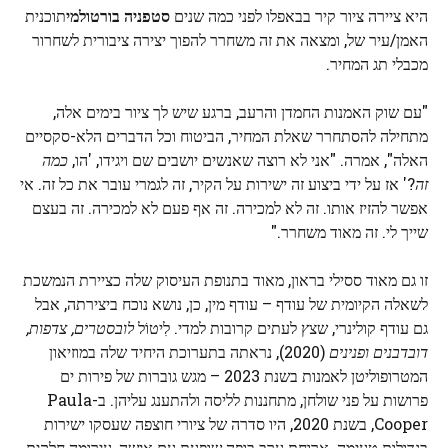
היא ציירה ציור קיר בבאפלו לפני כמה שנים
סטפניה בורטולמי
תוכנית
האמן/עיר של, ומצאה את זה משחרר להפוך יצירה ציבורית לשחרור
מכבלי תג המחיר.
"עם שוק האמנות החמדן והרעב, ברגע שיש לך ציור בימים אלה,
מתחילה להסתחרר שאלת המחיר, הביטוח וכל הדברים הלא-סקסיים
האלה", אמרה. "אני לא רוצה שאנשים יושבים שם ויגידו, 'הו,
כמה
זה
?' אז על ידי ביצוע זה ישירות על הקיר, זה לגמרי עובר את כל זה. אי
אפשר להזיז אותו. זה לא למכירה. זה אף פעם לא למכירה. זה בעצם
שייך לי. זה מאוד משחרר."
זו גם מאוד ססילי בראון, מאוד בתנופת העיסוק שלה כציירת הנמשכת
לשאלה הקיומית של עודף – עודף מין, כן, נושא נוכח ביצירתה, אבל
גם עודף קולינרי, שצץ לעתים קרובות למדי. לִיטוֹל
לובסטרים, צדפות,
דובדבנים ופנינים
(2020), נראתה בתערוכת היחיד שלה במוזיאון
המטרופוליטן לאמנות בשנת 2023 – מגש גוברות של פירות ים
פרושות על פני שולחן, מתחננות לליסה ולהתענג עליהן. ב-Paula
Cooper, בשנת 2020, היו סדרה של ציורי חוצפה שעסקו ישירות
בגדולות טעימה. ארוחת ערב בופה שופעת עם אישה, עירומה חלקית,