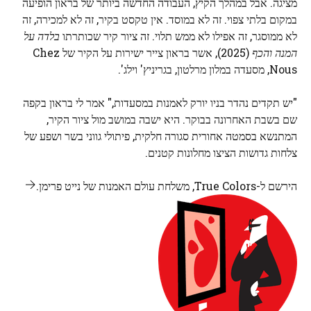
מציגה. אבל במהלך הקיץ, העבודה החדשה ביותר של בראון הופיעה
במקום בלתי צפוי. זה לא במוסד. אין טקסט בקיר, זה לא למכירה, זה
לא ממוסגר, זה אפילו לא ממש תלוי. זה ציור קיר שכותרתו
בלדה על
המנה והכף
(2025), אשר בראון צייר ישירות על הקיר של Chez
Nous, מסעדה במלון מרלטון, בגריניץ' וילג'.
"יש תקדים נהדר בניו יורק לאמנות במסעדות," אמר לי בראון בקפה
שם בשבת האחרונה בבוקר. היא ישבה במושב מול ציור הקיר,
המתנשא בסמטה אחורית סגורה חלקית, פיתולי גווני בשר ושפע של
צלחות גדושות הציצו מחלונות קטנים.
הירשם ל-True Colors, משלחת עולם האמנות של נייט פרימן.