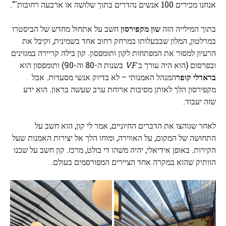
אנחנו מכירים 100 אנשים נהדרים בתוך שלושה או ארבעה רחובות'".
בתוך המילייה הזה
שון מקפירסון
חשב על אתחול מחדש של הביסטרו
במרלטון, המלון שבבעלותו במרחק רחוב אחד בשמינית, וקיבל את
הרעיון למסור את המפתחות לקון ותומפסון. קון בילה קריירה במגזינים
ובפרסום (הוא היה עורך ב
VF
בשנות ה-80 וה-90) ותומפסון הוא
בראדלי קופר
המנהל האמנותי – לא בדיוק אנשי מסעדות. אבל
מקפירסון הלך לאותן מסיבות ארוחת ערב שעשה בראון. הוא ידע
שזה יעבוד.
לאחר שגוהצו את הדברים החיוניים, אמר לי קון, הוא חשב על
התחושה של המקום, על האווירה, ומוחו הלך אל יצירות האמנות שעל
הקירות. באופן אידיאלי, יהיה משהו די בולט, מרכז. קון חשב על שכנו
הוותיק שהוא במקרה אחד הציירים המפורסמים בעולם.