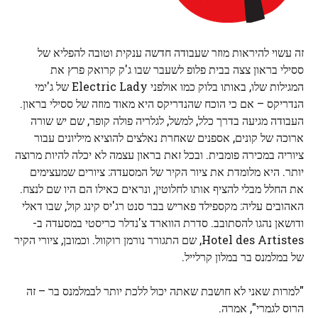
זה עשוי להיראות מוזר שעבודה חדשה ענקית וטובה להפליא של
ססילי בראון צצה בבית פלופ לשעבר שבו ג'ק קרואק פרץ את
המגילות שלו, באותו בלוק כמו אולפני Electric Lady של ג'ימי
הנדריקס – אם כי הוכח שהנדריקס היא מאוד מוזה של ססילי בראון.
העבודה מגיעה בדרך כלל, למשל, לגלריה פולה קופר, שם יש שורה
ארוכה של קונים, אספנים שאחרת נאלצים להוציא מיליונים עבור
ציוריה במכירה פומבית. ובכל זאת בראון עצמה לא יכלה להיות מרוצה
יותר. היא מלומדת את ציור הקיר של המסעדה: ציורים שמעצימים
את החלל מבלי להציף אותו לחלוטין, ונראים כאילו הם היו שם לנצח.
האהובים עליה: מקספילד פאריש בבר סנט רג'יס קינג קול, שבו דאלי
ודושאן נהגו להסתובב. סדרת הווארד צ'נדלר כריסטי במסעדה ב-
Hotel des Artistes, שם התגורר נורמן רוקוול. וכמובן, ציורי הקיר
של במלמנס בר במלון קרלייל.
"למרות שאני לא חושבת שאתה יכול ללכת יותר לבמלמנס בר – זה
הרוס לגמרי", אמרה.