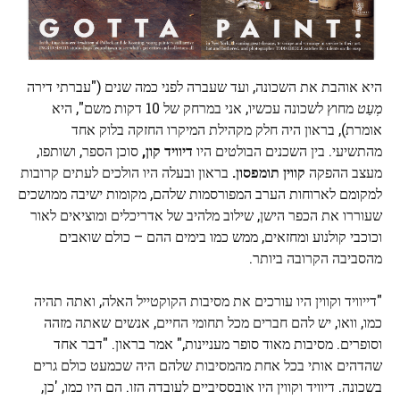
היא אוהבת את השכונה, ועד שעברה לפני כמה שנים ("עברתי דירה
מְעַט
מחוץ לשכונה עכשיו, אני במרחק של 10 דקות משם", היא
אומרת), בראון היה חלק מקהילת המיקרו החזקה בלוק אחד
מהתשיעי. בין השכנים הבולטים היו
דיוויד קון,
סוכן הספר, ושותפו,
מעצב ההפקה
קווין תומפסון.
בראון ובעלה היו הולכים לעתים קרובות
למקומם לארוחות הערב המפורסמות שלהם, מקומות ישיבה ממושכים
שעוררו את הכפר הישן, שילוב מלהיב של אדריכלים ומוציאים לאור
וכוכבי קולנוע ומחזאים, ממש כמו בימים ההם – כולם שואבים
מהסביבה הקרובה ביותר.
"דייוויד וקווין היו עורכים את מסיבות הקוקטייל האלה, ואתה תהיה
כמו, וואו, יש להם חברים מכל תחומי החיים, אנשים שאתה מזהה
וסופרים. מסיבות מאוד סופר מעניינות," אמר בראון. "דבר אחד
שהדהים אותי בכל אחת מהמסיבות שלהם היה שכמעט כולם גרים
בשכונה. דיוויד וקווין היו אובססיביים לעובדה הזו. הם היו כמו, 'כן,