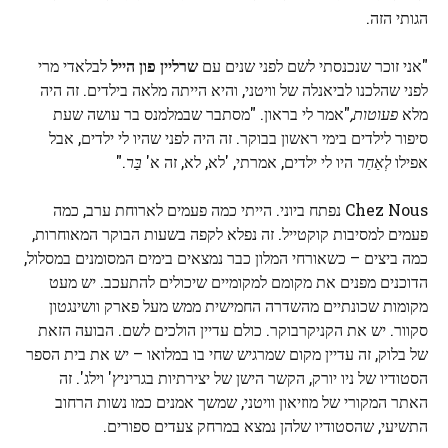
הגותי הזה.
"אני זוכר שנכנסתי לשם לפני שנים עם
שרליין פון הייל
לבלאדי מרי
לפני שהלכנו לביאנלה של וויטני, והיא הייתה מלאה בילדים. זה היה
מלא
פעוטות,
"אמר לי בראון. "מסתבר שבמלמנס בר עושה שעת
סיפור לילדים בימי ראשון בבוקר. זה היה לפני שהיו לי ילדים, אבל
אפילו
לְאַחַר
היו לי ילדים, אמרתי, 'לא, לא, זה א'
בַּר
."
Chez Nous נפתח ביוני. הייתי כמה פעמים לארוחת ערב, כמה
פעמים למסיבות קוקטייל. זה נפלא לקפה בשעות הבוקר המאוחרות,
כמה ביצים – כשאורחי המלון כבר נמצאים בימים המסומנים במסלול,
הדוכנים מפנים את מקומם למקומיים שיכולים להתעכב. יש מעט
מקומות שכונתיים מהשדרה החמישית ממש מעל פארק וושינגטון
סקוור. יש את הקניקרבוקר. כולם עדיין הולכים לשם. הבועה הזאת
של בלוק, זה עדיין מקום שמרגיש שחי בו במלואו – יש את בית הספר
הסטודיו של ניו יורק, הקשר הישן של יצירתיות בגריניץ' וילג'. זה
האתר המקורי של מוזיאון וויטני, שמשך אמנים כמו נשות הרחוב
התשיעי, שהסטודיו שלהן נמצא במרחק צעדים ספורים.