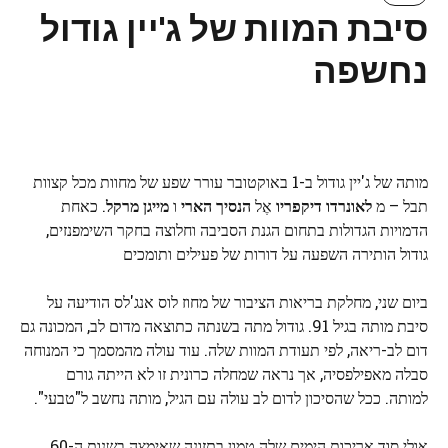
סיבת המוות של ג'יין גודול
נחשפה
מותה של ג'יין גודול ב-1 באוקטובר עורר שפע של מחוות מכל קצוות
תבל – מ
לאונרדו דיקפריו
אֶל
הנסיך הארי
ו
מייגן מרקל
. כאחת
הדמויות הגדולות בתחום הגנת הסביבה וחלוצה בחקר השימפנזים,
גודול הותירה השפעה על דורות של פעילים ותומכים
ביום שני, מחלקת בריאות הציבור של מחוז לוס אנג'לס הודיעה על
סיבת מותה בגיל 91. גודול מתה בשנתה כתוצאה מדום לב, המכונה גם
דום לב-ריאה, לפי תעודת המוות שלה. עוד עולה מהמסמך כי המנוחה
סבלה מאפילפסיה, אך נראה שמחלה כרונית זו לא הייתה גורם
למותה. ככל שהסיכון לדום לב עולה עם הגיל, מותה נחשב ל"טבעי".
אולי סוד אריכות הימים שלה טמון בתזונה שאימצה בשנות ה-60.