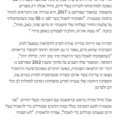
נאמנה למחויבותה לזכויות בעלי חיים, גודול אכלה רק מוצרים
מהצומח. במאמר שפורסם ב-2017, היא עודדה את הקוראים לבחור
בתזונה טבעונית. "הפסקתי לאכול בשר לפני כ-50 שנה כשהסתכלתי
על צלעות החזיר בצלחת שלי וחשבתי: זה מייצג פחד, כאב, מוות",
כתבה. "זה עשה את זה, והלכתי לצמחים באופן מיידי."
למרות שזו הייתה בחירה אתית לסרב לחקלאות במפעל ולנזק
הסביבתי שהוא גורם, נאמר כי גם תזונתה תרמה לשיפור בריאותה.
"כשהפסקתי לאכול בשר הרגשתי מיד טוב יותר, קלילה יותר",
הוסיפה. המאמר שלה הצביע על מחקר משנת 2012 שפורסם ב-
דברי ימי הרפואה הפנימית,
כאשר חוקרים מאוניברסיטת הרווארד
מצאו כי צריכת בשר אדום קשורה סטטיסטית למוות בטרם עת,
והפסקת התזונה שלו עשויה לסייע בהפחתת הסיכון למחלות לב וכלי
דם ולסרטן.
אבל גודול בחרה בראש ובראשונה עם הסביבה ובעלי החיים. "אני
טבעונית למען הסביבה בגלל כמות הדגנים שמגדלים כדי להאכיל בעלי
חיים שאנחנו מגדלים כדי לאכול", אמרה
הלאומית.
"לא הפכתי