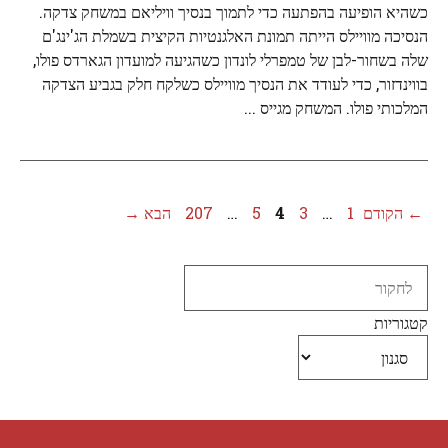
כשהיא הופיעה בהפתעה כדי לתמוך בנסיך וויליאם במשחק צדקה.
הנסיכה מוויילס הייתה תמונת האלגנטיות הקיצית בשמלת הג'ינג'ם
שלה בשחור-לבן של טמפרלי לונדון כשהגיעה למועדון הגארדס פולו,
בווינדזור, כדי לעודד את הנסיך מוויילס כשלקח חלק בגביע הצדקה
המלכותי פולו. המשחק מגייס ...
עמוד
עמוד
עמוד
עמוד
עמוד
←
הקודם
1
…
3
4
5
…
207
הבא
→
Search
קטגוריות