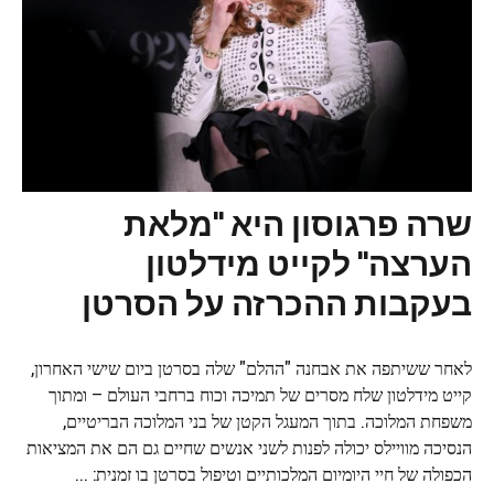
שרה פרגוסון היא "מלאת
הערצה" לקייט מידלטון
בעקבות ההכרזה על הסרטן
לאחר ששיתפה את אבחנה "ההלם" שלה בסרטן ביום שישי האחרון,
קייט מידלטון שלח מסרים של תמיכה וכוח ברחבי העולם – ומתוך
משפחת המלוכה. בתוך המעגל הקטן של בני המלוכה הבריטיים,
הנסיכה מוויילס יכולה לפנות לשני אנשים שחיים גם הם את המציאות
הכפולה של חיי היומיום המלכותיים וטיפול בסרטן בו זמנית: ...