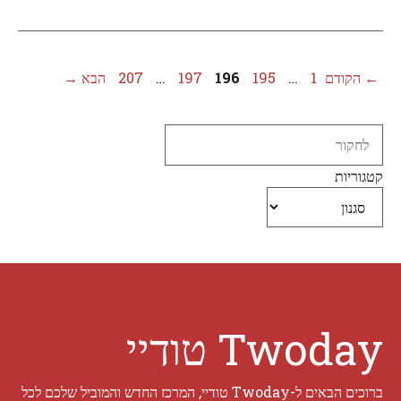
עמוד
עמוד
עמוד
עמוד
עמוד
←
הקודם
1
…
195
196
197
…
207
הבא
→
Search
קטגוריות
Twoday טודיי
ברוכים הבאים ל-Twoday טודיי, המרכז החדש והמוביל שלכם לכל