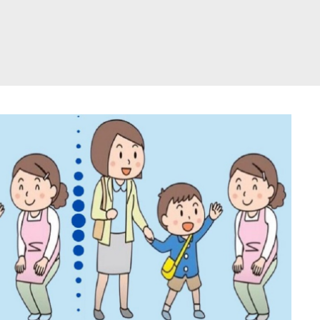
דלג
תוכן