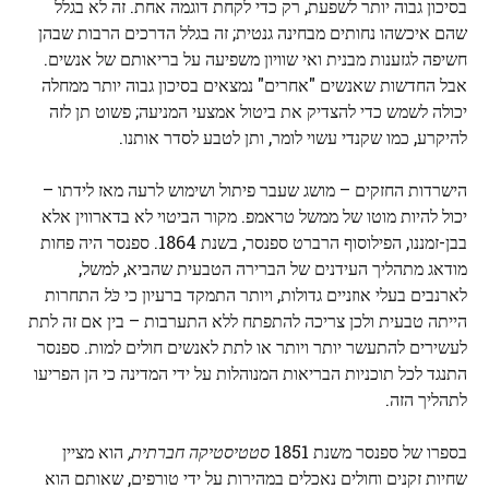
בסיכון גבוה יותר לשפעת, רק כדי לקחת דוגמה אחת. זה לא בגלל
שהם איכשהו נחותים מבחינה גנטית; זה בגלל הדרכים הרבות שבהן
חשיפה לגזענות מבנית ואי שוויון משפיעה על בריאותם של אנשים.
אבל החדשות שאנשים "אחרים" נמצאים בסיכון גבוה יותר ממחלה
יכולה לשמש כדי להצדיק את ביטול אמצעי המניעה; פשוט תן לזה
להיקרע, כמו שקנדי עשוי לומר, ותן לטבע לסדר אותנו.
הישרדות החזקים – מושג שעבר פיתול ושימוש לרעה מאז לידתו –
יכול להיות מוטו של ממשל טראמפ. מקור הביטוי לא בדארווין אלא
בבן-זמננו, הפילוסוף הרברט ספנסר, בשנת 1864. ספנסר היה פחות
מודאג מתהליך העידנים של הברירה הטבעית שהביא, למשל,
לארנבים בעלי אוזניים גדולות, ויותר התמקד ברעיון כי
כֹּל
התחרות
הייתה טבעית ולכן צריכה להתפתח ללא התערבות – בין אם זה לתת
לעשירים להתעשר יותר ויותר או לתת לאנשים חולים למות. ספנסר
התנגד לכל תוכניות הבריאות המנוהלות על ידי המדינה כי הן הפריעו
לתהליך הזה.
בספרו של ספנסר משנת 1851
סטטיסטיקה חברתית
,
הוא מציין
שחיות זקנים וחולים נאכלים במהירות על ידי טורפים, שאותם הוא