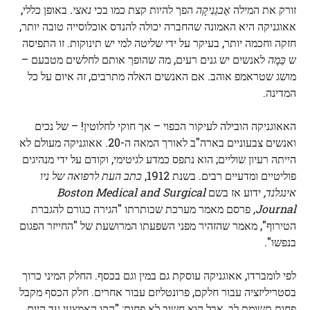
זורק את המילה
אֶבגֵנִיקָה
הפך להיות קצת כמו בכי
נאצי.
באופן כללי,
אאוגניקה היא האמונה שהחברה יכולה להנדס אוכלוסייה טובה יותר,
חזקה וחכמה יותר, בעיקר על ידי שליטה למי יש תינוקות. זו התפיסה
ש
כַּמָה
לאנשים יש גנים רעים, מה שהופך אותם לחלשים מטבעם –
מושג שטראמפ אוהב. אם האנשים האלה מתרבים, זה איום על כל
המדינה.
האאוגניקה הובילה לעיקור הכפוי – אך חוקי לחלוטין! – של נכים
ואנשים צבעוניים בארה"ב לאורך המאה ה-20. אאוגניקה מעולם לא
הייתה רעיון שוליים; הוא נתפס כמדע לגיטימי, וקודם על ידי מנהיגים
פוליטיים ומדעיים רבים. בשנת 1912,
כתב העת לרפואה של ניו
אינגלנד,
ידוע אז בשם
Boston Medical and Surgical
Journal,
פרסם מאמר מערכת שכותרתו "הגירה כגורם להגברת
הטירוף", מאמר שהזהיר מפני השפעתו המרושעת של "החייזר הפגום
בנפשו".
לפי לומברדו, אאוגניקה עוסקת גם במין וגם בכסף. החלק המיני כרוך
בסטריליזציה עבור חלקם, פרונטליזם עבור אחרים. חלק הכסף מקבל
פחות תשומת לב, אבל הוא חשוב לא פחות: "הקו האמצעי עד היום