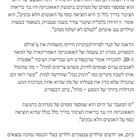
הוא שמספר מסוים של מנהיגים בתנועת האאוגניקה היו נגד בריאות
הציבור בדרך כלל כי היא הוציאה כסף על האנשים הלא נכונים", הוא
אומר. זו חרדה כלכלית שקנדי עורר בשנה שעברה, כשאמר בטעות
שילדים עם אוטיזם "לעולם לא ישלמו מסים".
הדאגה של קנדי ​​לפרודוקטיביות הייתה משמחת את צ'ארלס
דבנפורט, מנהיג רב עוצמה של האאוגניקה האמריקאית של המאה
ה-20. לומברדו אומר שדבנפורט חש שבריאות הציבור "אפשרה
לאנשים עניים ופגומים לחיות, כשהם צריכים למות" – מה שהוביל
אותו לשבח מקרים כמו "תינוק נכה" שהורשה למות. "קוצר רואי הם
שיגבילו שלא כדין את פעולתו של מה שהיא אחת מברכות הגזע
הגדולות ביותר של הטבע – מוות", כתב דבנפורט.
"קו המעבר עד היום הוא שמספר מסוים של מנהיגים בתנועת
האאוגניקה היו נגד בריאות הציבור בדרך כלל בגלל שהיא הוציאה
כסף על האנשים הלא נכונים".
כיום, אנו יודעים שילדים צבעוניים וילדים בעלי הכנסה נמוכה נמצאים