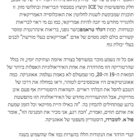
חלק מהפשיטות של ICE וקיצוץ בסבסוד הבריאות ובתלושי מזון. זו
תוכנית שמבקשת לשנות לחלוטין את האוכלוסייה האמריקאית
ולהגדיר מחדש מי יזכה להיות אמריקאי, כמו גם מי ראוי לבריאות
ובטיחות. תַחַת
דונלד טראמפ
כושר גופני, בריאות אינהרנטית ומוסר
קשורים כולם לסוג מסוים של אדם: "אמריקאים בעלי מורשת" לבנים
בעלי יכולת גוף.
אם כל זה נשמע מוכר במעורפל בצורה איומה ועתיקת יומין, זה בגלל
שהרטוריקה הזו מהדהדת את אחת האידיאולוגיות האפלות ביותר של
המאות ה-19 וה-20, כזו שמעולם לא באמת נעלמה: אאוגניקה. כמה
אאוגניטיקאים היו אובססיביים לטוהר, וראו במחלה את דרכו של
הטבע לחסל את הבלתי ראויים. השוואות היסטוריות אף פעם אינן
מדויקות, אבל ההתעוררות מחדש של האידיאולוגיה הזו מתפשטת
ברגע שמתחילים להבחין בה. "זה כאילו היית מוזיקאי וכל הזמן שמעת
את אותם תווים, ואמרת, 'חכה רגע, אני מכיר את המנגינה הזו", אומר
פול א. לומברדו,
היסטוריון משפטי של אאוגניקה.
קנדי הדהד את הנקודות הללו בהערות כמו אלו שהשמיע בשנה