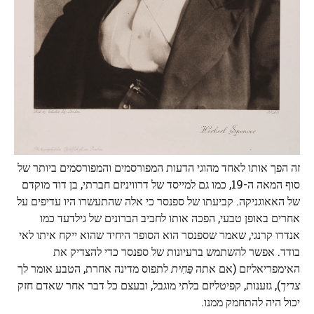
זה הפך אותו לאחד מהוגי הדעות המפורסמים והמפורסמים ביותר של
סוף המאה ה-19, כמו גם למייסד של דרוויניזם חברתי, בן דוד מוקדם
של האאוגניקה. קביעתו של ספנסר כי אלה שהתעשרו היו עדיפים על
אחרים באופן טבעי, הפכה אותו לחביב הברונים של גילדעד כמו
אנדרו קרנגי, שאמר שספנסר הוא הסופר היחיד שהוא ייקח איתו לאי
בודד. אפשר להשתמש ברעיונות של ספנסר כדי להצדיק את
האימפריאליזם (אם אתה
פַּחִית
לתפוס מדינה אחרת, הטבע אומר לך
צריך
), גזענות, קפיטליזם בלתי מוגבל, ובעצם כל דבר אחר שאדם חזק
יכול היה להתחמק ממנו.