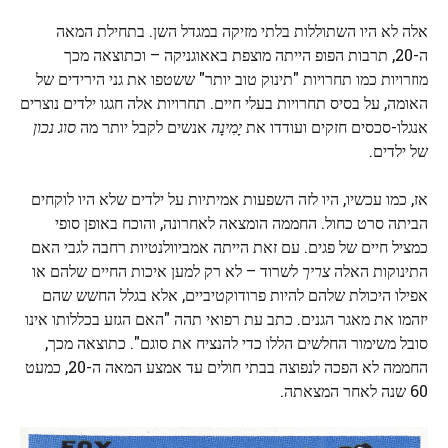
אלה לא היו השתוללות בלתי מזיקה במגדל השן. בתחילת המאה
ה-20, תרבות הפופ הייתה מוצפת באאוגניקה – וכתוצאה מכך
מוזרויות כמו תחרויות "תינוק טוב יותר" ששטפו את גני הירידים של
האומה, על בסיס תחרויות בעלי חיים. תחרויות אלה חגגו ילדים נוצרים
אנגלו-סכסים חזקים ועודדו את
יָמִינָה
אנשים לקבל יותר מה
סוג נכון
של ילדים.
אז, כמו עכשיו, היו לזה השפעות אמיתיות על ילדים שלא היו לוקחים
הביתה סרט כחול. החממה הומצאה לאחרונה, והוכח באופן סופי
כמציל חיים של פגים. עם זאת הייתה אמביוולנטיות רחבה לגבי האם
התינוקות האלה
צריך
לשרוד – לא רק למען איכות החיים שלהם או
אפילו היכולת שלהם להיות פרודוקטיביים, אלא בגלל החשש שהם
יזהמו את מאגר הגנים. כתב עת רפואי תהה "האם הגזע בכללותו אינו
סובל משימור החלשים הללו כדי להנציח את סוגם". כתוצאה מכך,
החממה לא הפכה לנפוצה בבתי חולים עד אמצע המאה ה-20, כמעט
60 שנה לאחר המצאתה.