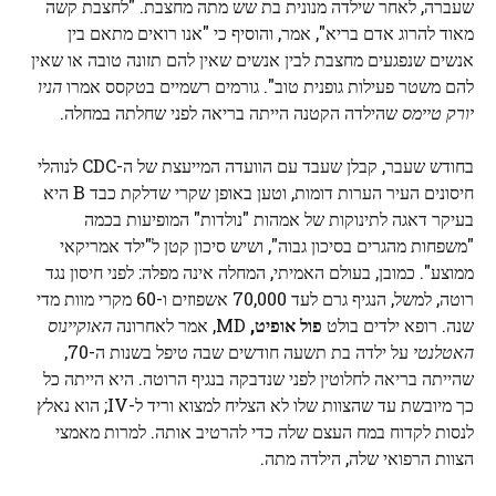
שעברה, לאחר שילדה מנונית בת שש מתה מחצבת. "לחצבת קשה
מאוד להרוג אדם בריא", אמר, והוסיף כי "אנו רואים מתאם בין
אנשים שנפגעים מחצבת לבין אנשים שאין להם תזונה טובה או שאין
להם משטר פעילות גופנית טוב". גורמים רשמיים בטקסס אמרו
הניו
יורק טיימס
שהילדה הקטנה הייתה בריאה לפני שחלתה במחלה.
בחודש שעבר, קבלן שעבד עם הוועדה המייעצת של ה-CDC לנוהלי
חיסונים העיר הערות דומות, וטען באופן שקרי שדלקת כבד B היא
בעיקר דאגה לתינוקות של אמהות "נולדות" המופיעות בכמה
"משפחות מהגרים בסיכון גבוה", ושיש סיכון קטן ל"ילד אמריקאי
ממוצע". כמובן, בעולם האמיתי, המחלה אינה מפלה: לפני חיסון נגד
רוטה, למשל, הנגיף גרם לעד 70,000 אשפוזים ו-60 מקרי מוות מדי
שנה. רופא ילדים בולט
פול אופיט,
MD, אמר לאחרונה
האוקיינוס ​​
האטלנטי
על ילדה בת תשעה חודשים שבה טיפל בשנות ה-70,
שהייתה בריאה לחלוטין לפני שנדבקה בנגיף הרוטה. היא הייתה כל
כך מיובשת עד שהצוות שלו לא הצליח למצוא וריד ל-IV; הוא נאלץ
לנסות לקדוח במח העצם שלה כדי להרטיב אותה. למרות מאמצי
הצוות הרפואי שלה, הילדה מתה.