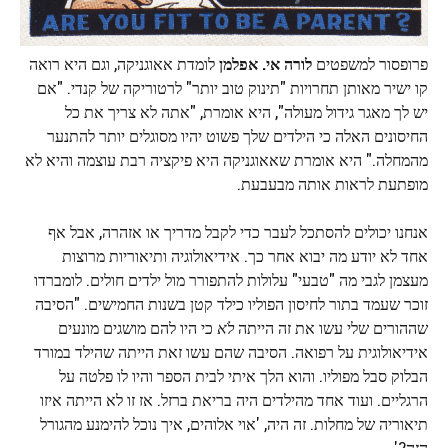
פרופסור למשפטים
לורה אי. אפלמן
לומדת אאוגניקה, וגם היא רואה
קו ישיר מאותן תחרויות "תינוק טוב יותר" לרטוריקה של קנדי. "אם
יש לך מאגר גידול מעולה", היא אומרת, "אתה לא צריך את כל
החיסונים האלה כי הילדים שלך פשוט יהיו מסוגלים יותר להתנער
מהמחלה." היא אומרת שאאוגניקה היא פיקציה רבת עוצמה והיא לא
מופתעת לראות אותה מבעבעת.
אנחנו יכולים להסתכל לעבר כדי לקבל מדריך או אזהרה, אבל אף
אחד לא יודע מה יבוא אחר כך. אידיאולוגיה ותיאוריות מרוצות
מעצמן לגבי מה "טבעי" עלולות להתפורר מול ילדים חולים. לומברדו
זוכר שעמד בתור לחיסון הפוליו כילד קטן בשנות החמישים. "הסיבה
שההורים שלי עשו את זה הייתה
לֹא
כי היו להם מושגים מונעים
אידיאולוגית על רפואה. הסיבה שהם עשו זאת הייתה שהילד במורד
הבלוק סבל מפוליו. והוא הלך איתי לבית הספר והיו לו פלטה על
הרגליים. ועוד אחד מהילדים היה בריאת ברזל. אז זו לא הייתה איזו
תיאוריה של מחלות. זה היה, 'אוי אלוהים, איך נוכל להימנע מהגורל
הזה?'