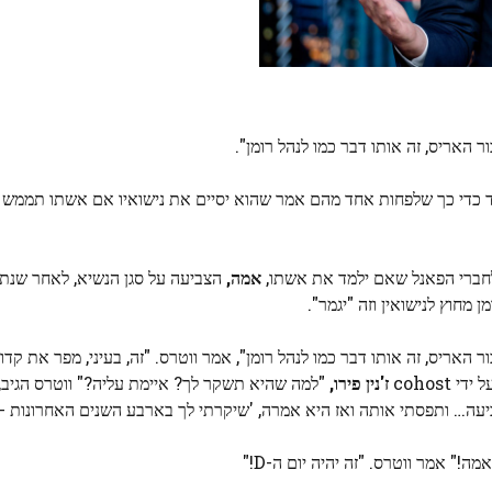
האריס, זה אותו דבר כמו לנהל רומן".
 כדי כך שלפחות אחד מהם אמר שהוא יסיים את נישואיו אם אשתו תממש 
ברי הפאנל שאם ילמד את אשתו,
אמה,
הצביעה על סגן הנשיא, לאחר שנתנ
מחוץ לנישואין וזה "יגמר".
אריס, זה אותו דבר כמו לנהל רומן", אמר ווטרס. "זה, בעיני, מפר את קד
cohost
ז'נין פירו,
"למה שהיא תשקר לך? איימת עליה?" ווטרס הגיב,
עה… ותפסתי אותה ואז היא אמרה, 'שיקרתי לך בארבע השנים האחרונות -'
" אמר ווטרס. "זה יהיה יום ה-D!"