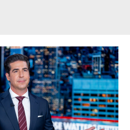
דלג
תוכן