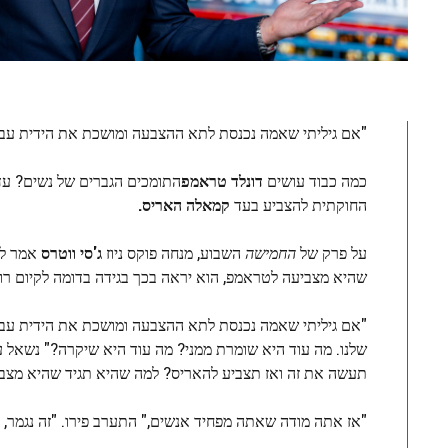
"אם גיליתי שאמה נכנסת לתא ההצבעה ומושכת את הידית עבור 
כמה כבוד עושים
דונלד טראמפ
התומכים הגברים של נשים? עד
החוקתית להצביע בעד
קמאלה האריס.
על פרק של
החמישה
השבוע, מנחה פוקס ניוז
ג'סי ווטרס
אמר לח
שהיא מצביעה לטראמפ, הוא יראה בכך בגידה בדומה לקיום רומן 
"אם גיליתי שאמה נכנסת לתא ההצבעה ומושכת את הידית עבור ה
שלנו. מה עוד היא שומרת ממני? מה עוד היא שיקרה?" נשאל על ידי 
תעשה את זה ואז תצביע להאריס? למה שהיא תגיד שהיא מצבי
"אז אתה מודה שאתה מפחיד אנשים," התערב פירו. "זה נגמר, אמה!