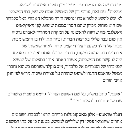
מכס גורשה אב מרילנד עם מעמד מוגן חוקי באמצעות "שגיאה
מנהלית". עם זאת, עורכי דין של הממשל אמרו לשופט, בתי המשפט
לא יכלו להשיג
קילמר אברגו גרסיה
חזרה מהכלא האכזרי באל סלבדור
שם הוא מוחזק מכיוון שהם חסרי סמכות שיפוט. לְפִי
האוקיאנוס
האטלנטי
-מה שדיווח לראשונה על המקרה המחריד-לאברגו גרסיה
אין שום עבר פלילי בארצות הברית, ובחר את ילדו בן החמש מבית
סבתו של הילד כשעצר על ידי קציני קרח. לאחר שאשתו של
אברגו-גרסיה הגיעה למקום, סוכנים הובילו אותו באזיקים. מאז לא
היה לו קשר עם המשפחה; אשתו ראתה אותו בתצלום של הנשיא
הסמכותי של העצורים אל סלבדור,
נייב בוקלה
שפורסם כשהוא וחברי
ממשל טראמפ התגרו לשופט שהורה על עצירת טיסות גירוש לפי חוק
אויבי הזרים.
"אופסי," כתב בוקלה, על שם השופט הפדרלי
ג'יימס בוסברג
מישורים
שדרשו יסתובבו. "מאוחר מדי."
דונלד טראמפ
–
אלון מאסק
ובעלות בריתם קראו לבסברג ושופטים
אחרים שהוציאו פסקי דין שליליים לממשל, בטענה כי על בתי המשפט
המחוזיים לא להיות בעלי הסמכות לבדוק את סמכותו המבצעת של