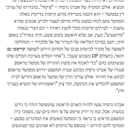
הנשיא. אולם המקרה של אברגו גרסיה – "פיקוח", כהגדרתו של עורכי
דין בממשל – הוא דוגמה מטרידה מדוע קיימות בדיקות כאלה:
הממשל טוען לכוח כמעט בלתי מרוסן לעצור ולגרש אנשים שהיא
טוענת – לעיתים קרובות מבלי להציג ראיות – הם חברי כנופיה
"מרושעים"; כעת, אב שלא הואשם בשום פשע, והיה בארה"ב באופן
חוקי, יושב במרכז הכליאה של הטרור של אל סלבדור – המחלקה
לשמצה של מזכיר לביטחון פנים של המתקן הידוע לשמצה
קריסטי נם
תואר, בתצלום OP בשבוע שעבר, כ"אחד הכלים בערכת הכלים שלנו
שנשתמש בהם "כדי לאכוף את פיצוץ ההגירה של ממשל טראמפ.
סנגורו של אברגו גרסיה מבקש שבית המשפט ידרוש מממשל טראמפ
לבקש את חזרתו. אולם עורכי הדין של ממשל טראמפ הודיעו לבית
המשפט להכחיש את הבקשה, תוך ציון "ראשוניותו של הנשיא בענייני
חוץ".
אברגו גרסיה עשוי להיות האדם הראשון שהממשל הודה כי גירש
בטעות. אבל, כמו
ניו יורק טיימס
על פי דווח ביום שני, מסמכי בית
המשפט מראים כי נראה כי הממשל מאשים את המהגרים בפשע –
וממוקד להם לגירוש – מבוסס על גורמים לא אמינים כמו קעקועים