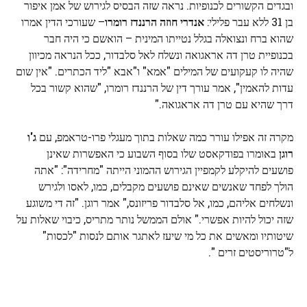
ובגדים הקשורים לכנופיות. נראה שזה הבסיס לגירוש של אמן איפור
בן 31 ללא עבר פלילי:
אנדרי חוזה הרננדז רומרו
– שעורכי הדין אמרו
שהוא ברח ונצואלה בגלל נטייתו המינית – הואשם כי היה חבר
בכנופיית טרן דה אראגואה ונשלח לאל סלבדור, ככל הנראה מכיוון
שהיה לו קעקועים של המילים "אמא" ו"אבא "ליד הכתרים. "אין שום
עדות להאמין", אמר עורך דין של הרננדז רומרו, "שהוא קשור בכל
דרך שהיא עם טרן דה אראגואה."
מקרה זה אפילו עורר כמה שאלות בתוך מעגלי פרו-טראמפ, עם
ג'ו
רוגן
באומרו בפודקאסט שלו בסוף השבוע כי האפשרות שאינן
פושעים להיקלע לקמפיין הגירוש ההמוני הייתה "מחרידה": "אתה
הולך לפחד שאנשים שאינם פושעים מקבלים, כמו, לאסו ולגירש
ונשלחים אליהם, כמו, אל סלבדור פריזונס," אמר רוגן. "זה די משוגע
שזה יכול להיות אפשרי." אולם הממשל נותר מתריס, כיבוי שאלות על
שיטותיו ומאשים את כל מי שיעז לאתגר אותם לנסות "לכסות"
ל"טרוריסטים זרים ".