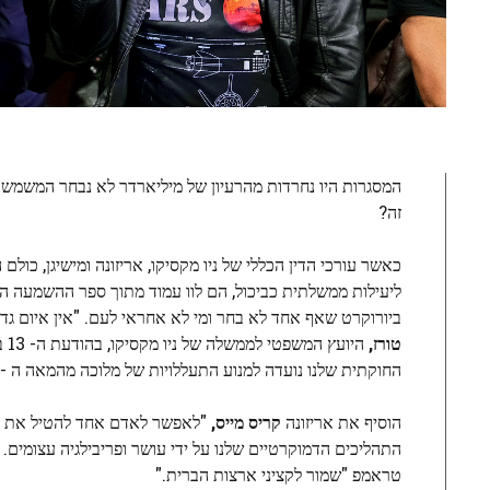
המסגרות היו נחרדות מהרעיון של מיליארדר לא נבחר המשמ
זה?
כאשר עורכי הדין הכללי של ניו מקסיקו, אריזונה ומישיגן, כול
ליעילות ממשלתית כביכול, הם לוו עמוד מתוך ספר ההשמעה ה
ביורוקרט שאף אחד לא בחר ומי לא אחראי לעם. "אין איום גדו
טורז,
הי
החוקתית שלנו נועדה למנוע התעללויות של מלוכה מהמאה ה -18, מכשירי הכוח הלא מסומנים מסוכנים לא פחות בידי ברון טק של המאה ה -21."
הוסיף את אריזונה
קריס מייס,
"לאפשר לאדם אחד להטיל את הח
התהליכים הדמוקרטיים שלנו על ידי עושר ופריבילגיה עצומים. 
טראמפ "שמור לקציני ארצות הברית."