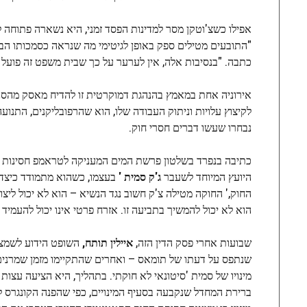
אפילו כשצ'וטקן מסר למדינות הפסד זמני, היא נשארה פתוחה
"התובעים מטילים ספק באופן לגיטימי מה שנראה כסמכותו הבלת
כתבה. "בנסיבות אלה, אין לערער על כך שבית משפט זה פועל ב
אירוניה אחת במאמץ בהנהגת דמוקרטית זו להדיח מאסק מהסנ
לקיצוץ עלויות וניתוק העבודה שלו, הוא שהרפובליקנים, התנו
נבחרו שעשו דברים חסרי חוק.
כתיבה בנפרד בשלטון פרשת המים המעניקה לטראמפ חסינות רחבה על מעשי
היועץ המיוחד לשעבר
ג'ק סמית '
בעצמו, כשהוא מתמודד כיצד ה
החוק,' החוקה מטילה צ'ק חשוב נגד הנשיא – הוא לא יכול לי
הוא לא יכול להמשיך בתביעה זו. אזרח פרטי אינו יכול להעמיד 
שבועות אחרי פסק הדין הזה,
איילין תותח,
השופט הידוע לשמצה
שנתפס על דעתו של תומאס – ואחרים שהתקיימו מזמן שמרנים
מינויו של סמית 'סיטונאי לא חוקתי. בתהליך, היא הציעה עצות
ברירת המחדל שנקבעה בסעיף המינויים, כפי שהפנה הקונגרס 