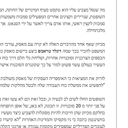
מה שנסל מצביע עליו הוא טקסט סעיף המינויים של החוקה, ה
השופטת, שגרירים וקצינים אחרים המפעילים סמכות משמעותית 
סמכות לקצין ראשי, אותו אדם צריך לאשר על ידי הסנאט. אך ל
מלכתחילה.
מכיוון שאף אחד מהדברים האלה לא קרה עם מאסק, עורכי הדין ה
המשפט להכיר בכך שמה
דונלד טראמפ
ביצע ביישום מאסק כר
הכספים הצרכנית וסוכנויות אחרות, ושליחת גלי הלם דרך כוח 
העשיר בעולם עשוי פשוט לגזור על כך שקונגרס הסוכנות אישר 
לזרוק את המציאות כי האימפריה העסקית של מאסק משולבת 
"להפשיט את ממשלת כוח העבודה שלה ולבטל מחלקות שלמות במ
על פני יותר מ 20 סוכנויות. זו תכונה, לא באג, ש
בחלקם מכיוון שהן חייבות להיות מסוגלות להצביע כיצד מעשיו 
בוושינגטון כתבה כי ניו מקסיקו והמדינות האחרות "לא קישרו
לעובדים הפדרליים שמפסידים מקומות עבודה או ארגוני הקלה 