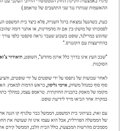
מינויו באמצעות חקיקת החוק הסטטוטורי החיובי העקבי עם הס
ההאשמות שנותרו נגד שני התושבים של טראמפ.)
כעת, כשהנעל נמצאת ברגל השנייה, פלא כיצד בית המשפט העלי
שהוגש במרילנד, שופט בשבוע שעבר נראה סקפטי כלפי עורך ד
בהתייעצות עם הקונגרס."
"שבב העץ אינו בדרך כלל ארגון מחדש", השופט,
תיאודור צ'ואנ
הסוכנות.
לאחר שבועות של נתפסו על ידי שופטים על ידי שופטים, והציע
סוף סוף כמנהל משחק,
איימי גליסון,
כראש הדמות למאמץ. האם ז
מקומו של מאסק בתכנית החוקתית. טראמפ עצמו, במהלך כתובתו
במקרה אחד הביאו מייד לידיעת שופט.
עם זאת, בעיתוני בית המשפט, הממשל כבר טלגרף קו הגנה אחר
של הממשלה הפדרלית, אבל הוא עצמו אינו זה שעושה את הח
מסמכים מהרשות המבצעת, כולל הבית הלבן, הממשל קידם את 