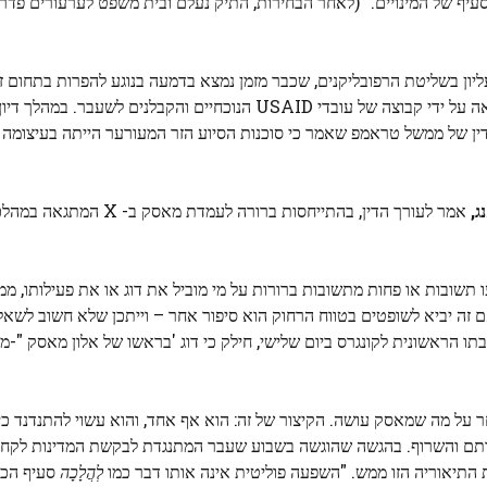
עיף של המינויים." (לאחר הבחירות, התיק נעלם ובית משפט לערעורים פדרל
ון בשליטת הרפובליקנים, שכבר מזמן נמצא בדמעה בנוגע להפרות בתחום זה,
לסמכותו של מושק-בין אם זה מהמדינות, או אתגר דומה שהובאה על ידי קבוצה של עובדי USAID הנוכחיים ו
ין של ממשל טראמפ שאמר כי סוכנות הסיוע הזר המעורער הייתה בעיצומה 
ג,
אמר לעורך הדין, בהתייחסות ברורה לעמדת מא
ו תשובות או פחות מתשובות ברורות על מי מוביל את דוג או את פעילותו, מ
ה יביא לשופטים בטווח הרחוק הוא סיפור אחר – וייתכן שלא חשוב לשאל
 הראשונית לקונגרס ביום שלישי, חילק כי דוג 'בראשו של אלון מאסק "-מ
 על מה שמאסק עושה. הקיצור של זה: הוא אף אחד, והוא עשוי להתנדנד כי
ותם והשרוף. בהגשה שהוגשה בשבוע שעבר המתנגדת לבקשת המדינות לקח
התיאוריה הזו ממש. "השפעה פוליטית אינה אותו דבר כמו
לְהֲלָכָה
סעיף הכוח