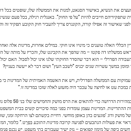
מעצים את הנשיא, באישור הסנאט, למנות את הממשלה שלו, שופטים בכל דר
שתפקידיהם חייבים להיות "על פי החוק". באנגלית רגילה, בכל פעם שנשיא
פני שאישור זה אפילו קורה, הקונגרס צריך להעביר חוק הקובע תפקיד זה והס
כללי האלה טוענים כי מינויו אינו חוקי. במילים אחרות, מדינות אלה ואחר
אש ממשלתו דה פקטו – מה שהפך את הקבינט שלו, והכריז על מותה של ה
העבודה הפדרלי – הוא דבר שהסדר החוקתי שלנו אינו יכול לסבול. האם יכול
ומומן במשך עשרות שנים יכניס "לשבב העץ" ושום דבר לא ייעשה בעניין?
עמוקות עם הממשלה הפדרלית, ויש את האשמה האמיתית של המדינות כי מ
כת עט או לחיצה על עכבר היה מזעזע לאלה שזכו במדינה זו."
השופטים החלו לשים לב לבעיה זו, ובכל זאת הם
ל אופן התפתחות ההתדיינות. המדינות עצמן עומדות בפני כמה סיכויים קשים בבית המשפ
של מושק ודוג 'פוגעים בהן באופן מוחשי. דחיית בקשתם לצו הרחקה זמני, ש
 כראוי את פעולות הנתבעים לפגיעה קרובה
מדינות התובע
בִּפְרָט." כלומר, המ
חשים כיפה של מימון קפואים – נזק ישיר שעבורם בתי משפט.
יש
נכנס פנימה