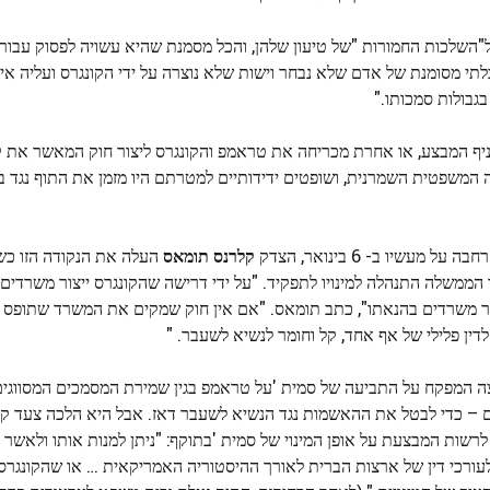
 ל"השלכות החמורות "של טיעון שלהן, והכל מסמנת שהיא עשויה לפסוק עבו
י מסומנת של אדם שלא נבחר וישות שלא נוצרה על ידי הקונגרס ועליה אין 
גבולות סמכותו."
יף המבצע, או אחרת מכריחה את טראמפ והקונגרס ליצור חוק המאשר את ק
עה המשפטית השמרנית, ושופטים ידידותיים למטרתם היו מזמן את התוף נגד 
ו ב- 6 בינואר, הצדק
קלרנס תומאס
העלה את הנקודה הזו כש
ממשלה התנהלה למינויו לתפקיד. "על ידי דרישה שהקונגרס ייצור משרדים פ
צור משרדים בהנאתו", כתב תומאס. "אם אין חוק שמקים את המשרד שתופס ה
לדין פלילי של אף אחד, קל וחומר לנשיא לשעבר. "
 המפקח על התביעה של סמית 'על טראמפ בגין שמירת המסמכים המסווגים 
 – כדי לבטל את ההאשמות נגד הנשיא לשעבר דאז. אבל היא הלכה צעד קד
 לרשות המבצעת על אופן המינוי של סמית 'בתוקף: "ניתן למנות אותו ולאשר
לעורכי דין של ארצות הברית לאורך ההיסטוריה האמריקאית … או שהקונגרס