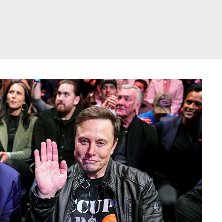
דלג
תוכן