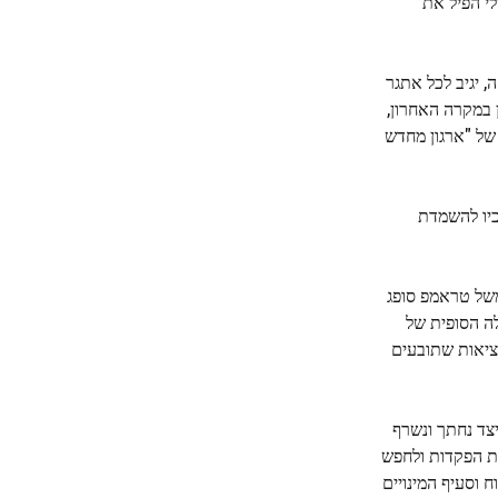
י הפיל את
 יגיב לכל אתגר
הקבלנים לשעבר. במהלך דיון במקרה האחרון,
של "ארגון מחדש
סק ב- X המתגאה במהלכיו להשמדת
משל טראמפ סופג
ה הסופית של
ציאות שתובעים
צד נחתך ונשרף
ת הפקדות ולחפש
 וסעיף המינויים