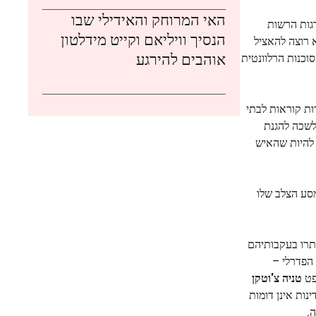
האי המרוחק והאידילי שבו
גות הרשות
הנסיך וויליאם וקייט מידלטון
 רוצה להאציל
אוהבים להירגע
וכנות הרלוונטית
ות קוראות לבתי
לשכה להגנת
 להיות שהאיש
סע הצלב שלו
 לא עשו זאת במהירות הדרושה כדי להתאים את הרס מושק והחמישים שלו בני 50 פלוס נותרו בעקבותיהם
ט הפדרלי –
ופט
טניה צ'וטקן
דינות אינן דומות
.