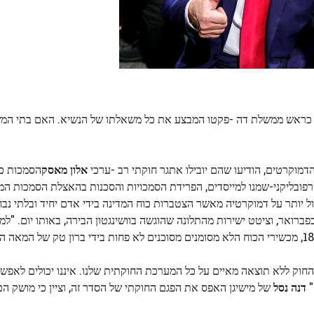
ש כראש ממשלת דה -פקטו המבצע את כל משאלתו של הנשיא. האם בתי המ
ם הדמוקרטים, הודיעו שהם יובילו אתגר חוקתי רב -ערכי
אלון מאסק
הסמכות כ
רפובליקני-שמנו למייסדים, הפרידת הסמכויות והסכנות בהאצלת הסמכות המ
ל יותר על דמוקרטיה מאשר הצטברות כוח המדינה בידי אדם יחיד ובלתי נב
ועץ המשפטי לממשלה של ניו מקסיקו, בהודעת ה- 13 בפברואר, וציטט ישירות מהתלונה שהוגשה בוושינגטון הבירה, באות
וק ללא תוצאה מאיים על כל המערכת החוקתית שלנו. איננו יכולים לאפש
"
דנה נסל
של מישיגן האפס את הפגם החוקתי של הסדר זה, וציין כי מושק הכ