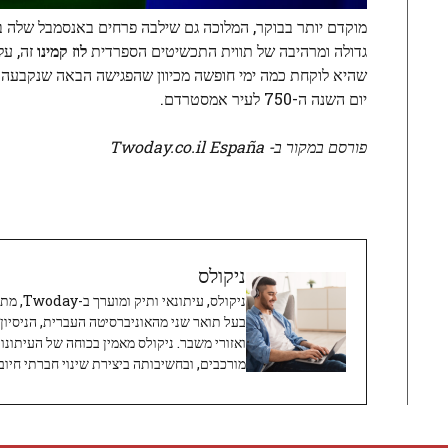
מוקדם יותר בבוקר, המלוכה גם שילבה פרחים באנסמבל שלה 
גדולה ומרהיבה של תווית התכשיטים הספרדית
לוז קמינו
זה, על
יום השנה ה-750 לעיר אמסטרדם.
פורסם במקור ב- Twoday.co.il España
ניקולס
ניקולס, 
בעל תואר שני מהאוניברסיטה העברית, הניסיון
ואזורי משבר. ניקולס מאמין בכוחה של העיתונו
מורכבים, ובחשיבותה ביצירת שינוי חברתי חיובי