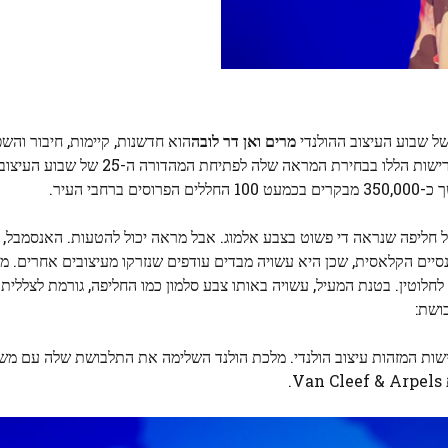
של שבוע העיצוב ההולנדי
מרים ואן דר לובה
הוא חדשנות, קיימות, חיבור והש
נראה שהיא לקחה בחשבון כמה מהדרישות הללו בבחירת המראה 
 חליפה שנראה די פשוט בצבע אלמוג. אבל מראה יכול להטעות. האנסמבל, 
יים הקלאסית, שכן היא עשויה מבדים עודפים שנזרקו מעיצובים אחרים. מע
טין. בטנת המעיל, עשויה באותו צבע סלמון כמו החליפה, גורמת לצללית 
ושת:
ידי Máxima מילאה רבות מהדרישות המזהות עיצוב הולנדי. מלכת הולנד השלימה את התלבושת שלה ע
.