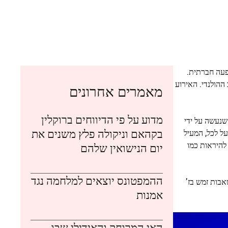
פעה חברתית.
שלה לפתיחת המהדורה ה-25 של שבוע העיצוב ההולנדי. האירוע
מאמרים אחרונים
מדוע על פי הדיווחים ברוקלין
שנעשה על ידי
בקהאם וניקולה פלץ משנים את
ל לכל, המעיל
להיראות כמו
יום הנישואין שלהם
ההמפטונס יוצאים למלחמה נגד
ם משאבות זמש בז'
אמנות
האי המרוחק והאידילי שבו