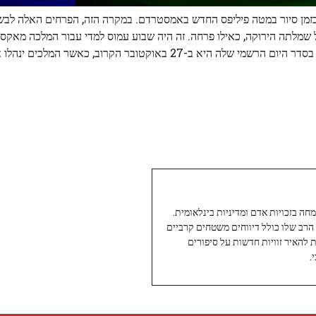
בזמן סיור במטה פיליפס החדש באמסטרדם. במקרה הזה, הפרחים האלה לבשו
 שמלתה הירוקה, כאילו פרחה. זה היה שבוע עמוס למדי עבור המלכה מאקס
שהיא לוקחת כמה ימי חופשה מכיוון שהפגישה הבאה שנקבעה בסדר היום הרשמי שלה היא ב-27 באוקטובר הקר
עיתונאי ותיק ומוערך ב-Twoday, מתמחה בזכויות אדם ומדיניות בינלאומית.
 הרב שלו כולל דיווחים משטחים קרביים
ת להאיר זוויות חדשות על סיפורים
.