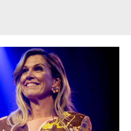
דלג
תוכן