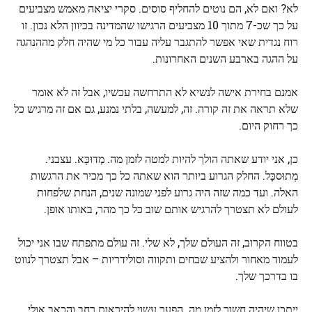
לא? ואם לא, הם נוטים להחליף סוסים. סקרי יציאה מאמש מצביעים
על כך שכ-7 מתוך 10 מצביעים הרגישו שהמדינה בכיוון הלא נכון. זו
רוח נגדית שאי אפשר להתגבר עליה עבור כל מי שהיה חלק מההנהגה
על ההגה בארבע השנים האחרונות.
אמנם בחירת אישה לנשיא לא התרחשה עכשיו, אבל זה לא אומר
שלא תראה את זה קורה. זה, למעשה, בלתי נמנע, גם אם זה מרגיש כל
כך רחוק היום.
כן, אני יודע שאתה הולך להיות למטה לזמן מה. מְדוּכָּא. עצבני.
מְתוּסכָּל. החלק הגרוע ביותר הוא שאתה כל כך מכיר את הרגשות
האלה. ועד כמה שזה היה גרוע לפני שמונה שנים, הנחת שלפחות
לעולם לא תצטרך להרגיש אותם שוב כל כך מהר, באותו אופן.
בטווח הקרוב, זה העולם שלך, לא שלי. זה עולם מתפתח שבו אני יכול
לעמוד מאחור ולהציע שבחים ותקווה וסולידריות – אבל תצטרך לנווט
בו בדרכך שלך.
ייתכן שיהיה חשוך לזמן מה. הפער עשוי להיראות רחב והכאב אולי