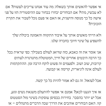
אי אפשר להאשים אותך בשאלה: מה עוד אנחנו צריכים לעשות? אם
לא עכשיו, מתי? אם הבוחרים יבחרו בבחור עם ההיסטוריה הזו על פני
אישה כל כך מנוסה והישגית, אז האם אי פעם נוכל לשבור את תקרת
הזכוכית?
ולא הייתי מאשים אותך על איבוד התקווה והאמונה ביכולת שלך
להשפיע על שינוי חיובי בחברה שלנו.
אני אומר את זה כאבא, כזה שדואג לעולם בשבילך: כפי שראית בכל
כך הרבה היבטים אחרים של חייך, המטוטלת מתנדנדת לעתים
קרובות, שוב ושוב. ולפעמים זה פשוט לוקח הרבה זמן. ההתקדמות
לעולם אינה ליניארית, קדימה או קבועה.
אבל לעזאזל. זה גם לא אמור להיות כל כך קשה.
אז איך הגענו לכאן? אמנם אי אפשר להתעלם משנאת נשים וגזע,
אבל יש יותר בהסבר. בחירות בבסיסן עוסקות בשינוי מול הסטטוס
קוו. האם הבוחרים אוהבים את הדרך שבה הדברים מתנהלים – או