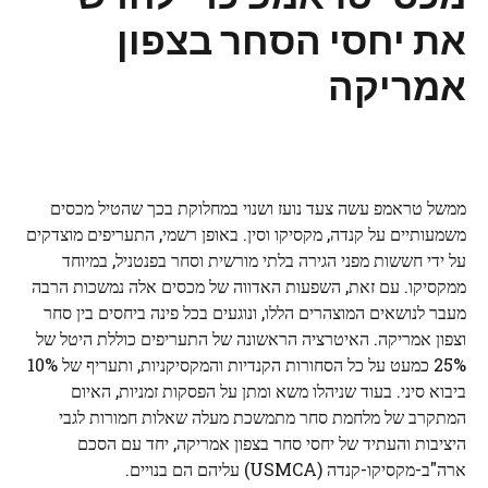
את יחסי הסחר בצפון
אמריקה
ממשל טראמפ עשה צעד נועז ושנוי במחלוקת בכך שהטיל מכסים
משמעותיים על קנדה, מקסיקו וסין. באופן רשמי, התעריפים מוצדקים
על ידי חששות מפני הגירה בלתי מורשית וסחר בפנטניל, במיוחד
ממקסיקו. עם זאת, השפעות האדווה של מכסים אלה נמשכות הרבה
מעבר לנושאים המוצהרים הללו, ונוגעים בכל פינה ביחסים בין סחר
וצפון אמריקה. האיטרציה הראשונה של התעריפים כוללת היטל של
25% כמעט על כל הסחורות הקנדיות והמקסיקניות, ותעריף של 10%
ביבוא סיני. בעוד שניהלו משא ומתן על הפסקות זמניות, האיום
המתקרב של מלחמת סחר מתמשכת מעלה שאלות חמורות לגבי
היציבות והעתיד של יחסי סחר בצפון אמריקה, יחד עם הסכם
ארה"ב-מקסיקו-קנדה (USMCA) עליהם הם בנויים.