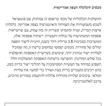
מכסים והכלכלה הצפון אמריקאית
ההשלכות הכלכליות של מכסי טראמפ הן עמוקות, עם פוטנציאל
לשבש משמעותית את הצמיחה והאינטגרציה בצפון אמריקה. כלכלות
ארצות הברית, קנדה ומקסיקו קשורות זה בזה עמוק, עם שרשראות
אספקה ​​המשתרעות על גבולות ותעשיות. רשתות אספקה ​​אלה,
המוערכות בסביבות 1.8 טריליון דולר בשנה, חיוניות לייצור והפצה
יעילים של סחורות. מכסים ישמשו כמחסום ברשת זו, מה שמוביל
לעלויות ייצור גבוהות יותר, שיבושים בשרשרת האספקה ​​ואינפלציה
בכל שלוש המדינות. ההפרעה ברשתות האספקה ​​המשולבות הללו
תשפיע במיוחד על תעשיות המסתמכות על תהליכי ייצור בדיוק בזמן,
בהם רכיבים מועברים בדיוק בעת הצורך כדי למזער את עלויות
המלאי. עיכובים ועלויות מוגדלות עלולות להתעסק במגזרים מרובים,
מרכב לאלקטרוניקה.