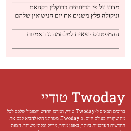
מדוע על פי הדיווחים ברוקלין בקהאם
וניקולה פלץ משנים את יום הנישואין שלהם
ההמפטונס יוצאים למלחמה נגד אמנות
Twoday טודיי
ברוכים הבאים ל-Twoday טודיי, המרכז החדש והמוביל שלכם לכל
מה שקורה בעולם היום. ב Twoday, מטרתנו היא להביא לכם את
החדשות העדכניות ביותר, באופן מהיר, מדויק ובלתי משוחד. הצוות