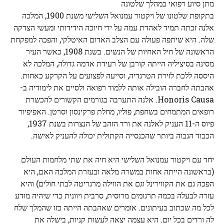
מתן סיוע רפואי במהלך שלטונה
בתקופת שלטונו של ויקטור עמנואל השלישי משנת 1900, המלכה
אלנה זכתה תמיד לאהדת עמה על ידי חיוכה הידידותי ומעשי הצדקה
שלה. היא שיתפה פעולה עם הצלב האדום האיטלקי, והפכה למפקחת
הראשונה של חיל האחיות של הנשים. בשנת 1908, כאשר העיר
מסינה בסיציליה הייתה קורבן של רעידת אדמה גדולה, המלכה לא
היססה ללכת לזירת הטרגדיה, וסייעה לפצועים על הקרקע כאחות.
אהבתה לחברה הובילה אותה ללמוד רפואה ולסיים את לימודיה ב-
Honoris Causa. אלנה התערבה בגורמים הקשורים להכשרת
רופאים המתמחים בשחפת, פוליו, מחלת פרקינסון וסרטן. האפיפיור
פיוס ה-11 העניק לאלנה את ורד הזהב של הנצרות בשנת 1937,
הכבוד הגבוה ביותר שהכנסייה הקתולית יכולה להעניק לאישה.
יחד עם ויקטור עמנואל השלישי היא חיה את שתי מלחמות העולם
(בראשונה הייתה אחות במשרה מלאה ובעזרת המלכה האם, היא
הפכה גם את הקווירינל וגם את הווילה מרגריטה לבתי חולים) והיא
עזרה לבעלה בכמה תרגומים מרוסית, סרבית ויוונית כדי שיהיה מודע
לכל מה שכתוב בעיתונים. אומרים שאהבתה הייתה כזו שהמלך שלח
לה ורדים בכל יום. היא עצמה יצאה לעשות קניות, בישלה את