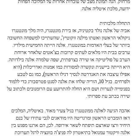
מרחוק. הנה תמונת מצב של עובדות אחרות על המלוכה הפחות
ידועה, מלכת איטליה אלנה.
התחלה מלכותית
אביה של אלנה נולד בקטיניה, אז בירת מונטנגרו, היה מלך מונטנגרו
ניקולאי הראשון ואשתו מילנה ווקוטיץ', שהשתייכו למשפחה החשובה
ביותר של בעלי האדמות במונטנגרו. אלנה הייתה החמישית מילדיו.
ערבים בבית היו מלאים לעתים קרובות בצ'אטים שלאחר ארוחת
הערב על פוליטיקה או שירה בצרפתית, שפה שלמדה אלנה בילדותה.
היא הייתה ביישנית ונקשרה למסורות כמו אמנות ואדריכלות (היא
אפילו עיצבה את האנדרטה לנסיך דנילו הראשון), כמו גם לטבע
ולפרחים. בגיל 10, הוריה שלחו את אלנה לסנט פטרסבורג כדי ללמוד
בפנימייה לנערות ושם היא החלה להתרועע עם הרומנובים ולכתוב על
שירה בכתב עת ספרותי.
אהבה הגיעה לאלנה ממונטנגרו בגיל צעיר מאוד. באיטליה, המלכים
דאז הומברט הראשון ומרגריטה היו מודאגים לגבי עתידו של בנם
היחיד ורצו שארצם תיפתח לשאר אירופה. לכן, הם ארגנו מפגש בין
אלנה וויקטור עמנואל בתיאטרון לה פניצ'ה בוונציה לרגל תערוכת