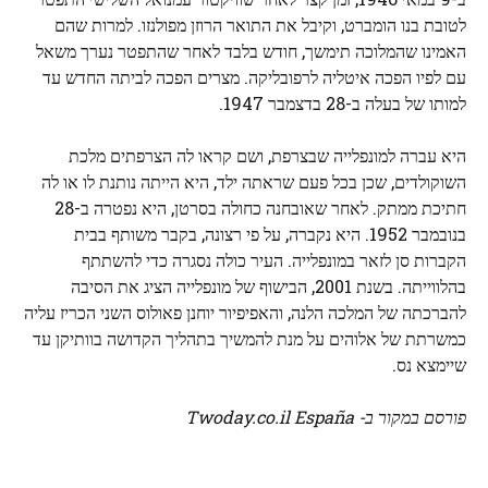
לטובת בנו הומברט, וקיבל את התואר הרוזן מפולנזו. למרות שהם
האמינו שהמלוכה תימשך, חודש בלבד לאחר שהתפטר נערך משאל
עם לפיו הפכה איטליה לרפובליקה. מצרים הפכה לביתה החדש עד
למותו של בעלה ב-28 בדצמבר 1947.
היא עברה למונפלייה שבצרפת, ושם קראו לה הצרפתים מלכת
השוקולדים, שכן בכל פעם שראתה ילד, היא הייתה נותנת לו או לה
חתיכת ממתק. לאחר שאובחנה כחולה בסרטן, היא נפטרה ב-28
בנובמבר 1952. היא נקברה, על פי רצונה, בקבר משותף בבית
הקברות סן לזאר במונפלייה. העיר כולה נסגרה כדי להשתתף
בהלווייתה. בשנת 2001, הבישוף של מונפלייה הציג את הסיבה
להברכתה של המלכה הלנה, והאפיפיור יוחנן פאולוס השני הכריז עליה
כמשרתת של אלוהים על מנת להמשיך בתהליך הקדושה בוותיקן עד
שיימצא נס.
פורסם במקור ב- Twoday.co.il España