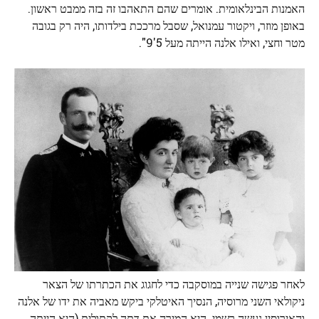
האמנות הבינלאומית. אומרים שהם התאהבו זה בזה ממבט ראשון.
באופן מוזר, ויקטור עמנואל, שסבל מרככת בילדותו, היה רק ​​בגובה
מטר וחצי, ואילו אלנה הייתה מעל 5'9".
לאחר פגישה שנייה במוסקבה כדי לחגוג את הכתרתו של הצאר
ניקולאי השני מרוסיה, הנסיך האיטלקי ביקש מאביה את ידו של אלנה
והאירוסין נעשה רשמי. היא המירה את דתה לקתולית (היא הייתה