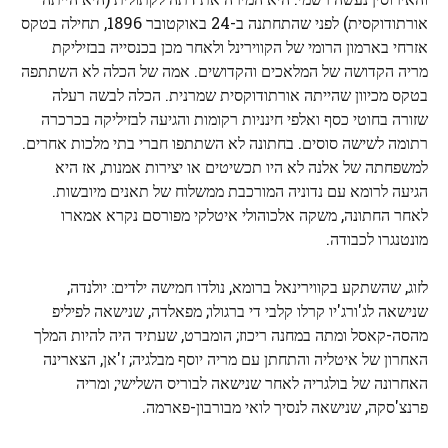
אורתודוקסית) לפני שהתחתנה ב-24 באוקטובר 1896, תחילה בטקס
אזרחי בארמון הרומי של הקווירינל ולאחר מכן בכנסייה בבזיליקת
מריה הקדושה של המלאכים והקדושים. אמה של הכלה לא השתתפה
בטקס מכיוון שהייתה אורתודוקסית שמרנית. הכלה לבשה רעלה
שזורה בחוטי כסף ואלפי חינניות רקומות והגיעה לבזיליקה בכרכרה
רתומה לשישה סוסים. בחתונה לא השתתפו חברי בתי מלכות אחרים.
למשפחתה של אלנה לא היו תכשיטים או יצירות אמנות, אז היא
הגיעה לרומא עם נדוניה המורכבת ממשלוח של תאנים מיובשות.
לאחר החתונה, משקה אלכוהולי איטלקי מפורסם נקרא אמארו
מונטנגרו לכבודה.
לזוג, שהשתקע בקווירינאל ברומא, נולדו חמישה ילדים: יולנדה,
שנישאה לג'ורג'יו קרלו קלבי די ברגולו; מפאלדה, שנישאה לפיליפ
מהסה-קאסל ומתה במחנה ריכוז; הומברט, שעתיד היה להיות המלך
האחרון של איטליה והתחתן עם מריה יוסף מבלגיה; ז'אן, הצארינה
האחרונה של בולגריה לאחר שנישאה לבוריס השלישי; ומריה
פרנצ'סקה, שנישאה לנסיך לואי מבורבון-פארמה.