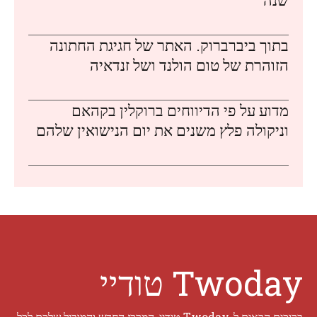
בתוך ביברברוק. האתר של חגיגת החתונה
הזוהרת של טום הולנד ושל זנדאיה
מדוע על פי הדיווחים ברוקלין בקהאם
וניקולה פלץ משנים את יום הנישואין שלהם
Twoday טודיי
ברוכים הבאים ל-Twoday טודיי, המרכז החדש והמוביל שלכם לכל