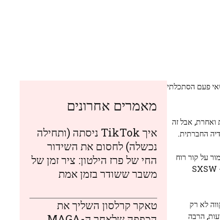
שאי פעם הסתכלתי
מאמרים אחרונים
 ואחרת, אבל זה
איך TikTok ניסתה (ותחילה
יה החברתית.
נכשלה) לחסום את השידור
ר על קור רוח
החי של פרז הילטון: ציר זמן של
ו הפרק פורסם ביום שישי, והוקלט בעבר בשידור חי ב- SXSW
משבר ששודר בזמן אמת
טאקר קרלסון השליך את
ווה לא רק
עות, הרבה
הכפפה שלאחר ה-MAGA.