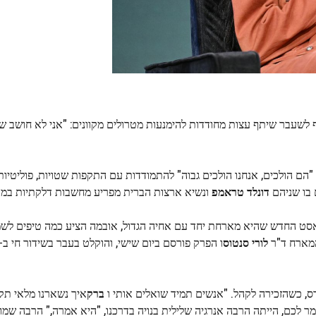
לשעבר שיתף עצות מחודדות להימנעות מטרולים מקוונים: "אני לא חושב 
"הם הולכים, אנחנו הולכים גבוה" להתמודדות עם התקפות שטויות, פוליטיות
 בו שניהם
דונלד טראמפ
ונשיא ארצות הברית מפריע מחשבות דלקתיות במד
סט החדש שהיא מארחת יחד עם אחיה הגדול, אובמה הציע כמה טיפים לשמו
ארח ד"ר
לורי סנטוס
ס, כשהזכירה לקהל. "אנשים תמיד שואלים אותי ו
ברק
איך נשארנו מלאי תק
ומר לכם, הייתה הרבה אנרגיה שלילית בנויה בדרכנו, "היא אמרה," הרבה שמו