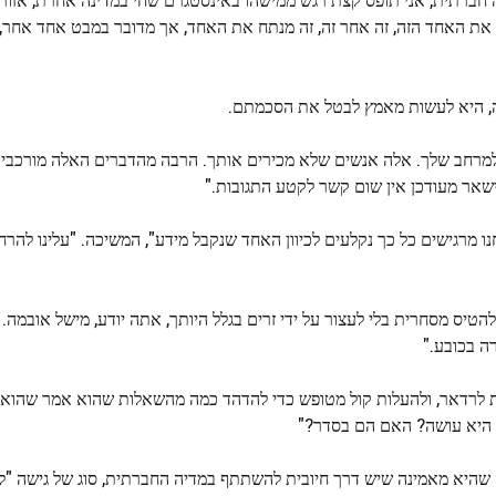
יש את האחד הזה, זה אחר זה, זה מנתח את האחד, אך מדובר במבט אחד אחר
ה, היא לעשות מאמץ לבטל את הסכמתם.
ס למרחב שלך. אלה אנשים שלא מכירים אותך. הרבה מהדברים האלה מורכבים
שאר מעודכן אין שום קשר לקטע התגובות."
ו מרגישים כל כך נקלעים לכיוון האחד שנקבל מידע", המשיכה. "עלינו להרח
יס מסחרית בלי לעצור על ידי זרים בגלל היותך, אתה יודע, מישל אובמה. "
ה בכובע."
חת לרדאר, ולהעלות קול מטופש כדי להדהד כמה מהשאלות שהוא אמר שהוא נ
ך היא עושה? האם הם בסדר?"
שהיא מאמינה שיש דרך חיובית להשתתף במדיה החברתית, סוג של גישה "להי