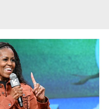
דלג
תוכן