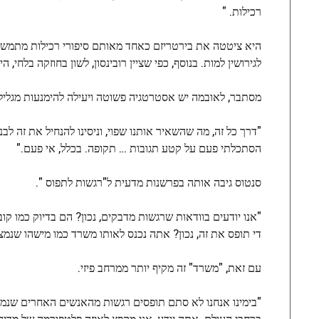
רכילות. "
היא ציטטה את בירטריזם כאחד מאותם סיפורי רכילות מתמשכ
לגירושין למות. בנוסף, כפי שציין רובינסון, לשון בחוזקה בלחי
מסתבר, לאובמה יש אסטרטגיה פשוטה ויעילה להימנעות מגליל
"דרך כל זה, מה שהשאיר אותנו שפוי, וניסינו להנחיל את זה ל
הסתכלתי פעם על קטע תגובות … תקופה. בכלל, אי פעם."
סנטוס גיבה אותה בפרשנות מדעית ל"רגשות לתפוס ".
"אנו יודעים בוודאות שרגשות מדבקים, נכון? הם בדיוק כמו ק
די תופס את זה, נכון? אתה נכנס לאותו משרד כמו מישהו שנמצ
עם זאת, "משרד" זה מקיף יותר ממרחב פיזי.
"בימינו אנחנו לא סתם תופסים רגשות מהאנשים האחרים שנמצא
ברחבי העולם. אתה יודע, אני מקפץ לאיזה פלטפורמה של מדיה