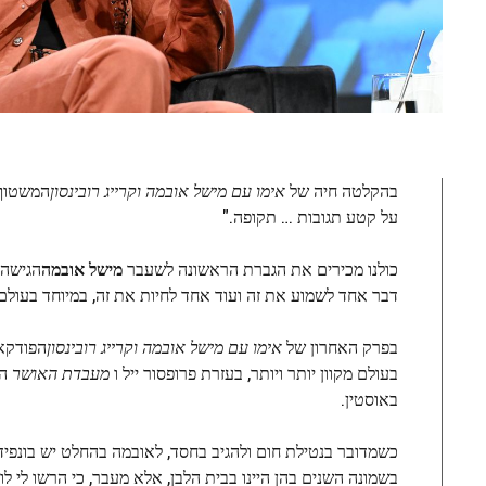
בהקלטה חיה של
אימו עם מישל אובמה וקרייג רובינסון
המשטוף 
על קטע תגובות … תקופה."
כולנו מכירים את הגברת הראשונה לשעבר
מישל אובמה
הגישה 
דבר אחד לשמוע את זה ועוד אחד לחיות את זה, במיוחד בעולם
בפרק האחרון של
אימו עם מישל אובמה וקרייג רובינסון
הפודקא
בעולם מקוון יותר ויותר, בעזרת פרופסור ייל ו
מעבדת האושר
המ
באוסטין.
כשמדובר בנטילת חום ולהגיב בחסד, לאובמה בהחלט יש בונפיד
בשמונה השנים בהן היינו בבית הלבן, אלא מעבר, כי הרשו לי ל