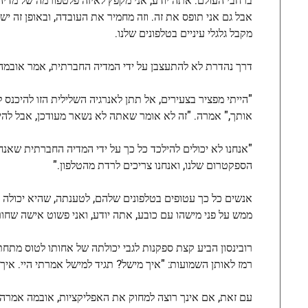
אבל גם אני תופס את זה. וזה מחמיר את העובדה, ובאופן זה 
מקבל גלגלי עיניים בטלפונים שלנו.
דרך נהדרת לא להתעצבן על ידי המדיה החברתית, אמר אובמ
"הייתי מפציר בצעירים, אל תתן לאנרגיה השלילית הזו להיכנ
אותך," אמרה. "זה לא אומר שאתה לא נשאר מעודכן, אבל להי
"אנחנו לא יכולים להילכד כל כך על ידי המדיה החברתית שאנחנ
הספקטרום שלנו, ואנחנו צריכים לרדת מהטלפון."
אנשים כל כך עטופים בטלפונים שלהם, לטענתה, שהיא יכולה להט
ממש על פני מישהו עם כובע, אתה יודע, ואני פשוט אישה שחור
רובינסון הביע קצת ספקנות לגבי יכולתה של אחותו לטוס מת
רמז לאותן השמועות: "איך מישל? תגיד למישל אמרתי היי. אי
עם זאת, אם אינך רוצה למחוק את האפליקציות, אובמה אמרה 