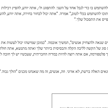
להשתמש בו כדי לנבל אחד על השני. להתפוגג ול-, אתה יודע, להפיץ רכילות ול
תוכו להשתמש בכלי לטוב," אמרה. "אתה יכול לבחור בחירה, אתה יודע, לה
ייס את התסכול שלך."
ם שנאה ולהצחיק אנשים", המשיך אובמה. "כמובן שמישהו יכול לעשות את זה.
אתה סוג של הקשה לליבה הקלה והבסיסית ביותר שלך ואתה מתנשא, אתה חול
לך פלטפורמה, אם אתה רוצה להיות במדיה החברתית, שעכשיו יש לך חובה ל
 האלה ברשת, לא אדוני. וזה, אנשים, זה מה שאנחנו מכנים "הולך גבוה."