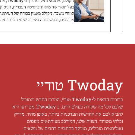
ניקולס, 
בעל תואר שני מהאוניברסיטה העברית, הניסיון
ואזורי משבר. ניקולס מאמין בכוחה של העיתונו
מורכבים, ובחשיבותה ביצירת שינוי חברתי חיובי
Twoday טודיי
ברוכים הבאים ל-Twoday טודיי, המרכז החדש והמוביל
שלכם לכל מה שקורה בעולם היום. ב Twoday, מטרתנו היא
להביא לכם את החדשות העדכניות ביותר, באופן מהיר, מדויק
ובלתי משוחד. הצוות שלנו, המורכב מעיתונאים מנוסים
ואנליסטים מובילים, ממוקד בתחומים רחבים של נושאים