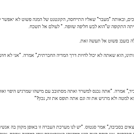
ים, ובאותה "מעבר" שאליו התייחסה, הקונטנט של המגה פשוט לא יאפשר 
, הייתה התקופה ש"הוא לבש חליפה שזופה. " לעולם אל תשכח.
ה בזעם: פשוט אל תעשה זאת.
בנותינו, הוא שאתה לא יכול לחיות דרך המדיה החברתית," אמרה. "אני לא חו
וביד," אמרה. "אתה נכנס למשרד ואתה מסתובב עם מישהו שמרגיש היפוי ואופ
א למטה ולא מרגיש את זה וגם אתה תופס את זה, נכון?"
ים בסביבה," אמר סנטוס. "יש לנו מערכת העברה זו באופן מקוון בה אנשי
 חברתית, אני תופס קצת רגש ממישהו באינסטגרם שחי במדינה אחרת, אזור ז