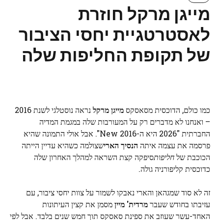
מייגן מרקל חוזרת
לאסטרטגיית יחסי הציבור
של תקופת החליפות שלה
כמו כולם, הדוכסית מסאסקס
מייגן מרקל
נראה נוסטלגי לשנת 2016
– ואנחנו לא מדברים רק על המעורבות שלה במגמת המדיה
החברתית "2026 היא ה-New 2016". אבל אולי התמונה שהיא
פרסמה את עצמה איתה
הנסיך הארי
שצולמה כשהיא עדיין הייתה
הכוכבת של
חליפות
סיפקה קצת השראה למהלך האחרון שלה
כדוכסית קליפורניה גולה.
זה לא סוד שמגהאן והארי נאבקו לשמור על צוות יחסי ציבור, עם
עזיבתו בחודש שעבר
מרדית' מיין
מסמן את קצין העיתונות
האחד-עשר שעוזב את ספינת סאסקס תוך חמש שנים בלבד. אבל לפי