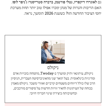
גם
לאונרדו דיקפריו
,
נטלי פורטמן
,
ברברה סטרייסנד
ו
ג'ניפר לופז
.
האם הריבות והנרות של מגהן ימכרו אפילו טוב יותר תחת מערכת
יחסי הציבור החדשה הזו? כששנת 2026 תימשך, נראה.
ניקולס
ניקולס, עיתונאי ותיק ומוערך ב-Twoday, מתמחה בזכויות אדם
ומדיניות בינלאומית. בעל תואר שני מהאוניברסיטה העברית, הניסיון
הרב שלו כולל דיווחים משטחים קרביים ואזורי משבר. ניקולס מאמין
בכוחה של העיתונות להאיר זוויות חדשות על סיפורים מורכבים,
ובחשיבותה ביצירת שינוי חברתי חיובי.