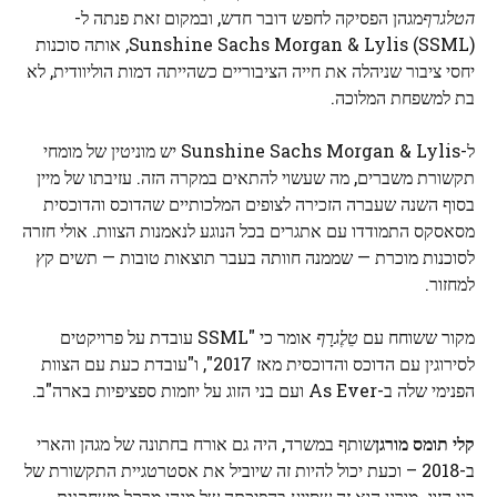
הטלגרף
מגהן הפסיקה לחפש דובר חדש, ובמקום זאת פנתה ל-
Sunshine Sachs Morgan & Lylis (SSML), אותה סוכנות
יחסי ציבור שניהלה את חייה הציבוריים כשהייתה דמות הוליוודית, לא
בת למשפחת המלוכה.
ל-Sunshine Sachs Morgan & Lylis יש מוניטין של מומחי
תקשורת משברים, מה שעשוי להתאים במקרה הזה. עזיבתו של מיין
בסוף השנה שעברה הזכירה לצופים המלכותיים שהדוכס והדוכסית
מסאסקס התמודדו עם אתגרים בכל הנוגע לנאמנות הצוות. אולי חזרה
לסוכנות מוכרת — שממנה חוותה בעבר תוצאות טובות — תשים קץ
למחזור.
מקור ששוחח עם
טֵלֶגרָף
אומר כי "SSML עובדת על פרויקטים
לסירוגין עם הדוכס והדוכסית מאז 2017", ו"עובדת כעת עם הצוות
הפנימי שלה ב-As Ever ועם בני הזוג על יוזמות ספציפיות בארה"ב.
קלי תומס מורגן
שותף במשרד, היה גם אורח בחתונה של מגהן והארי
ב-2018 – וכעת יכול להיות זה שיוביל את אסטרטגיית התקשורת של
בני הזוג. מורגן הוא זה שסייע בהפיכתה של מגהן מרקל משחקנית