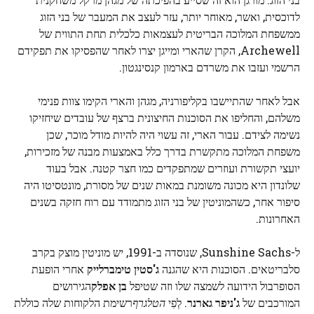
לדוכסית, ואשר, מאוחר יותר, עזר לעצב את המעבר של בני הזוג
ממשפחת המלוכה הבריטית לעצמאות כלכלית תחת התווית של
Archewell, הקרן שהארי ומייגן יצרו לאחר שהפסיקו את תפקידם
הרשמי ועזבו את משרדם בארמון קנסינגטון.
אבל לאחר שהתיישבו בקליפורניה, מגהן והארי הקימו צוות פנימי
משלהם, והחליפו את הסוכנות החיצונית ברצף של עובדים שיחזיקו
נשימה לצידם. עבור הארי, זה עשוי היה להיות מודל מוכר, שכן
משפחת המלוכה מתקשרת בדרך כלל באמצעות מבנה של מזכירות,
יועצי תקשורת ועוזרים שמתפקדים כמו חצר קטנה. אבל בעוד
שלונדון היא מכונה משומנת במאות שנים של מסורת, מונטסיטו היה
סיפור אחר, כשהמוניטין של בני הזוג מתמודד עם רוח חזקה בשנים
האחרונות.
ל-Sunshine Sachs, שנוסדה ב-1991, יש מוניטין מוצק בקרב
סלבריטאים. הסוכנות היא שהגנה
ג'סטין טימברלייק
אחרי הופעת
הסופרבול הידועה לשמצה שלו וזה שטיפל
בן אפלק
הגירושים
המורכבים של
ג'ניפר גארנר
. לְפִי
הטלגרף
רשימת הלקוחות שלה כוללת