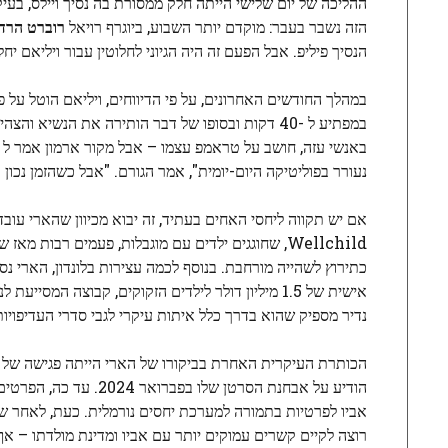
ההליכה של יום שלישי הייתה חלק ממסורת בה נסיך ויילס, בעי
הזה נשבר בעבר: מוקדם יותר השבוע, ביוגרף רויאל
רוברט הרד
הנסיך פיליפ. אבל הפעם זה היה הגיוני לחלוטין עבור ויליאם יח
במהלך החודשים האחרונים, על פי הדיווחים, ויליאם הוטל ע
במפתיע ל -40 דקות ובסופו של דבר הותירה את הנשי
באנשי עזה, חושב על טראמפ עצמו – אבל מקור ארמון אמר ל
נעורר בפוליטיקה היום-יומית", אמר הגורם. "אבל כשהזמן נכו
אם יש תקווה ליחסי האחים בעתיד, זה יבוא מכיוון שהארי עובד
כתירוץ לשהייה מורחבת. בנוסף לכמה עצירות בלונדון, הארי 
אישית של 1.5 מיליון דולר לילדים הזקוקים, קבוצה
נדיר מספיק שהוא בדרך כלל איתות עיקרי לגבי סדרי העדיפוי
הודיע ​​על אבחנת הסרט
אביו לפרטיות בתמורה למערכת יחסים נורמלית. כעת, לאחר שנ
רוצה לקיים קשרים עמוקים יותר עם אביו ומדינת מולדתו – 