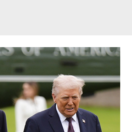
דלג
תוכן