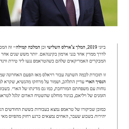
ביוני 2019,
המלך צ'ארלס השלישי
וכן
המלכה קמילה
– זה המכו
לדרך ממרין אחד בגני ארמון בקינגהאם. יותר משש שנים אחר כ
המבקרים האמריקאים שלהם כשהטראמפ נגעו ליד טירת ווינדזור
זו תזכורת לכמה השתנה עבור רויאלס מאז הפעם האחרונה ש
הנסיך הארי
עדיין התלהב, ושמור על מרחקו מהנשיא, שקרא למגה
נוחות עם משפחתם המורחבת, כמו גם מדינתו של הארי. בשבוע 
הזמנים של ויליאם, בניגוד מוחלט שהשטיח האדום יגלגל לטראמ
כמובן שביקורו של טראמפ נמצא בעבודות בששת החודשים האח
יהירות
בשבוע שעבר, האחים נמצאים כרגע רחוק מהפיוס מאי פ