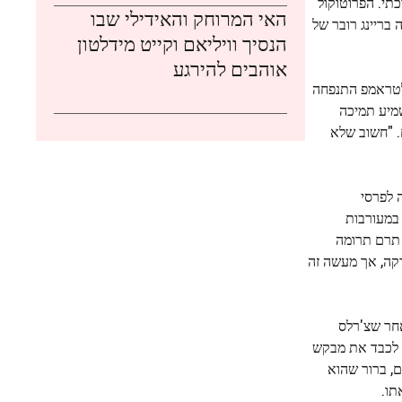
תי. הפרוטוקול
האי המרוחק והאידילי שבו
ם נסיעה בריינג רובר של
הנסיך וויליאם וקייט מידלטון
אוהבים להירגע
 לטראמפ התנפחה
השמיע תמיכה
. "חשוב שלא
 לפרסי
ה שהוא השתמש במעורבות
 תרם תרומה
בצדקה, אך מעשה זה
 ימים לאחר שצ'רלס
 מתכוון לכבד את מבקש
ם, ברור שהוא
תו.