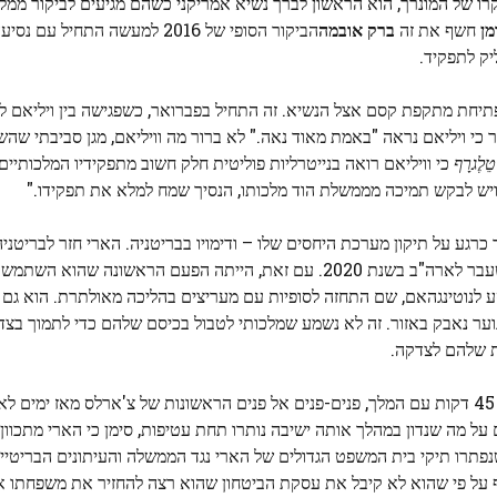
קרו של המונרך, הוא הראשון לברך נשיא אמריקני כשהם מגיעים לביקור ממלכ
מן
חשף את זה
ברק אובמה
הביקור הסופי של 2016 למעשה התחיל ע
ליק לתפקיד.
ל פתיחת מתקפת קסם אצל הנשיא. זה התחיל בפברואר, כשפגישה בין ויליאם
א והצהיר כי ויליאם נראה "באמת מאוד נאה." לא ברור מה וויליאם, מגן סביבתי ש
טֵלֶגרָף
כי וויליאם רואה בנייטרליות פוליטית חלק חשוב מתפקידיו המלכותיים
ן ויש לבקש תמיכה מממשלת הוד מלכותו, הנסיך שמח למלא את תפקידו."
 כרגע על תיקון מערכת היחסים שלו – ודימויו בבריטניה. הארי חזר לבריטניה
Wellchild, שחוגגים ילדים עם מוגבלות, פעמים רבות מאז שעבר לארה"ב בשנת 2020. עם זאת, הייתה הפעם הראשונ
נסע לנוטינגהאם, שם התחזה לסופיות עם מעריצים בהליכה מאולתרת. הוא גם
 המסייעת לנוער נאבק באזור. זה לא נשמע שמלכותי לטבול בכיסם שלהם כדי לתמוך 
ות שלהם לצדקה.
הכותרת העיקרית האחרת בביקורו של הארי הייתה פגישה של 45 דקות עם המלך, פנים-פנים אל פנים הראשונות של צ'ארלס מאז
ן שלו בפברואר 2024. עד כה, הפרטים על מה שנדון במהלך אותה ישיבה נותרו תחת עטיפות, סימן כי הארי
פתרו תיקי בית המשפט הגדולים של הארי נגד הממשלה והעיתונים הבריטיי
אף על פי שהוא לא קיבל את עסקת הביטחון שהוא רצה להחזיר את משפחתו א