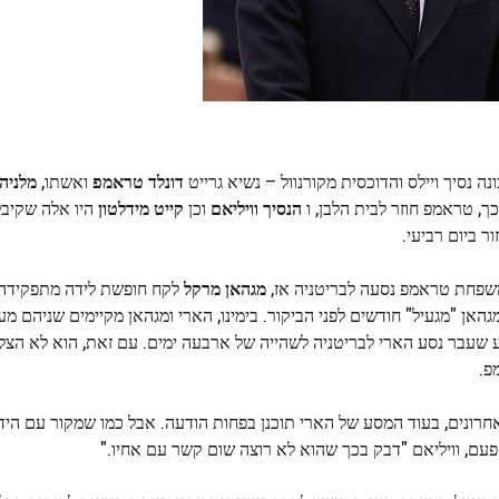
נה נסיך ויילס והדוכסית מקורנוול – נשיא גרייט
דונלד טראמפ
ואשתו,
מלניה,
ך, טראמפ חוזר לבית הלבן, ו
הנסיך וויליאם
וכן
קייט מידלטון
היו אלה שקיבל
 ביום רביעי.
משפחת טראמפ נסעה לבריטניה אז,
מגהאן מרקל
לקח חופשת לידה מתפקידה 
אן "מגעיל" חודשים לפני הביקור. בימינו, הארי ומגהאן מקיימים שניהם מ
שעבר נסע הארי לבריטניה לשהייה של ארבעה ימים. עם זאת, הוא לא הצלי
פ.
רונים, בעוד המסע של הארי תוכנן בפחות הודעה. אבל כמו שמקור עם הי
עם, וויליאם "דבק בכך שהוא לא רוצה שום קשר עם אחיו."