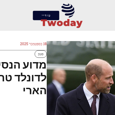
18 בספטמבר 2025
סגנון
מדוע הנסיך
לדונלד טר
הארי