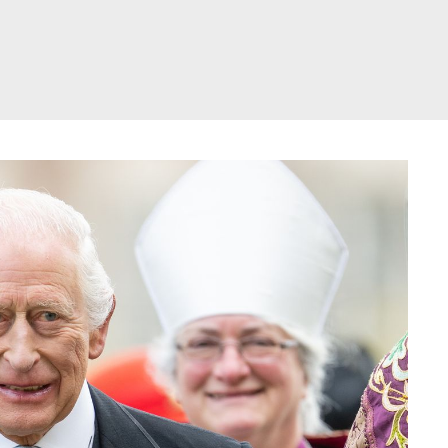
דלג
תוכן