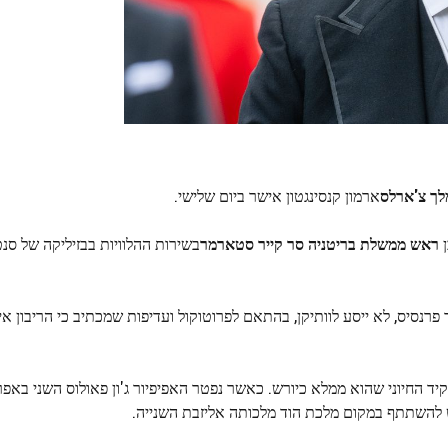
לך צ'ארלס
ארמון קנסינגטון אישר ביום שלישי.
ן
ראש ממשלת בריטניה סר קייר סטארמר
בשירות ההלוויות בבזיליקה של סנט
רנסיס, לא ייסע לוותיקן, בהתאם לפרוטוקול ועדיפות שמכתיב כי הריבון א
 להשתתף במקום מלכת הוד מלכותה אליזבת השנייה.