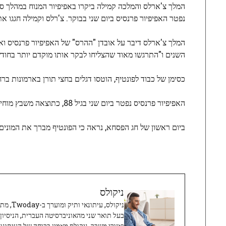
המלך צ'ארלס והמלכה קמילה ביקרו באפיפיור המנוח במהלך ס
נפטר האפיפיור פרנסיס ביום שני בבוקר. צ'רלס וקמילה חגגו את 20 שלה
המלך צ'ארלס דיבר על אובדן "ההרס" של האפיפיור פרנסיס ו
השנים ו"התרגשו מאוד שהצליחו לבקר אותו מוקדם יותר בחודש
כסימן של כבוד לפונטיף, הוטסו דגלים בחצי תורן בארמונות בר
האפיפיור פרנסיס נפטר ביום שני בגיל 88, כתוצאה משבץ מוחי. חודש קודם לכן, הוא אושפז במשך חמישה שבועות בזמן שטופל בדלקת ריאות כפולה.
ביום ראשון של חג הפסחא, נראה כי הפונטיף מברך את המונים 
ניקולס
ניקולס, 
בעל תואר שני מהאוניברסיטה העברית, הניסיון
ואזורי משבר. ניקולס מאמין בכוחה של העיתונו