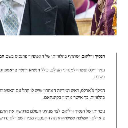
הנסיך וויליאם
ישתתף בהלווייתו של האפיפיור פרנסיס בשם
המ
נסיך ויילס יצטרף למנהיגי העולם, כולל
הנשיא דונלד טראמפ
וכ
בשבת.
המלך צ'ארלס, ראש המדינה האחרון שיש לו קהל עם האפיפיור פ
בהלוויות, כך אישר ארמון בקינגהאם.
צ'ארלס ו
המלכה קמילה
החתונה התעכבה מכיוון שצ'רלס נדרש