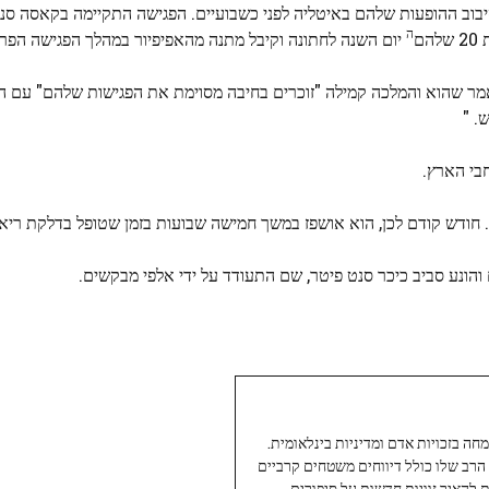
יבוב ההופעות שלהם באיטליה לפני כשבועיים. הפגישה התקיימה בקאסה סנ
ה
ם
יום השנה לחתונה וקיבל מתנה מהאפיפיור במהלך הפגישה הפר
אמר שהוא והמלכה קמילה "זוכרים בחיבה מסוימת את הפגישות שלהם" עם הא
. "
חבי הארץ.
והונע סביב כיכר סנט פיטר, שם התעודד על ידי אלפי מבקשים.
עיתונאי ותיק ומוערך ב-Twoday, מתמחה בזכויות אדם ומדיניות בינלאומית.
 הרב שלו כולל דיווחים משטחים קרביים
ת להאיר זוויות חדשות על סיפורים