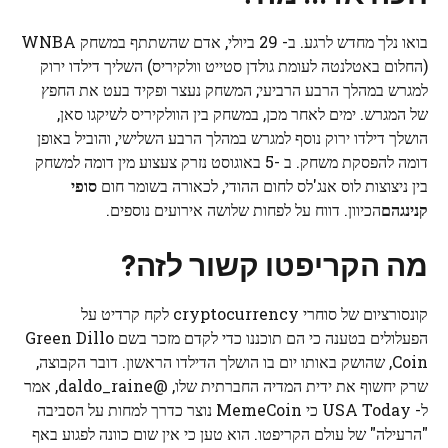
בואו נלך מחדש לרגע. ב- 29 ביולי, אדם שהשתתף במשחק WNBA
(החלום באטלנטה לעומת גולדן סטייט וולקיריס) השליך דילדו ירוק
למגרש במהלך הרבע הרביעי; המשחק נעצר ופקיד בעט את החפץ
של המגרש. ימים לאחר מכן, במשחק בין הוולקיריס לשיקגו סאן,
הושלך דילדו ירוק נוסף למגרש במהלך הרבע השלישי, והוביל באופן
דומה להפסקת משחק. ב -5 באוגוסט נזרק צעצוע מין דומה למשחק
בין ניצוצות לוס אנג'לס לחום ההודי, לכאורה בשומר חום
סופי
קנינגהם
הכיוון. דווח על לפחות שלושה אירועים נוספים.
מה הקריפטו קשור לזה?
קונסורציום של סוחרי cryptocurrency לקח קרדיט על
הפעלולים בטענה כי הם תוכננו כדי לקדם מזכר בשם Green Dillo
Coin, שהושק באותו יום בו הושלך הדילדו הראשון. דובר הקבוצה,
שרק יחשוף את ידית המדיה החברתית שלו, @daldo_raine, אמר
ל- USA Today כי MemeCoin נוצר כדרך למחות על הסביבה
"הרעילה" של עולם הקריפטו. הוא טען כי אין שום כוונה לפגוע באף