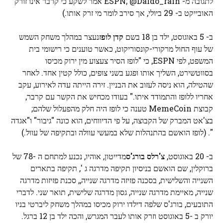
לתגובה מ- ESPN; @Daldo_rain אמר לשקע כי קרבר אינו זורק
האובייקט ב- 29 ביולי, אך סירב לומר מי זרק אותו.)
ב- 5 באוגוסט, ילד בן 18 בשם
קדן לופז
נעצר במהלך משחק השמש
של עוף החול מרקורי-קונסוריקוט, כאשר טוענים כי רישומי בית
המשפט, לפי ESPN, כי "לופז הסיר צעצוע מין ירוק מכיסו
בסווטשירט, השליך אותו ופגע בשני צופים, כולל קטין אחד. לאחר
שהטילה, הוא ניסה לעזוב את הבניין. זירה הייתה עדה לאירוע, עקב
אחריו ללופז והתמודד איתו." בעודו מכחיש את הקשר עם קרבר,
קבוצת MemeCoin טענה כי לופז היה חלק מהפעלול שלהם;
בצ'אט המברק של הקבוצה, על פי הדיווחים, הוא כונה "גיבור" ו"אגדה
". (לופז הואשם בהתנהלות שלא במעשי עוולה ובתקיפה של עוול.)
ב- 20 באוגוסט,
צ'רלס בורג'ס
מדייטון, אוהיו, נכנע למתחם ה -78 של
ברוקלין, שם הואשם בניסיון תקיפה מדרגה ג ', תקיפה בתארים
השנייה והשלישית, בסכנה פזיזה מדרגה שנייה,, סכנת פזיזות מדרגה
שנייה, מאיימת מדרגה שנייה, גסון מדרגה שלישית, תואר שני. לדברי
התובעים, בורג'ס שלפה דילדו ירוק מכיסו במהלך משחק ליברטי בניו
יורק ב -5 באוגוסט וזרק אותו לעבר המגרש, והכה ילד בן 12 ברגל.