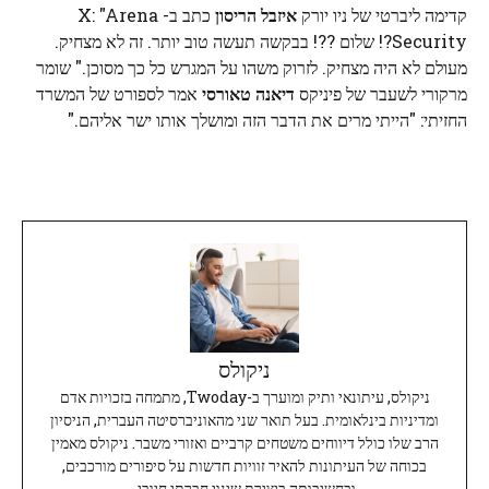
קדימה ליברטי של ניו יורק
איזבל הריסון
כתב ב- X: "Arena
Security?! שלום ??! בבקשה תעשה טוב יותר. זה לא מצחיק.
מעולם לא היה מצחיק. לזרוק משהו על המגרש כל כך מסוכן." שומר
מרקורי לשעבר של פיניקס
דיאנה טאורסי
אמר לספורט של המשרד
החזיתי: "הייתי מרים את הדבר הזה ומושלך אותו ישר אליהם."
ניקולס
ניקולס, עיתונאי ותיק ומוערך ב-Twoday, מתמחה בזכויות אדם
ומדיניות בינלאומית. בעל תואר שני מהאוניברסיטה העברית, הניסיון
הרב שלו כולל דיווחים משטחים קרביים ואזורי משבר. ניקולס מאמין
בכוחה של העיתונות להאיר זוויות חדשות על סיפורים מורכבים,
ובחשיבותה ביצירת שינוי חברתי חיובי.