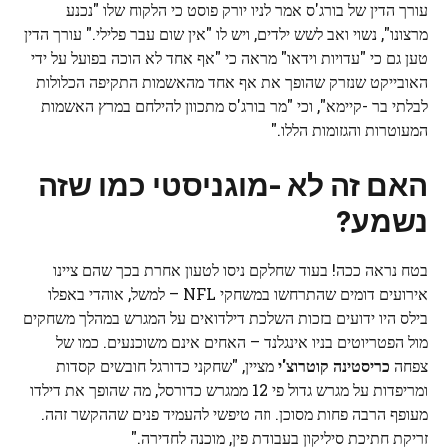
עורך הדין של בורג'ס אמר לניו יורק פוסט כי הלקוח שלו "נכנע
מרצונו", נשוי ואב לשש ילדים, ויש לו "אין שום עבר פלילי." עורך הדין
טען גם כי "עדויות וידאו" מראה כי "אף אחד לא הוכה בפועל על ידי
האובייקט שנזרק שהופך את אף אחד מהאשמות התקיפה הכלולות
לבלתי בר -קיימא", וכי "מר בורג'ס מתכוון להילחם במרץ האשמות
המעוטרות והגזומות הללו."
האם זה לא -מוגניסטי כמו שזה
נשמע?
בטח נראה ככה! בעוד שחלקם ניסו לטעון אחרת בכך שהם ציינו
אירועים דומים שהתרחשו במשחקי NFL – למשל, אוהדי באפלו
בילס היו ידועים בזכות השלכת דילדואים על המגרש במהלך משחקים
מול הפטריוטים בניו אינגלנד – האחים אינם משוכנעים. כמו של
צפחה
כריסטינה קוטרוצ'י
מציין, "שחקני כדורגל חובשים קסדות
ומריפדות על מגרש גדול פי 12 ממגרש כדורסל, מה שהופך את דילדו
מעופף הרבה פחות מסוכן. וזה טיפשי להעמיד פנים שההקשר זהה.
זריקת חתיכת סיליקון בעבודת פין, מוכנה לחדירה."