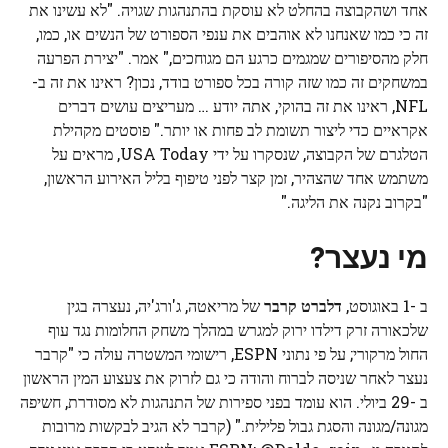
אחד ושהקבוצה בהחלט לא עוסקת בהתנהגות שגויה. "לא עשינו את
זה כי כמו שאנחנו לא אוהבים את ענפי הספורט של הנשים או, כמו,
חלק מהסיפורים שמגמים כרגע הם מגוחכים," אמר. "יצירת הפרעה
במשחקים זה כמו שזה קורה בכל ספורט בודד, נכון? ראינו את זה ב-
NFL, ראינו את זה בהוקי, אתה יודע … מעריצים עושים דברים
אקראיים כדי ליצור תשומת לב פחות או יותר." פוסטים מקהילת
הטלגרם של הקבוצה, שנסקרו על ידי USA Today, מראים על
משתמש אחד שהצהיר, זמן קצר לפני טיפוף בליל האירוע הראשון,
"בקרוב נקנה את הליגה."
מי נעצר?
ב -1 באוגוסט,
דלברט קרבר
של מריאטה, ג'ורג'יה, נעצרה בגין
שלכאורה זרק דילדו ירוק למגרש במהלך משחק החלומות נגד עוף
החול מרקורי; על פי נתוני ESPN, רישומי המשטרה עולה כי "קרבר
נעצר לאחר שניסה לברוח והודה כי גם לזרוק את צעצוע המין הראשון
ב -29 ביולי. הוא עומד בפני ספירות של התנהגות לא מסודרת, חשיפה
מגונה/מגונה והסגת גבול פלילית." (קרבר לא הגיב לבקשות מרובות