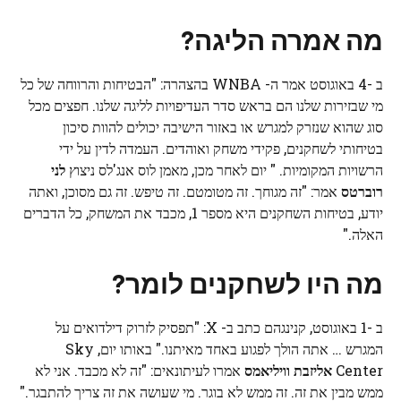
מה אמרה הליגה?
ב -4 באוגוסט אמר ה- WNBA בהצהרה: "הבטיחות והרווחה של כל
מי שבזירות שלנו הם בראש סדר העדיפויות לליגה שלנו. חפצים מכל
סוג שהוא שנזרק למגרש או באזור הישיבה יכולים להוות סיכון
בטיחותי לשחקנים, פקידי משחק ואוהדים. העמדה לדין על ידי
הרשויות המקומיות. " יום לאחר מכן, מאמן לוס אנג'לס ניצוץ
לני
רוברטס
אמר: "זה מגוחך. זה מטומטם. זה טיפש. זה גם מסוכן, ואתה
יודע, בטיחות השחקנים היא מספר 1, מכבד את המשחק, כל הדברים
האלה."
מה היו לשחקנים לומר?
ב -1 באוגוסט, קנינגהם כתב ב- X: "תפסיק לזרוק דילדואים על
המגרש … אתה הולך לפגוע באחד מאיתנו." באותו יום, Sky
Center
אליזבת וויליאמס
אמרו לעיתונאים: "זה לא מכבד. אני לא
ממש מבין את זה. זה ממש לא בוגר. מי שעושה את זה צריך להתבגר."