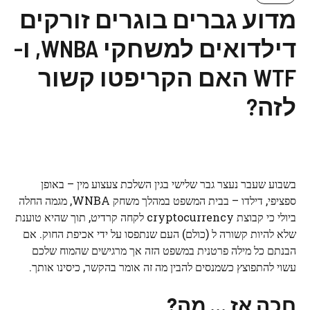
מדוע גברים בוגרים זורקים
דילדואים למשחקי WNBA, ו-
WTF האם הקריפטו קשור
לזה?
בשבוע שעבר נעצר גבר שלישי בגין השלכת צעצוע מין – באופן
ספציפי, דילדו – בבית המשפט במהלך משחק WNBA, מגמה החלה
ביולי כי קבוצת cryptocurrency לקחה קרדיט, תוך שהיא טוענת
שלא להיות קשורה ל (כולם) העם שנתפסו על ידי אכיפת החוק. אם
הבנתם כל מילה פרטנית במשפט הזה אך מרגישים שהמוח שלכם
עשוי להתפוצץ כשמנסים להבין מה זה אומר בהקשר, כיסינו אותך.
חכה אז … מה?