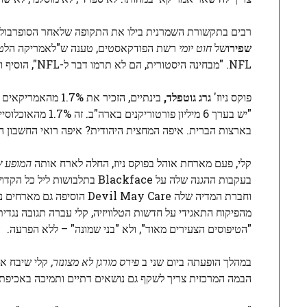
רבים בתקשורת השמרנית בילו את התקופה שלאחר הסופרבול ב
שפירו
של
חוט יומי
NFL. "מבחינה היסטורית, הם לא תרמו דבר ל-NFL", הוסיף וולש.
פוקס ניוז'
גרג גוטפלד,
בינתיים, הזכיר א
"יש בערך 6 מיליון
בארצות הברית. איפה המחצית היהודית? איפה רואי החשבון 
קלי, פעם מארחת אוהל בפוקס ניוז, החלה לארח אותה
המופע של
וחברת המדיה שלה Devil May Care הוסיפה גם מארחים נוספים לרשת הפודקאסטים שלה, כולל
מהפיקוח התאגידי על חדשות הטלוויזיה, קלי עברה תגובה נגד
"הטיפוסים הצעירים מאוד", ולא "בני שמונה" – ללא הפרעה.
במהלך הופעתה ביום שני ב
פירס מורגן לא מצונזר,
קלי שיבח את מופע
הבמה המרכזית צריך לשקף גם נושאים דתיים ותמיכה באכיפת 