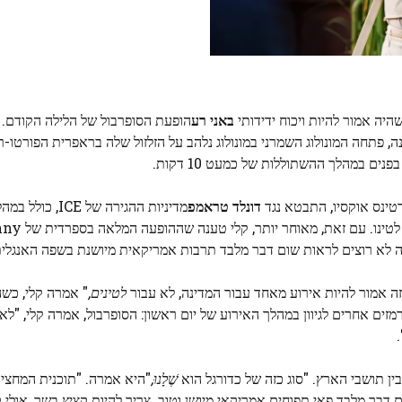
היה אמור להיות ויכוח ידידותי
באני רע
הופעת הסופרבול של הלילה הקודם.
ה, פתחה המונולוג השמרני במונולוג נלהב על הזלזול שלה בראפרית הפורטו-
נים במהלך ההשתוללות של כמעט 10 דקות.
טינס אוקסיו, התבטא נגד
דונלד טראמפ
מדיניות ההגירה של E
ב-1 בפברואר, שבו הוא גינה את ההשפע
ה לא רוצים לראות שום דבר מלבד תרבות אמריקאית מיושנת בשפה האנגלית
לטינים,
" אמרה קלי, כש
זים אחרים לגיוון במהלך האירוע של יום ראשון: הסופרבול, אמרה קלי, "לא
ין תושבי הארץ. "סוג כזה של כדורגל הוא
שֶׁלָנוּ,
"היא אמרה. "תוכנית המחצי
דבר מלבד פאי תפוחים אמריקאי מיושן וטוב. צריך להיות קציץ בשר, אולי ק