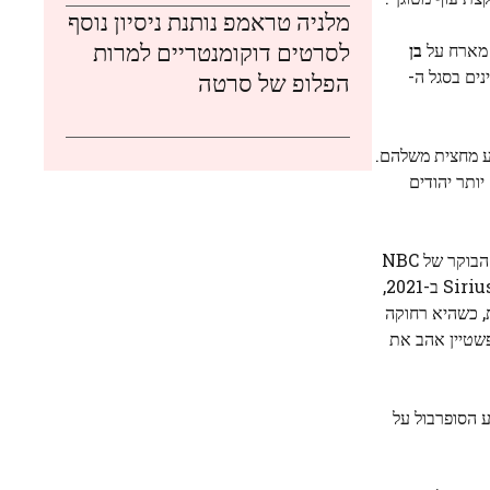
מלניה טראמפ נותנת ניסיון נוסף
לסרטים דוקומנטריים למרות
ארח על
בן
ת מספר הלטינים בסגל ה-
הפלופ של סרטה
 מופע מחצית משלהם.
שניים יותר יהודים
פודקאסט בשנת 2020 – כמעט שנתיים לאחר שהודחה מהרכב הבוקר של NBC
בעקבות ההגנה שלה על Blackface בתלבושות ליל כל הקדושים. היא גם הרחיבה את התוכנית שלה ליוטיוב וגם שיתפה פעולה עם SiriusXM ב-2021,
 כשהיא רחוקה
פשטיין אהב את
 הסופרבול על