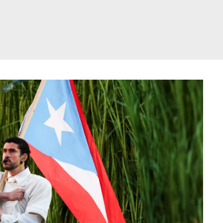
דלג
תוכן