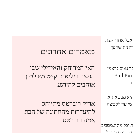
 אבל אחרי קצת
ריקנית שהפך
מאמרים אחרונים
האי המרוחק והאידילי שבו
IC, כולל במהלך נאום גראמי
הנסיך וויליאם וקייט מידלטון
ה של ICE על קהילות לטינו. עם זאת, מאוחר יותר, קלי טענה שההופעה המלאה בספרדית של Bad Bunny
.
אוהבים להירגע
היא מבטאת את
אריק רוברטס מתייחס
 מיועד לקבוצה
להיעדרות מהחתונה של הבת
אמה רוברטס
ת וכל מה שמסביב
צת עוף מטוגן".