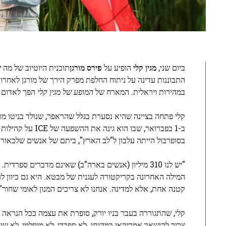
ביום שני,
מגין קלי
הופיע על
פירס מורגן
תוכנית היוטיוב של מה ש
התבוננות עדינה על ניתוח החלפת מפרק הירך של מורגן לאחרונ
במהירות ויראלית. המארח של
המופע של מגין קלי
הפך לאדום בפ
קלי פתחה בציינה שהיא נסערת בגלל שהראפר, שנולד בניטו מר
בסופרבול הייתה עלבון ל"לב הארץ", ביתם של אנשים שלכאור
"יש לנו 310 מיליון (אנשים בארה"ב) שאינם מדברים ספרדית. זה אמור להיות אירוע מאחד עבור המדינה, לא עבור
המילה האחרונה בקריקטורה לעגנית של מבטא. היא גם כיוון לרמ
קטנה אחת, אלא למדינה. אנחנו לא צריכים המנון לאומי שחור".
קלי, שהתגוררה בעבר בניו יורק, סופרת את עצמה ככל הנראה ב
צריך להישאר אמריקאי במהותו. לא ספרדי, לא מוסלמי, לא שום 