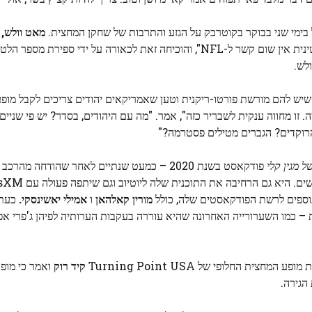
ימי שני בבוקר בקוטרבק על הגזע והתרבות של שחקן המחצית.
מאט וולש,
מ
רשת הפודקאסטים, טענה ש"לאמריקה הלטינית אין שום קשר ל-NFL", והוכיחה זאת לכאורה על ידי ספיר
ת 1.7% מהאמריקאים שיש להם מורשת פורטו-ריקנית וטען שאמריקאים יהודים צריכים לקבל
 פורטוריקנים בארה"ב. זה 1.7% מהאוכלוסייה. זו מחווה ענקית לשבריר כזה", אמר. "מה עם היהודים, בסדר? יש פי 
הרוקדים? הגברים מטילים פסטרמה?"
 מגין קלי
מורין קאלהאן
ו
אמילי יאשינסקי.
כעת,
ית – כמו השערורייה האחרונה שהיא עוררה בעקבות הערותיה לפיהן ג'פרי א
 המחצית החלופי של Turning Point USA
קיד רוק
ואמר כי מופע
הגירה.