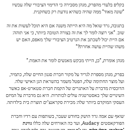
בקליפ בלעדי מהפרק, מגהן מסבירה כי הדימוי הציבורי שלה עכשיו
"שונה מאוד" ממה שהיה כשהיא נודעת רק כשחקנית.
בתגובה, גרד שואל מה היא הייתה משנה אם היא תוכל לעשות את זה
שוב. "אני רוצה לומר לך את זה בצורה הטובה ביותר, כי אני תוהה:
אם היית יכול לשכתב את הנרטיב הציבורי שלך מאפס, האם יש
משהו שהיית עושה אחרת?"
מגהן אומרת, "כן, הייתי מבקש מאנשים לומר את האמת."
בפרק, מגהן מספרת לגריד על מקור חברת סגנון החיים שלה, כתמיד,
ועל מוצר החתימה שלה, הפטל משמר בהשראת הגן האישי שלה.
הדוכסית מדברת על האתגרים של הקמת חברת סטארט-אפ כאשר
השינויים שלך באסטרטגיה עולים לכותרות. היא גם מדברת על המיזם
העסקי המוקדם ביותר שלה: מכירת סקראנצ'ים תוצרת בית בילדותה.
שואף עם אמה גרד
הושק בחודש שעבר, בשותפות עם רדיו וחברת
הפודקאסטים Audacy, ועד כה האורחים שלה כללו
גווינת
'פאלטרו, קרלי קלוס,
וכן
ג'יי שטי,
בין השאר. גרד, יליד לונדון, עבד