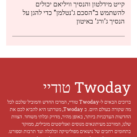
קייט מידלטון והנסיך וויליאם יכולים
להשתמש ב"הסכם ג'נטלמן" כדי להגן על
הנסיך ג'ורג' באיטון
Twoday טודיי
ברוכים הבאים ל-Twoday טודיי, המרכז החדש והמוביל שלכם לכל
מה שקורה בעולם היום. ב Twoday, מטרתנו היא להביא לכם את
החדשות העדכניות ביותר, באופן מהיר, מדויק ובלתי משוחד. הצוות
שלנו, המורכב מעיתונאים מנוסים ואנליסטים מובילים, ממוקד
בתחומים רחבים של נושאים מפוליטיקה וכלכלה ועד תרבות וספורט.