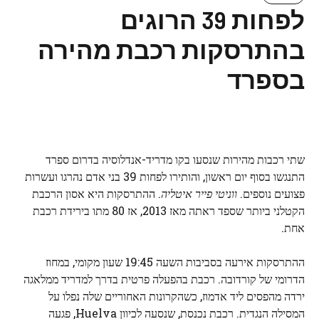
לפחות 39 הרוגים
בהתרסקות רכבת מהירה
בספרד
שתי רכבות מהירות שנסעו בקו מדריד-אנדלוסיה בדרום ספרד
התנגשו בסוף יום ראשון, והותירו לפחות 39 בני אדם נהרגו ועשרות
פצועים נוספים.
ווניטי פייר איטליה
. ההתרסקות היא אסון הרכבת
הקטלני ביותר שספד ראתה מאז 2013, אז 80 מתו בירידת רכבת
אחת.
ההתרסקות אירעה בסביבות השעה 19:45 שעון מקומי, במחוז
הדרומי של קורדובה. רכבת בהפעלה פרטית בדרך למדריד ממלאגה
ירדה מהפסים ליד אדמוז, כשהקרונות האחוריים שלה נפלו על
המסילה הנגדית. רכבת נכנסת, שנסעה לכיוון Huelva, פגעה