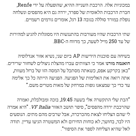
במכוניות אלה. הרכבת השנייה ההיא, שהופעלה על ידי Renfe,
חברת הרכבות הלאומית של ספרד, ירדה גם היא מהפסים ונשלחה
נופלת במורד סוללה בגובה 13 רגל, אומרים גורמים רשמיים.
שתי הרכבות שהיו מעורבות בהתנגשות היו מסוגלות להגיע למהירות
של עד 250 מייל לשעה, כך מדווח ה-BBC.
בשיחה עם סוכנות הידיעות AP ביום שני, נשיא אזור אנדלוסיה
חואנמה מורנו
אמר כי הצוותים עברו מהצלת ניצולים לשחזור שרידים.
"כאן בקרקע אפס, כשאתה מסתכל על המסה הזו של ברזל מעוות,
אתה רואה את האלימות של הפגיעה. הפגיעה הייתה כל כך אלימה
עד כדי כך שמצאנו גופות במרחק של מאות מטרים משם."
"הבת שלי התקשרה אלי בשעה 19:45, בוכה ומבולבלת, ואמרה
שהרכבת ירדה מהפסים", סיפר תושב האזור
VF Italia
. "היא אמרה
לי שהם הצליחו לצאת מהכרכרה, אבל שרבים מהם מתים. הנוסעים
היו לבד, בחושך; לא כוחות החירום ולא המשטרה הגיעו עדיין. תודה
לאל שהיא הצליחה לספר את הסיפור".