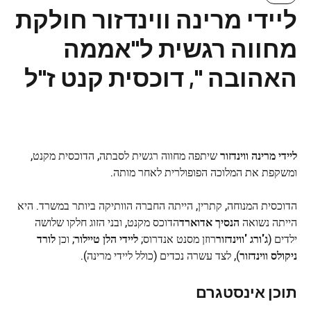
ליידי מרינה ווינדזור חולקת
מחווה רגשית ל"אממה
האהובה ", דוכסית קנט ז"ל
ליידי מרינה ווינדזור
שיתפה מחווה רגשית לסבתה, הדוכסית מקנט,
ומשקפת את המלוכה הפופולרית לאחר מותה.
הדוכסית המנוחה, קתרין, הייתה החברה הוותיקה ביותר במשרד. היא
הייתה נשואה
הנסיך אדוארד
הדוכס מקנט, ובני הזוג חלקו שלושה
ילדים (
ג'ורג 'ווינדזור
רוזן מסנט אנדרוס;
ליידי הלן טיילור
; וכן
לורד
ניקולס ווינדזור
), לצד עשרה נכדים (כולל ליידי מרינה).
תוכן אינסטגרם