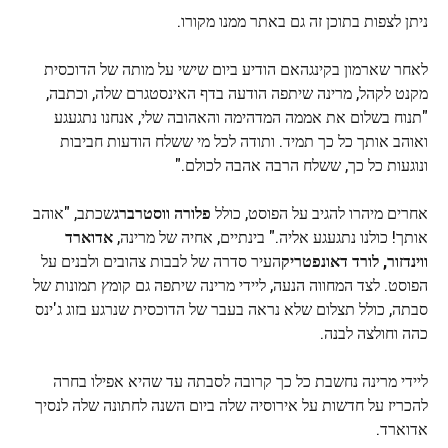
ניתן לצפות בתוכן זה גם באתר ממנו מקורו.
לאחר שארמון בקינגהאם הודיע ​​ביום שישי על מותה של הדוכסית
מקנט לקהל, מרינה שיתפה הודעה בדף האינסטגרם שלה, וכתבה,
"תנוח בשלום את אממה המדהימה והאהובה שלי, אנחנו נתגעגע
ואוהב אותך כל כך תמיד. ותודה לכל מי ששלח הודעות חביבות
ונוגעות כל כך, ששלח הרבה אהבה לכולם."
אחרים מיהרו להגיב על הפוסט, כולל
פלורה ווסטרברג
שכתב, "אוהב
אותך! כולנו נתגעגע אליה." בינתיים, אחיה של מרינה,
אדוארד
ווינדזור, לורד דאונפטריק
העיר סדרה של לבבות צהובים ולבנים על
הפוסט. לצד המחווה הנעה, ליידי מרינה שיתפה גם קומץ תמונות של
סבתה, כולל תצלום שלא נראה בעבר של הדוכסית שנרגע בזוג ג'ינס
כהה וחולצה לבנה.
ליידי מרינה נחשבת כל כך קרובה לסבתה עד שהיא אפילו בחרה
להכריז על חדשות על אירוסיה שלה ביום השנה לחתונה שלה לנסיך
אדוארד.