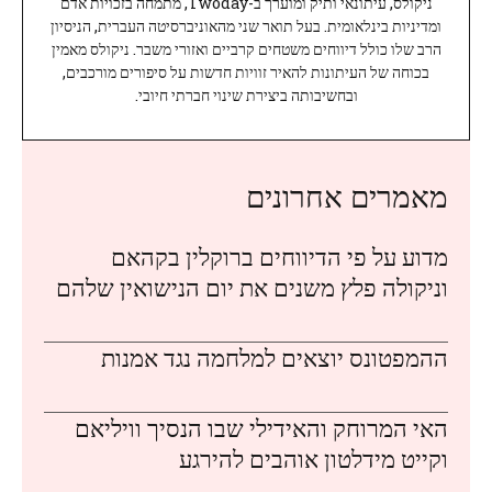
ניקולס, עיתונאי ותיק ומוערך ב-Twoday, מתמחה בזכויות אדם
ומדיניות בינלאומית. בעל תואר שני מהאוניברסיטה העברית, הניסיון
הרב שלו כולל דיווחים משטחים קרביים ואזורי משבר. ניקולס מאמין
בכוחה של העיתונות להאיר זוויות חדשות על סיפורים מורכבים,
ובחשיבותה ביצירת שינוי חברתי חיובי.
מאמרים אחרונים
מדוע על פי הדיווחים ברוקלין בקהאם
וניקולה פלץ משנים את יום הנישואין שלהם
ההמפטונס יוצאים למלחמה נגד אמנות
האי המרוחק והאידילי שבו הנסיך וויליאם
וקייט מידלטון אוהבים להירגע