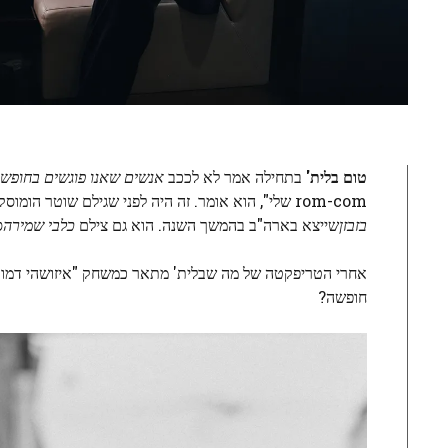
טום בלית'
בתחילה אמר לא לככב
אנשים שאנו פוגשים בחופש
rom-com שלי", הוא אומר. זה היה לפני שגילם שוטר הומוסקסואלי חרד וסגור בהשפעה העמוקה של השנה שעברה
בזבזן
שייצא בארה"ב בהמשך השנה. הוא גם צילם
כלבי שמירה
ס
אחרי הטריפקטה של ​​מה שבלית' מתאר כמשחק "איזושהי דמות 
חופשה?