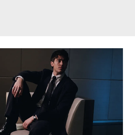
דלג
תוכן