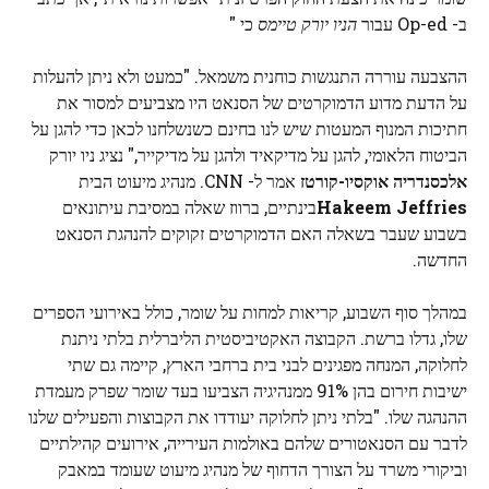
ב- Op-ed עבור
הניו יורק טיימס
כי "
ההצבעה עוררה התנגשות כוחנית משמאל. "כמעט ולא ניתן להעלות
על הדעת מדוע הדמוקרטים של הסנאט היו מצביעים למסור את
חתיכות המנוף המעטות שיש לנו בחינם כשנשלחנו לכאן כדי להגן על
הביטוח הלאומי, להגן על מדיקאיד ולהגן על מדיקייר," נציג ניו יורק
אלכסנדריה אוקסיו-קורטז
אמר ל- CNN. מנהיג מיעוט הבית
Hakeem Jeffries
בינתיים, ברווז שאלה במסיבת עיתונאים
בשבוע שעבר בשאלה האם הדמוקרטים זקוקים להנהגת הסנאט
החדשה.
במהלך סוף השבוע, קריאות למחות על שומר, כולל באירועי הספרים
שלו, גדלו ברשת. הקבוצה האקטיביסטית הליברלית בלתי ניתנת
לחלוקה, המנחה מפגינים לבני בית ברחבי הארץ, קיימה גם שתי
ישיבות חירום בהן 91% ממנהיגיה הצביעו בעד שומר שפרק מעמדת
ההנהגה שלו. "בלתי ניתן לחלוקה יעודדו את הקבוצות והפעילים שלנו
לדבר עם הסנאטורים שלהם באולמות העירייה, אירועים קהילתיים
וביקורי משרד על הצורך הדחוף של מנהיג מיעוט שעומד במאבק