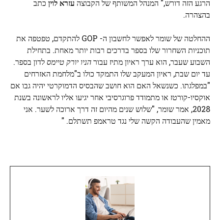
הרגע הזה דורש," המנהל המשותף של הקבוצה
עזרא לוין
כתב
בהצהרה.
ההחלטה של ​​שומר לאפשר לחשבון ה- GOP להתקדם, טפטפה את
תוכניות השחרור שלו בספר בדרכים רבות יותר מאחת. בתחילת
השבוע שעבר, הוא ערך ראיון מתיז עבור
הניו יורק טיימס
לדון בספר.
עד יום שבת, ראיון המעקב שלו התמקד כולו ב"מלחמת האזרחים
"במפלגתו. כשנשאל האם הוא חושב שהבסיס הדמוקרטי יהיה גבו אם
אוקסיו-קורטז או מתמודד פרוגרסיבי אחר יגיעו אליו לראשונה בשנת
2028, אמר שומר, "שלוש שנים מהיום זה דרך ארוכה לשער. אני
מאמין שהעבודה הקשה שלי נגד טראמפ תשתלם. "