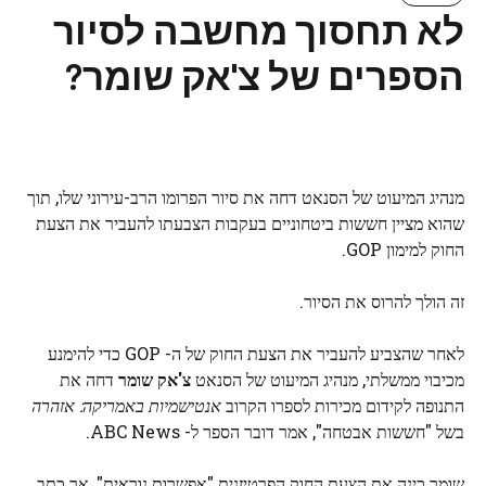
לא תחסוך מחשבה לסיור
הספרים של צ'אק שומר?
מנהיג המיעוט של הסנאט דחה את סיור הפרומו הרב-עירוני שלו, תוך
שהוא מציין חששות ביטחוניים בעקבות הצבעתו להעביר את הצעת
החוק למימון GOP.
זה הולך להרוס את הסיור.
לאחר שהצביע להעביר את הצעת החוק של ה- GOP כדי להימנע
מכיבוי ממשלתי, מנהיג המיעוט של הסנאט
צ'אק שומר
דחה את
התנופה לקידום מכירות לספרו הקרוב
אנטישמיות באמריקה: אזהרה
בשל "חששות אבטחה", אמר דובר הספר ל- ABC News.
שומר כינה את הצעת החוק הפרטיזנית "אפשרות נוראית", אך כתב