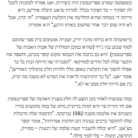
כששמעה שסרט ספרינגסטין היה ביצירות, יאנג אמרה לסוכניה לקבל
לה תפקיד – כל תפקיד בכלל. למרות שיאנג קיבלה אודישן, היא
הייתה די בטוחה שהיא החליטה את הקלטת העצמית. "זה קרני, אבל
לא היה שום דבר אחר שחשוב באותו הרגע," היא אומרת.
בייאושתה היא ברחה מהניו יורק, ושכרה אוטובוס בית ספר שהוסב
לסוף שבוע בניו ג'רזי (שהיא כמובן המולדת של אבות האבות של
ספרינגסטין). היא גם כתבה את הבמאי סקוט קופר מכתב, וחשפה את
הקשר שלה לכל החיים למוזיקאי. "הסברתי שזו הייתה זכות כל כך
אפילו להפוך את הקלטת באופן כללי ולהיות חלק מתהליך האודישן",
אומר יאנג. "כל כך התרגשתי לראות את הסרט לא משנה מה קרה,
בין אם הייתי חלק ממנו או לא."
כמה שבועות לאחר מכן הוצע לה חלק מעניין האהבה של ספרינגסטין.
אם חד הורית פיי היא דמות בדיונית, מיזוג של כמה מהנשים בחייו
כשכתב את אלבומו משנת 1982
נברסקה.
"הדממה שלה והיכולת
שלה לתקשר כרכים בעיניה הם חוזקות אמיתיות", אומר קופר
מצ'אנג. "היא יכולה להעביר קשת שלמה של רגשות – מסירה,
התרסה, תקווה – בלי לומר מילה."