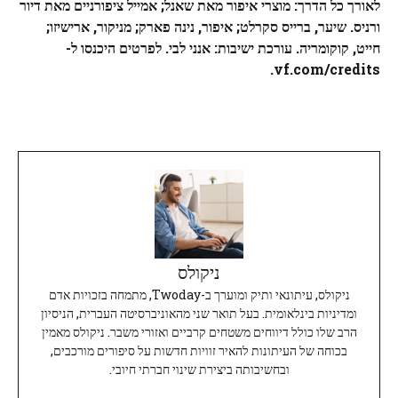
לאורך כל הדרך: מוצרי איפור מאת שאנל; אמייל ציפורניים מאת דיור
ורניס. שיער, ברייס סקרלט; איפור, נינה פארק; מניקור, ארישיזו;
חייט, קוקומריה. עורכת ישיבות: אנני לבי. לפרטים היכנסו ל-
vf.com/credits.
ניקולס
ניקולס, עיתונאי ותיק ומוערך ב-Twoday, מתמחה בזכויות אדם
ומדיניות בינלאומית. בעל תואר שני מהאוניברסיטה העברית, הניסיון
הרב שלו כולל דיווחים משטחים קרביים ואזורי משבר. ניקולס מאמין
בכוחה של העיתונות להאיר זוויות חדשות על סיפורים מורכבים,
ובחשיבותה ביצירת שינוי חברתי חיובי.