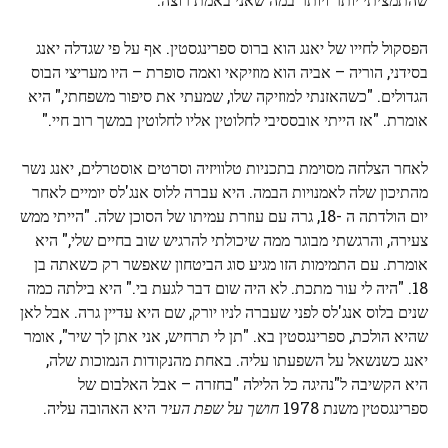
הפסקול לחייו של יאנג הוא ברוס ספרינגסטין. אף על פי שגדלה יאנג
בסידני, הוריה – אביה הוא מוזיקאי ואמה סופרת – היו מעריצי הבוס
הגדולים. "כשהאזנתי למוזיקה שלו, שמעתי את סיפור משפחתי," היא
אומרת. "אז הייתי אובססיבי לחלוטין אליו לחלוטין במשך רוב חיי."
לאחר הצלחה מסוימת בתכניות טלוויזיה וסרטים אוסטרלים, יאנג נשר
מהתיכון שלה לאמנויות הבמה. היא עברה ללוס אנג'לס יומיים לאחר
יום הולדתה ה -18, גרה עם עוזרת עמיתו של הסוכן שלה. "הייתי ממש
צעירה, והרגשתי מבוגר ממה שיכולתי להרגיש שוב בחיים שלי," היא
אומרת. עם התמימות הזו מגיע סוג הביטחון שאפשר רק כשאתה בן
18. "היה לי עור מתכת. לא היה שום דבר לגעת בי." היא בילתה כמה
שנים בלוס אנג'לס לפני שעברה לניו יורק, שם היא עדיין גרה. אבל לאן
שהיא הולכת, ספרינגסטין בא. "תן לי תרחיש, אני אתן לך שיר", אומר
יאנג כשנשאל על השפעתו עליה. באחת מהנקודות הנמוכות שלה,
היא הקשיבה ל"נהיגה כל הלילה "בחזרה – אבל האלבום של
ספרינגסטין משנת 1978
חושך על שפת העיר
היא האהובה עליה.