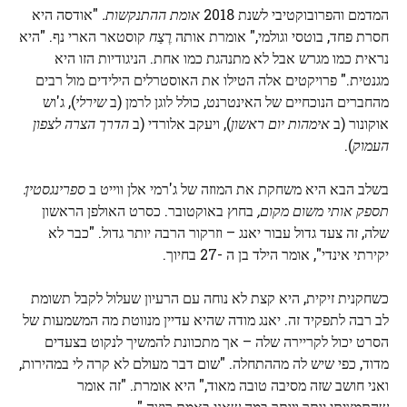
המדמם והפרובוקטיבי לשנת 2018
אומת ההתנקשות.
"אודסה היא
חסרת פחד, בוטסי וגולמי," אומרת אותה
רֶצַח
קוסטאר הארי נף. "היא
נראית כמו מגרש אבל לא מתנהגת כמו אחת. הניגודיות הזו היא
מגנטית." פרויקטים אלה הטילו את האוסטרלים הילידים מול רבים
מהחברים הנוכחיים של האינטרנט, כולל לוגן לרמן (ב
שירלי
), ג'וש
אוקונור (ב
אימהות יום ראשון
), ויעקב אלורדי (ב
הדרך הצרה לצפון
העמוק
).
בשלב הבא היא משחקת את המוזה של ג'רמי אלן ווייט ב
ספרינגסטין:
תספק אותי משום מקום,
בחוץ באוקטובר. כסרט האולפן הראשון
שלה, זה צעד גדול עבור יאנג – וזרקור הרבה יותר גדול. "כבר לא
יקירתי אינדי", אומר הילד בן ה -27 בחיוך.
כשחקנית זיקית, היא קצת לא נוחה עם הרעיון שעלול לקבל תשומת
לב רבה לתפקיד זה. יאנג מודה שהיא עדיין מנווטת מה המשמעות של
הסרט יכול לקריירה שלה – אך מתכוונת להמשיך לנקוט בצעדים
מדוד, כפי שיש לה מההתחלה. "שום דבר מעולם לא קרה לי במהירות,
ואני חושב שזה מסיבה טובה מאוד," היא אומרת. "זה אומר
שהתמציתי יותר ויותר במה שאני באמת רוצה."