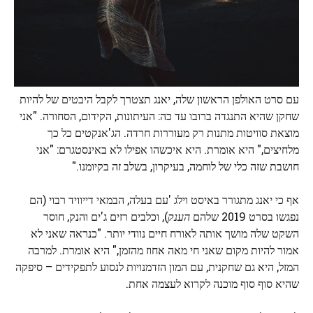
עם סרט האולפן הראשון שלה, יאנג תצטרך לקבל היבטים של להיות
שחקן שהיא התנגדה ברובו עד כה: העיתונות, הקידום, הסחורה. "אני
מוצאת סוויטות מתנות רק מעוררות חרדה. הג'אנקטים כל כך
מלחיצים," היא אומרת. היא איכשהו אפילו לא באינסטגרם: "אני
חושבת שזה כלי של לוחמה, בעיקרון, בשלב זה בקיומנו."
אף כי יאנג מתגורר באיסט וילג 'עם בעלה, הבמאי דייוויד רבוי (הם
נפגשו בסרט 2019 שלהם
הענק
), וכלבים רזים ג'ים והנק, חוסר
השקט שלה מושך אותה לאורח חיים נוודי יותר. "כנראה שאני לא
אמור להיות מקום שאני חי מאה אחוז מהזמן," היא אומרת. למרבה
המזל, היא גם שחקנית, עם המון הזדמנויות לנסוע לתפקידים – סיפקה
שהיא סוף סוף מוכנה לקרוא לעצמה אחת.