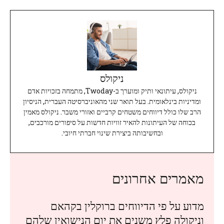
ניקולס
ניקולס, עיתונאי ותיק ומוערך ב-Twoday, מתמחה בזכויות אדם
ומדיניות בינלאומית. בעל תואר שני מהאוניברסיטה העברית, הניסיון
הרב שלו כולל דיווחים משטחים קרביים ואזורי משבר. ניקולס מאמין
בכוחה של העיתונות להאיר זוויות חדשות על סיפורים מורכבים,
ובחשיבותה ביצירת שינוי חברתי חיובי.
מאמרים אחרונים
מדוע על פי הדיווחים ברוקלין בקהאם
וניקולה פלץ משנים את יום הנישואין שלהם