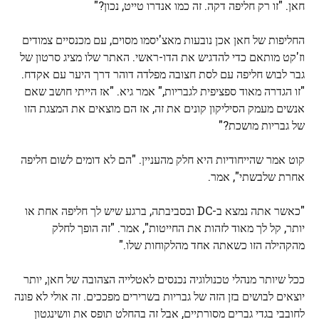
חאן. "זו רק חליפה דקה. זה כמו אנדרו טייט, נכון?"
החליפות של חאן אכן נובעות מאצ'יסמו מסוים, עם מכנסיים צמודים
וז'קט מותאם כדי להדגיש את הדו-ראשי. האתר שלו מציג סרטון של
גבר לבוש חליפה עם לסת חצובה מפלדה דוהר דרך היער עם אקדח.
"זו הגדרה מאוד ספציפית לגבריות," אמר גיא. "אז הייתי חושב שאם
אנשים מעמק הסיליקון קונים את זה, אז הם מוצאים את המצגת הזו
של גבריות מושכת?"
קוט אמר שהייחודיות היא חלק מהעניין. "הם לא דומים לשום חליפה
אחרת שלבשתי", אמר.
"כאשר אתה נמצא ב-DC ובסביבתה, ברגע שיש לך חליפה אחת או
יותר, קל לך מאוד לזהות את החייטות", אמר. "זה הופך לחלק
מהקהילה הזו כשאתה אחד מהלקוחות שלו."
ככל שיותר מנהלי טכנולוגיה נכנסים לאטלייה הצהובה של חאן, יותר
יוצאים לבושים בזן הזה של גבריות בשרירים מפככים. זה אולי לא פונה
לחובבי בגדי גברים מסורתיים, אבל זה בהחלט תופס את וושינגטון