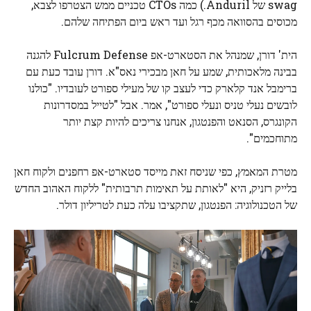
swag של Anduril.) כמה CTOs טכניים ממש הצטרפו לצבא,
מכוסים בהסוואה מכף רגל ועד ראש ביום הפתיחה שלהם.
הית' דורן, שמנהל את הסטארט-אפ Fulcrum Defense להגנה
בבינה מלאכותית, שמע על חאן מבכירי נאס"א. דורן עובד כעת עם
ברימבל אנד קלארק כדי לעצב קו של מעילי ספורט לעובדיו. "כולנו
לובשים נעלי טניס ונעלי ספורט", אמר. אבל "לטייל במסדרונות
הקונגרס, הסנאט והפנטגון, אנחנו צריכים להיות קצת יותר
מתוחכמים".
מטרת המאמץ, כפי שניסח זאת מייסד סטארט-אפ רחפנים ולקוח חאן
בלייק רזניק, היא "לאותת על תאימות תרבותית" ללקוח האהוב החדש
של הטכנולוגיה: הפנטגון, שתקציבו עלה כעת לטריליון דולר.