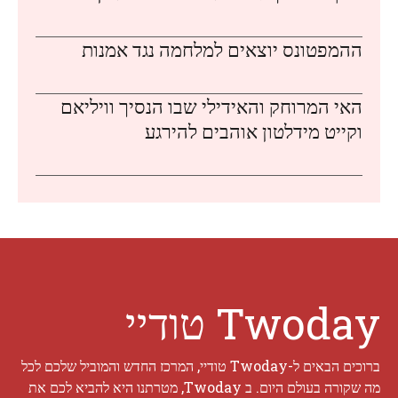
ההמפטונס יוצאים למלחמה נגד אמנות
האי המרוחק והאידילי שבו הנסיך וויליאם
וקייט מידלטון אוהבים להירגע
Twoday טודיי
ברוכים הבאים ל-Twoday טודיי, המרכז החדש והמוביל שלכם לכל
מה שקורה בעולם היום. ב Twoday, מטרתנו היא להביא לכם את