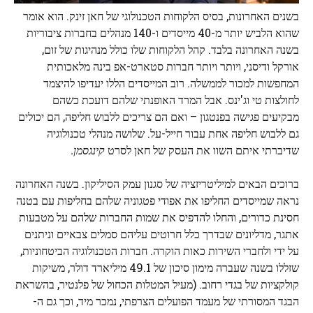
בשנים האחרונות, בסיס הלקוחות הטכנולוגי של חאן זינק. הוא אומר
שהוא הלביש יותר מ-40 מייסדים ו-140 מנהלים בחברות ציבוריות
בשנה האחרונה בלבד. קהל הלקוחות שלו כולל מנהיגות של זום,
אורקל ודיסני, ויותר ויותר חברות סטארט-אפ בינה מלאכותית
המחפשות למכור לממשלה. רוב המייסדים הללו יעדיפו להיצמד
לחולצות טי וג'ינס. אבל המרד האופנתי שלהם דועכת כשהם
מבקיעים פגישה בפנטגון – ואם הם צריכים ללבוש חליפה, הם יכולים
גם ללבוש חליפה אחת עבור חייל-על. שלושה מנהלי טכנולוגיה
שדיברתי איתם השוו את העסק של חאן לסרט
קינגסמן.
ברוכים הבאים למיליטריזציה של סגנון עמק הסיליקון. בשנה האחרונה
נראה שמייסדים החליפו את אפודי פטגוניה שלהם בחליפות עם בטנה
חסינת כדורים, והחלו להדפיס את שמות החברות שלהם על מטבעות
אתגר, מדליונים שבדרך כלל חרוטים עליהם סמלים צבאיים וניתנים
על ידי ולחברי השירות כאות הוקרה. חברות הטכנולוגיה הביטחוניות,
שזללו בשנה שעברה מימון סיכון של 49.1 מיליארד דולר, משיקות
קולקציות של בגדי רחוב. (מעיל המטלות הכחול של פלנטיר, בהשראת
הבגד המסורתי של מעמד הפועלים הצרפתי, נמכר מיד, וכך גם ה-