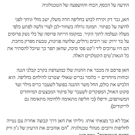
הודעה על הכסף, הכוח וההשפעה של הטכנולוגיה.
חאן, גבר דק וקירח לבוש בחליפה חדה משלו, ישב מולי וגיחך לפני
לחיצה על כפתור. תמונה גדולה בשחור-לבן לצדי גלשה לפתע כלפי
מעלה ונעלמה לתוך הקיר. במקומו הייתה פרוסה של כלי נשק פרוסים
על בד ירוק: שני רובים גדולים, שלושה פגיונות, טבעת מפרק מתכת.
הם היו ערוכים ליד ז'קט פסי סיכה, שחאן תפר כך שיוכל להסתיר את
כל הגאדג'טים הקטלניים האלה.
חאן פרסם זה מכבר את החנות שלו כמועדפת בקרב קבלני הגנה
וכוחות מיוחדים – כלומר גברים שאולי יצטרכו להילחם בחליפה. הוא
הלביש את כולם, החל משר ההגנה בפועל לשעבר כריס מילר ועד
סקוט האוול, המפקדים לשעבר של פיקוד המבצעים המיוחדים
המשותפים, ודיפלו (כי חליפה מתאימה ללחימה מתאימה גם
לריקודים).
אבל לא כך מצאתי אותו. גיליתי את חאן דרך קבוצה אחרת עם נטייה
לחליפות ורובים: מנהלי טכנולוגיה. "הם אוהבים את הרעיון של ג'ון וויק
בחיים האמיתיים", אמר חאן.