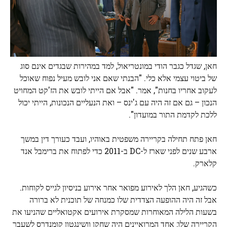
חאן, שגדל כגבר הודי במונטריאול, למד במהירות שבגדים אינם סוג
של ביטוי עצמי אלא כלי. "הבנתי שאם אני לובש מעיל נפוח שאוכל
לעקוב אחריו בחנות", אמר. "אבל אם הייתי לובש את הז'קט המחויט
הנכון – גם אם זה היה עם ג'ינס – ואת הנעליים הנכונות, הייתי יכול
ללכת לקדמת התור במועדון".
חאן פתח תחילה בקריירה משפטית באוהיו, ועבד כעורך דין במשך
ארבע שנים לפני שארז ל-DC ב-2011 כדי לפתוח את ברימבל אנד
קלארק.
כשהגיע, חאן הלך לאירוע מפואר אחר אירוע בניסיון לגייס לקוחות.
אבל זה היה ההופעה הצדדית שלו כמנחה של תוכנית לא ברורה
בשעות הלילה המאוחרות שמסקרת אירועים אקטואליים שהניעו את
הקריירה שלו: אחד המרואיינים היה שחקן וושינגטון קומנדרס לשעבר