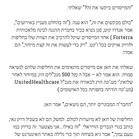
"והמייסדים ביקשו את זה?" שאלתי.
"כולם מבקשים את זה," הוא ענה. ("זה בהחלט מעניין באירועים",
אמר אנדרו קוט, סגן נשיא בכיר בחברת ההגנה לבינה מלאכותית
Forterra.) אחד המייסדים שוקל להרכיב את הצוות שלו בחליפות
ולזרוק אזיקים בכל ז'קט. "רק כדי לעשות את זה קצת מיוחד," הם
אמרו.
שאלתי את חאן אם מייסדים מתאימים את החליפות שלהם לנשיאה
סמויה. הוא אמר לא – אבל ה
מַזָל
500 מנכ"לים היו, במיוחד לאחר
שלואיג'י מנג'ונה הרג לכאורה את מנכ"ל UnitedHealthcare.
(מנג'ונה הודתה בחפותה בכל האישומים.)
"החבר'ה המבוגרים יותר, הם נושאים," אמר חאן.
החליפות של חאן לא מיועדות לכולם. למשל, הם לא בשביל דרק גאי,
כותב בגדי הגברים הוויראלי. "זה כאילו…אני מצטער. זה בדיוק כמו
טעם נמוך," אמר גיא בשיחה תוך כדי גלילה באתר האינטרנט של