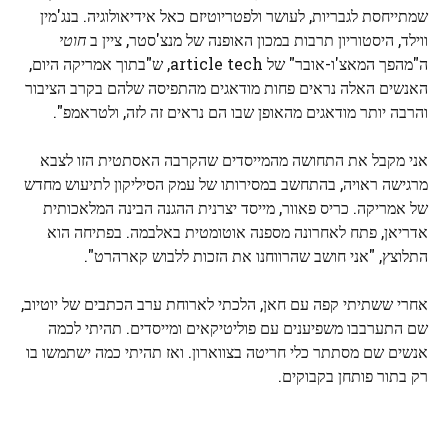
שמתייחסת לגבריות, לעושר ולפטריוטיזם כאל אידיאולוגיה. בנג'מין
ווילד, היסטוריון תרבות במכון האופנה של מנצ'סטר, ציין ב
חוטי
ה"מהפך המאצ'ו-אובר" של article tech, ש"בתוך אמריקה היום,
האנשים האלה נראים פחות מודאגים מהתפיסה שלהם בקרב הציבור
והרבה יותר מודאגים מהאופן שבו הם נראים זה לזה, ולטראמפ".
אני מקבל את התחושה מהמייסדים שהקרבה האסתטית הזו לצבא
מרגישה ראויה, בהתחשב במסירותו של עמק הסיליקון לתיעוש מחדש
של אמריקה. כריס פאוור, מייסד יצרנית ההגנה הבינה המלאכותית
אדריאן, פתח לאחרונה מספנה אוטומטית באלבמה. בפתיחה הוא
התלוצץ, "אני חושב שהרווחנו את הזכות ללבוש קארהרט".
אחרי ששתיתי קפה עם חאן, הלכתי לארוחת ערב הכתבים של יוטיוב,
שם התערבבו משפיענים עם פוליטיקאים ומייסדים. תהיתי לכמה
אנשים שם מסתתר כלי חריטה בצווארון. ואז תהיתי כמה ישתמשו בו
רק בתור פותחן בקבוקים.