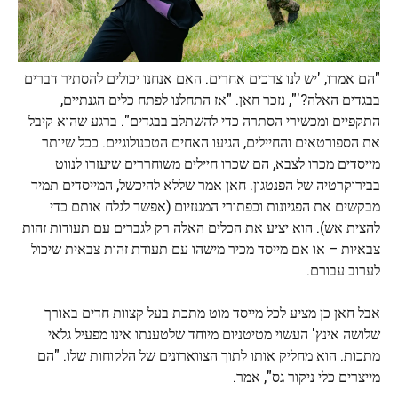
"הם אמרו, 'יש לנו צרכים אחרים. האם אנחנו יכולים להסתיר דברים
בבגדים האלה?'", נזכר חאן. "אז התחלנו לפתח כלים הגנתיים,
התקפיים ומכשירי הסתרה כדי להשתלב בבגדים". ברגע שהוא קיבל
את הספורטאים והחיילים, הגיעו האחים הטכנולוגיים. ככל שיותר
מייסדים מכרו לצבא, הם שכרו חיילים משוחררים שיעזרו לנווט
בבירוקרטיה של הפנטגון. חאן אמר שללא להיכשל, המייסדים תמיד
מבקשים את הפגיונות וכפתורי המגנזיום (אפשר לגלח אותם כדי
להצית אש). הוא יציע את הכלים האלה רק לגברים עם תעודות זהות
צבאיות – או אם מייסד מכיר מישהו עם תעודת זהות צבאית שיכול
לערוב עבורם.
אבל חאן כן מציע לכל מייסד מוט מתכת בעל קצוות חדים באורך
שלושה אינץ' העשוי מטיטניום מיוחד שלטענתו אינו מפעיל גלאי
מתכות. הוא מחליק אותו לתוך הצווארונים של הלקוחות שלו. "הם
מייצרים כלי ניקור גס", אמר.