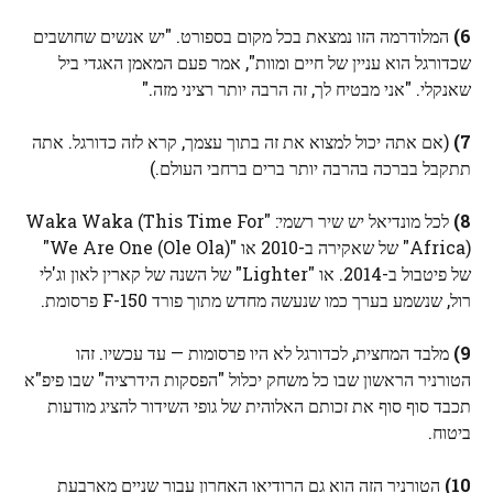
6)
המלודרמה הזו נמצאת בכל מקום בספורט. "יש אנשים שחושבים
שכדורגל הוא עניין של חיים ומוות", אמר פעם המאמן האגדי ביל
שאנקלי. "אני מבטיח לך, זה הרבה יותר רציני מזה."
7)
(אם אתה יכול למצוא את זה בתוך עצמך, קרא לזה כדורגל. אתה
תתקבל בברכה בהרבה יותר ברים ברחבי העולם.)
8)
לכל מונדיאל יש שיר רשמי: "Waka Waka (This Time For
Africa)" של שאקירה ב-2010 או "We Are One (Ole Ola)"
של פיטבול ב-2014. או "Lighter" של השנה של קארין לאון וג'לי
רול, שנשמע בערך כמו שנעשה מחדש מתוך פורד F-150 פרסומת.
9)
מלבד המחצית, לכדורגל לא היו פרסומות — עד עכשיו. זהו
הטורניר הראשון שבו כל משחק יכלול "הפסקות הידרציה" שבו פיפ"א
תכבד סוף סוף את זכותם האלוהית של גופי השידור להציג מודעות
ביטוח.
10)
הטורניר הזה הוא גם הרודיאו האחרון עבור שניים מארבעת