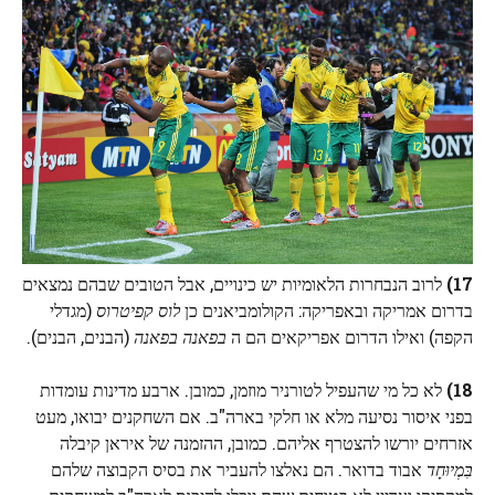
17)
לרוב הנבחרות הלאומיות יש כינויים, אבל הטובים שבהם נמצאים
בדרום אמריקה ובאפריקה: הקולומביאנים כן
לוס קפיטרוס
(מגדלי
הקפה) ואילו הדרום אפריקאים הם ה
בפאנה בפאנה
(הבנים, הבנים).
18)
לא כל מי שהעפיל לטורניר מוזמן, כמובן. ארבע מדינות עומדות
בפני איסור נסיעה מלא או חלקי בארה"ב. אם השחקנים יבואו, מעט
אזרחים יורשו להצטרף אליהם. כמובן, ההזמנה של איראן קיבלה
בִּמְיוּחָד
אבוד בדואר. הם נאלצו להעביר את בסיס הקבוצה שלהם