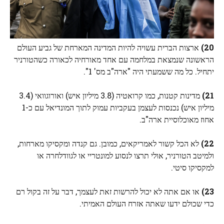
20)
ארצות הברית עשויה להיות המדינה המארחת של גביע העולם
הראשונה שנמצאת במלחמה עם אחד מאורחיה לכאורה כשהטורניר
יתחיל. כל מה ששמעתי היה "ארה"ב מס' 1".
21)
מדינות קטנות, כמו קרואטיה (3.8 מיליון איש) ואורוגוואי (3.4
מיליון איש) נכנסות לעצמן בעקביות עמוק לתוך המונדיאל עם כ-1
אחוז מאוכלוסיית ארה"ב.
22)
לא הכל קשור לאמריקאים, כמובן. גם קנדה ומקסיקו מארחות,
ולמיטב הטורניר, אולי תרצו לנסוע למונטריי או לגוודלחרה או
למקסיקו סיטי.
23)
או אם אתה לא יכול להרשות זאת לעצמך, דבר על זה בקול רם
כדי שכולם ידעו שאתה אזרח העולם האמיתי.