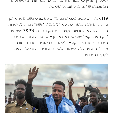
למקסיקו ועדיין לא בטוחים שהם יוכלו להיכנס לארה"ב למשחקים
המתוכננים שלהם בלוס אנג'לס וסיאטל.
19)
אפילו השופטים נמצאים בסיכון. שופט סומלי בשם עומר ארטן
סורב ביום שבת כניסתו לגבול ארה"ב בגלל "חששות בדיקה", למרות
העובדה שהוא נשא ויזה תקפה. כעת מקורות כמו ESPN מצטטים
"פקיד אמריקאי" שהאשים את ארטן – שנחשב לאחד השופטים
הטובים ביותר באפריקה – ב"קשר עם חשודים בחברים בארגוני
טרור". הוא ניסה להיפגש עם מלשינים אחרים במונדיאל במיאמי
לקראת הטורניר.