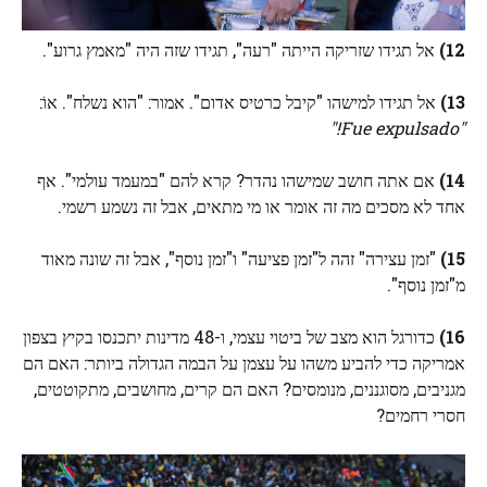
12)
אל תגידו שזריקה הייתה "רעה", תגידו שזה היה "מאמץ גרוע".
13)
אל תגידו למישהו "קיבל כרטיס אדום". אמור: "הוא נשלח". אוֹ:
"Fue expulsado!"
14)
אם אתה חושב שמישהו נהדר? קרא להם "במעמד עולמי". אף
אחד לא מסכים מה זה אומר או מי מתאים, אבל זה נשמע רשמי.
15)
"זמן עצירה" זהה ל"זמן פציעה" ו"זמן נוסף", אבל זה שונה מאוד
מ"זמן נוסף".
16)
כדורגל הוא מצב של ביטוי עצמי, ו-48 מדינות יתכנסו בקיץ בצפון
אמריקה כדי להביע משהו על עצמן על הבמה הגדולה ביותר: האם הם
מגניבים, מסוגננים, מנומסים? האם הם קרים, מחושבים, מתקוטטים,
חסרי רחמים?