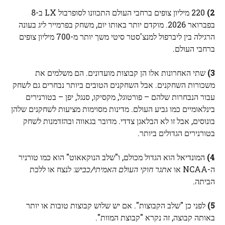
2)
220 מיליון צופים ברחבי העולם התכוונו לסופרבול LX ב-8
בפברואר 2026. מוקדם יותר באותו יום, משחק בפרמייר ליג בעונה
הרגילה בין ליברפול למנצ'סטר סיטי משך יותר מ-700 מיליון צופים
ברחבי העולם.
3)
שתי האחרונות אלו הן קבוצות מועדונים. הם משלמים את
משכורות השחקנים. אבל השחקנים הטובים ביותר נבחרים גם לשחק
עבור הנבחרות שלהם – פורטוגל, מקסיקו, סנגל, יפן – בטורנירים
בינלאומיים כמו גביע העולם. מדינות מסוימות מציעות לשחקנים שלהן
בונוסים, אבל זו לא הבלאגן צדדי. מדובר בגאווה ובהזדמנות לשחק
בטורנירים הגדולים ביותר.
4)
המונדיאל הוא הגדול מכולם, ו"שלב הנוקאאוט" הוא כמו טורניר
ה-NCAA או
אתגר חוקי העולם האמיתי/כביש
: לנצח או ללכת
הביתה.
5)
לפני כן "שלב הקבוצות". אם יש שלוש קבוצות טובות או יותר
באותה קבוצה, זה נקרא "קבוצת המוות".