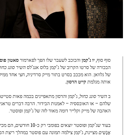
סוף סוף,
יו ג'קמן
והכוכב לשעבר שלו הפך לפארמור
סאטון פוס
הבכורה של סרטו הקרוב של ג'קמן בלוס אנג'לס
השיר סונג כחול
של גלוואן. הוא מככב בסרט בתור מייק סרדיניה, חצי אחד ממיל
אותה מגלמת
קייט הדסון.
ב
השיר סונג כחול,
ג'קמן והדסון מתאפיינים בכמה פאות סטייט
שלהם – או האובססיה – לאמנות הבידור. הרבה דברים טראגיי
האהבה של מייק וקלייר דומה מאוד לזה של ג'קמן ופוסטר.
בעוד שג'קמן ופוסטר יוצאים בפומבי רק כ-10 חודשים, הם מכירים זה את זה מאז תחילת שנות ה-2000. שניהם חברים בקהילת ברודווי הגדולה יותר; כְּמוֹ
אֲנָשִׁים
מציינת, ג'קמן צילמה תמונה עם פוסטר במהלך ריצת הכוכ