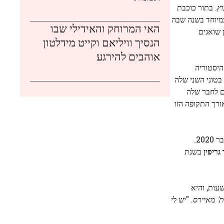
ץ.
בתור כוכבת
מיוחד בשנה שבה
האי המרוחק והאידילי שבו
 שואגים
הנסיך וויליאם וקייט מידלטון
אוהבים להירגע
ה היסטוריה
2006 עד 2009; כשהיא זכתה בטוני השני שלה
ם לחבר שלה
אורך התקופה הזו
התחייה בברודווי עטורת השבחים בכיכובם של פוסטר וג'קמן שהוכרזה במרץ 2019 ובמקור אמורה להיפתח באוקטובר 2020.
גריפין
בשנת
עות, והיא
' מאיירס
. "יש לי