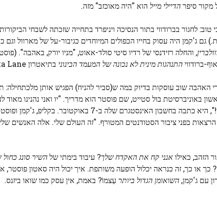
 מקור סיפר
הדיילי מייל
הוא "היה מאוכזב" מזה.
וב: לחגור בברודווי בתור הנסיכה ויניפרד בתחייה שזכתה לשבחי הביקורות
) גם ג'קמן היה עסוק בחייו הכפולים המיוחדים כגיבור-על של מארוול וגם כ
ולברין,
והחלה רזידנסי של רדיו סיטי סולד-אאוט, "מניו יורק, באהבה". (פ
וף-ברודווי
התנהגות מינית לא נכונה של המעמד הבינוני
בתיאטרון Minetta Lane.
י האהבה שוב עוסקות בדיוק במה ש(סביר להניח) הפגיש אותן מלכתחילה: תיא
ן באוניברסיטת בול סטייט, שם פוסטר הוא מדריך. "יו ואני נהנינו מאוד ל
הסטודנטים המוכשרים באוניברסיטת בול סטייט בשבוע שעבר!", היא כתבה בחשבון האינסטגרם שלה
 הרצאות בפני ציבור הסטודנטים המטורף. "זה העולם שלי. אלה האנשים שלי.
ר הזהב, כאילו
אנני קח את האקדח שלך
? עיבוד בימתי של
השיר סונג כחול
שב
כך או כך, זה כנראה יכלול הופעה משותפת. איך יכול היה סאטון פוסטר, או
ן עם ג'קמן,
השואומן הגדול ביותר
עַצמוֹ? באמת, אין עסק כמו שואו ביזנס.