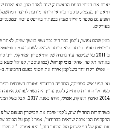
יארח את הטוני בפעם הראשונה; שנה לאחר מכן, הוא יארח שוב,
תיאטרון בעצמה, פוסטר בוודאי הייתה מודעת לריצה המחשמלת
הופיע גם מספר מ
הילד מעוץ
בכפתור בהדפס צ'יטה ובמכנסיים 
בעורקים.
בזמן שהם נפגשו, ג'קמן כבר היה גבר נשוי במשך שנים, לאחר
רומנטית סוערת יותר. היא הייתה נשואה לשחקן עמית
כריסטיא
ב-2011 על שגילמה עוד גרנדה של התיאטרון המוזיקלי, רינו סוויני, בחידוש של
באותה תקופה, שחקן
בובי קנוואל.
(כמו פוסטר, קנוואל ימצא 
– אפילו רקדו יחד כשג'קמן אירח את הטוני בפעם הרביעית ב-2014 – אבל מערכת היחסים ביניהם לא הייתה רומנטית.
ואז הגיע
איש המוזיקה,
כשהחלו החזרות לתחייה, ג'קמן עדיין היה נשוי לפורנס, איתה הו
2014 ואימץ תינוקת,
אמילי,
איתו בשנת 2017. אבל בשל המגיפה והשבתה שלאחר מכן בברודווי, התחייה הופסקה עד 2022.
כשהחזרות התחילו שוב, ג'קמן שיבח את הכישרון העצום של פו
הרקדנית הכי טובה שראית בברודווי", אמר ג'קמן על הכוכב של
את הזמן של חיי לשחק מול הבחור הזה," היא אמרה. "זה חלום 