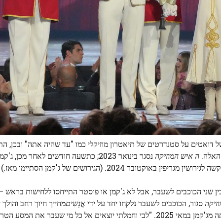
ל דואטים על סטנדרטים של תיאטרון מוזיקלי כמו "עד שהיה אתה" ובכן, ה
 האלה.
ה
איש המוזיקה
נסגר בינואר 2023; כתשעה חודשים לאחר מכן, ג'
ן שני הכוכבים לשעבר, אבל לא ג'קמן או פוסטר התייחסו ללחישות בראש –
זיקה
סגור, הכוכבים לשעבר נלקחו יחד על ידי
אֲנָשִׁים
מחייך חיוך רחב והולך י
פורנס פתחה על פרידתה מג'קמן במאי 2025. "לבי וחמלתי יוצאים אל כל מי שעבר את 