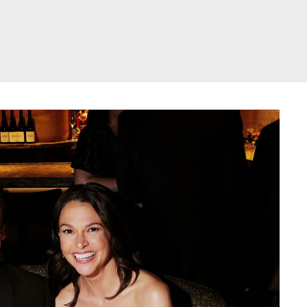
דלג
תוכן