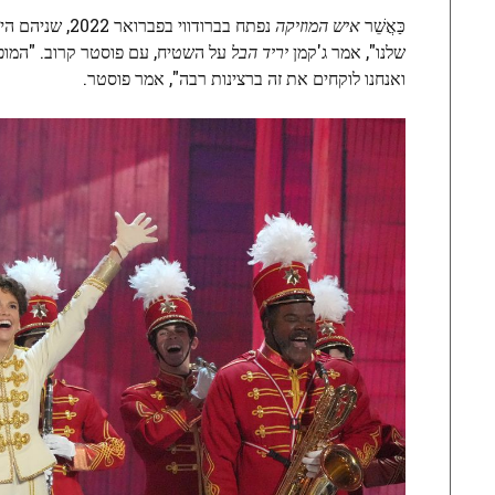
כַּאֲשֵׁר
איש המוזיקה
נפתח בברודווי
שלנו", אמר ג'קמן
יריד הבל
על השטיח, עם פוסטר קרוב. "המופ
ואנחנו לוקחים את זה ברצינות רבה", אמר פוסטר.