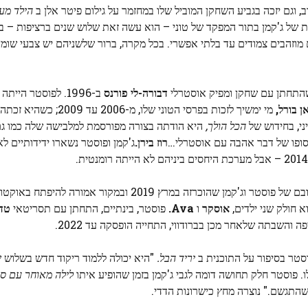
 וגם יזכה בגביע השחקן המוביל שלו במחזמר על גילום פיטר אלן ב
הילד מעו
 של ג'קמן בתור המפקד של טוני – הוא עשה זאת שלוש שנים ברציפות – ב
מוזהבים צמודים עד בלתי אפשרי. בכל מקרה, ברור שלשניהם יש צבעי שומן
 שהתחתן עם שחקן ומפיק אוסטרלי
דבורה-לי פורנס
ב-1996. לפוסטר היית
ן בורל,
מי ימשיך לזכות בפרסי הטוני שלו, מ-
הכל הולך,
היא הודתה בצורה מפורסמת למלבישה שלה כמו ג
בסופו של דבר אהבה עם אוסטרלי…
רוז בירן.
ג'קמן ופוסטר נשארו ידידותיים ל
א חולק שני ילדים,
אוסקר
ו
Ava.
פוסטר, בינתיים, התחתן עם תסריטאי
טד 
סטר בסיפור על התוכנית ב
יריד הבל
.
"היא יכולה ללמוד ריקוד חדש בשלוש ש
ו. פוסטר חלק תחושה דומה לגבי ג'קמן בזמן שהופיע איתו
לילה מאוחר עם סת
שהתגשם." נוצרה מחץ כישרונות הדדי.