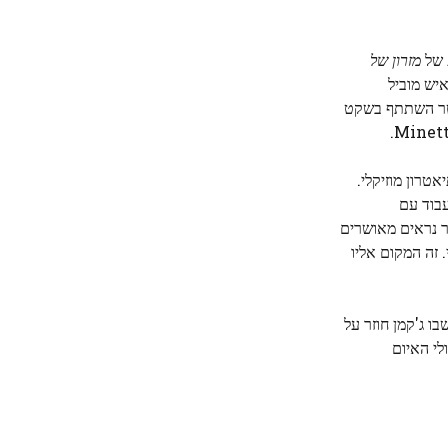
 של
מזרון של
איש מוביל
וסטר השתתף בשקט
טרון מוזיקלי.
עבוד עם
 ב-7 באוקטובר. בקליפ, ג'קמן ופוסטר נראים מאושרים
 זה המקום אליו
ו ג'קמן חוזר על
לי האיום