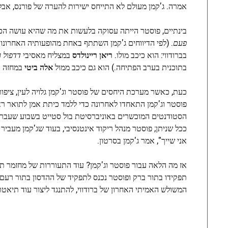
אמרה. ג'קמן מעולם לא התייחס ישירות להערה של פורנס, אבל
בינתיים, פוסטר הייתה עסוקה בלעשות את מה שהיא עושה הכי ט
פעם
. (לפי הדיווחים ג'קמן השתתף באחת מהופעותיה האחרונות.
בברודווי: הוא כיכב מולו.
ריאן ריינולדס
במצליח מאסיבי
דדפול וו
בתוכנית בערב הפתיחה.) הוא גם כיכב ממול
אלה ביטי
במחזה א
כעת, כאשר מערכת היחסים של פוסטר וג'קמן גלויה לעין, ציפור
פוסטר וג'קמן התאחדו לאחרונה כדי ללמד כיתת אמן לתואר ראשו
ככל שניתן; פוסטר מנהל ריקוד אינטנסיבי, בעוד שג'קמן מעביר
אני שייך", אמר ג'קמן בסרטון.
אז מה הלאה עבור פוסטר וג'קמן? עוד התעוררות של מחזמר תו
תפקידו בתור ברק ופוסטר נכנס לתפקיד של ההדסון בתור רעם? 
המשולש האמיתי האחרון של ברודווי, להתנגד ליצור עוד תיאטרו