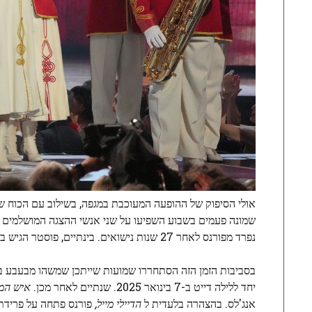
אולי הסיפוק של ההופעה המעוכבת במגפה, בשילוב עם הכוח ש
שמונה פעמים בשבוע השפיעו על שני אנשי ההצגה המושלמים
נפרד מפורנס לאחר 27 שנות נישואים. בינתיים, פוסטר הגיש בקשה לגירושין מגריפין באוקטובר 2024. (הגירושים של ג'קמן הסתיימו מאז.)
בסביבות הזמן הזה הסתחררו שמועות שייתכן שמשהו מבעבע בי
יחד ללילה דייט ב-7 בינואר 2025. שנתיים לאחר מכן.
איש המו
אנג'לס. בהצהרה בלעדית ל
הדיילי מייל
,