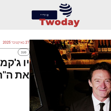
27 באוקטובר 2025
סגנון
יו ג'קמ
את ה"ה