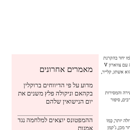
מו יחד בהקרנת
ביום ראשון, עם ג'קמן בחליפה שחורה פשוטה ופוסטר לבוש בשמלה שחורה עם צווארון V
מאמרים אחרונים
Lightn; החצי השני הוא אשתו, קלייר,
מדוע על פי הדיווחים ברוקלין
בקהאם וניקולה פלץ משנים את
ירה והמסירות
בים, סיפור
יום הנישואין שלהם
ההמפטונס יוצאים למלחמה נגד
אמנות
 מכן, ג'קמן