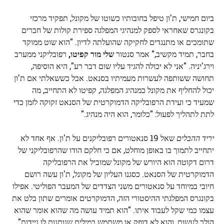
ביום חמישי, ת'ון טיפל בחובותיו כשוטו של מקונל, תפקיד מרכזי
בקונגרס שאחראי לספק למנהיגי המפלגה ספירת קולות של חברים
שתומכים או מתנגדים לחקיקה שהועלתה לדיון. "הוא שוט ממוקד
בחבר, תמיד מקשיב," אמר סנטור
שלי מור קפיטו,
רפובליקני ממערב
וירג'יניה. "אני לא יכולה להגיד עליו שום דבר רע", היא הוסיפה,
תחושה ששותפה לעשרות מעמיתיו בסנאט. אבל כששאלתי אם ת'ון
יכול להחליף את מקונל כמנהיג המפלגה, קפיטו לא התחייב, מה
שמעיד כי ועידת הרפובליקה הדמוקרטית של הסנאט זקוקה לזמן כדי
לתת לתהליך לפעול: "כלומר, הוא היה מנהיג."
יריד ההבלים
שאל 19 סנאטורים רפובליקנים על ת'ון. אף אחד לא
יתחייב לתמוך בו באופן מוחלט, אם כי חלקם הודו שהרפובליקני של
דרום דקוטה הוא היורש של מקונל שמוביל את הרפובליקה
הדמוקרטית של הסנאט. כסגנו העליון של מקונל, ת'ון עשה רושם
חיובי במיוחד על סנאטורים משני הצדדים של המעבר הפוליטי. אפילו
בקונגרס המפלגתי ההיסטורי הזה, הדמוקרטים אומרים שתון בלט את
עצמו כמי שקל לעבוד איתו. "הוא תמיד עושה מה שהוא אומר שהוא
הולך לעשות, והוא לא דופק או משתמש במילים שנותנות לו ניידות",