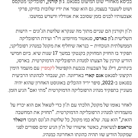
בכיסא מאחורי שוט המיעוט בסנאט.
ג'ון קורנין,
רפובליקני מטקסס
ושוט לשעבר בעצמו, גם הוא שמר את ידיו שלובות בחיקו, פרקי
אצבעותיו לבנים בזמן שסובב את אגודליו ודשדש במושבו.
ת'ון וקורנין הם שניים מתוך מה שנקרא שלושת הג'ונים – הישות
השלישית
ג'ון בארסו,
סנאטור מוויומינג ויו"ר ועידת הרפובליקה
הממשלתית הנוכחית – כנראה שיחליף את מקונל כמנהיג רפובליקני,
תפקיד בו החזיק המחוקק בקנטקי במשך 17 שנות שיא. ביום חמישי
הודיע ​​קורנין על הצעתו למנהיג הרפובליקה הדמוקרטית. בארסו,
בינתיים, דילג על הצבעות בגבעת הקפיטול
לקמפיין
עם מועמד הימין
הקיצוני לסנאט
אגם קארי
באריזונה. תון, שנבחר לכהונתו הרביעית
בסנאט ב-2022, סיפר
יריד ההבלים
באוגוסט האחרון שהוא יהיה
מעוניין בתפקיד מנהיג הרפובליקה הדמוקרטית "מתי ואם" הגיע הזמן.
לאחר נאומו של מקונל, הלכתי עם ת'ון כדי לשאול אם הוא יכריז על
מועמדותו למנהיג הרפובליקה הדמוקרטית. "תחזיק את המחשבה
הזאת," הוא ענה. שלא כמו מקונל, כל שלושת הג'ונס תמכו
דונאלד
טראמפ
לנשיאות, כאשר אישורו של ת'ון הגיע ימים ספורים לפני
שמקונל הודיע ​​שזו תהיה כהונתו האחרונה כמנהיג.