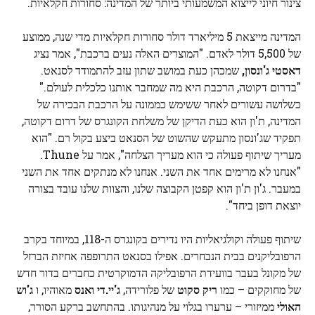
צינור חיוני לייצוא המשמעותי ביותר של המדינה: סחורות חקלאיות.
המדינה מייצאת 5 מיליארד דולר סחורות חקלאיות מדי שנה, ממוצע
של 5,500 דולר לאדם. "המוצרים האלה נעים ברכבת", אמר נציג
דאסטי ג'ונסון,
שמכהן כעת במושב שתון עזב להתמודד לסנאט.
"בדרום דקוטה, הרכבת היא מה שמחבר אותנו כלכלית לעולם."
כשלושה עשורים לאחר ששימש כממונה על הרכבת הבכירה של
המדינה, ת'ון הוא כעת הדיקן של משלחת הקונגרס של דרום דקוטה,
תפקיד שג'ונסון מתעקש שהשוט של הסנאט ביצע בקול רם. "הוא
מעריך שיתוף פעולה כי הוא מעריך הצלחה", אמר על Thune.
"אנחנו לא מרימים אחד את השני. אנחנו לא מנתקים אחד את השני
במעבר. ג'ון ת'ון הוא קפטן הקבוצה שלנו, והצוות שלנו עובד בצורה
יוצאת דופן ביחד".
שיתוף פעולה וקולגיאליות היו נדירים בקונגרס ה-118, במיוחד בקרב
הרפובליקנים בבית הנבחרים. אפילו בסנאט התרופפה אחיזת הברזל
של מקונל בעבר בוועידת הרפובליקה הדמוקרטית כחברים בדור חדש
של מחוקקים – כמו
ריק סקוט
של פלורידה,
ג'יי.די ואנס
מאוהיו, ו
ג'וש
האולי
ממיזורי – ערערו בגלוי על מנהיגותו. בהתחשב ברקע הסורר,