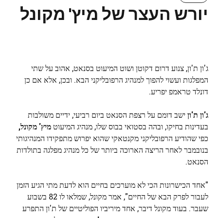
יורש העצר של מיץ' מקונל
ג'ון ת'ון, צנוע דרום דקוטן ושוט המיעוט בסנאט, אהוב על שתי
המפלגות ועשוי להפוך למנהיג הרפובליקני הבא. ובכן, אלא אם כן
דונלד טראמפ יפריע.
ג'ון ת'ון
ישב דומם על רצפת הסנאט ביום רביעי, ידיים משולבות
בעדינות בחיקו, ובהה בסטואי בבוס שלו, מנהיג המיעוט
מיץ' מקונל
,
כפי שהודיע ​​הרפובליקני מקנטאקי שהוא יפרוש מתפקידו המנהיגותי
בנובמבר לאחר הריצה הארוכה ביותר של כל מנהיג מפלגה בתולדות
הסנאט.
"אחד הכישרונות הכי לא מוערכים בחיים הוא לדעת מתי הגיע הזמן
לעבור לפרק הבא של החיים", אמר מקונל, שמלאו לו 82 בשבוע
שעבר. בעוד מקונל דיבר, אחד מיריביו הפוליטיים של ת'ון התפרע