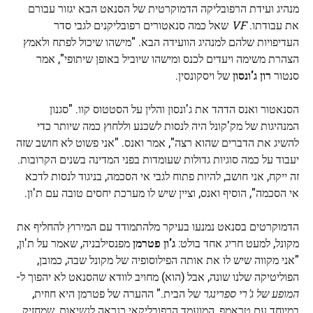
מנהיג ועידת הרפובליקה הדמוקרטית של הסנאט הבא יגזור עבורם
את עבודתו.
VF
שאל כמה סנאטורים רפובליקנים לגבי סדר
העדיפויות שלהם למנהיג הוועידה הבא. "מישהו שיכול לפתח ולאמץ
הצהרת משימה ויעדים לכנס ומישהו שיוביל באופן שיתופי", אמר
סנטור
רון ג'ונסון
של ויסקונסין.
הסנאטור ואנס הדהד את ג'ונסון והלין על הסטטוס קוו. "סגנון
המנהיגות של מק'קונל היה לנסות לשכנע וללחוץ כמה שיותר כדי
להשיג את הדברים שהוא רצה", אמר ואנס. "אני פשוט לא חושב שזה
יעבוד על כמה סוגיות גדולות שעומדות בפני המדינה בשנים הקרובות.
זה ייקח, אני חושב, להיות פתוח לגבי אי הסכמה, בניגוד לנסות לדכא
אי הסכמה", הוסיף ואנס, וציין שיש לו מערכת יחסים טובה עם ת'ון.
הדמוקרטים בסנאט נמנעו בעיקר מלהתמודד עם המירוץ להחליף את
מקונל, למעט חריג אחד בולט:
ג'ון פטרמן
מפנסילבניה, שאמר על ת'ון,
"אני מקווה שיש לו את אותה הפילוסופיה של מקונל שבה, כמובן,
הפוליטיקה שלנו שונה, אבל (הוא) מחויב לוודא שהסנאט לא יהפוך ל-
המופע של ג'רי ספרינגר
של הבית." ההערה של פטרמן היא חוזית,
במיוחד עם טראמפ, המועמד הרפובליקאי כנראה לנשיאות, שמחזיק