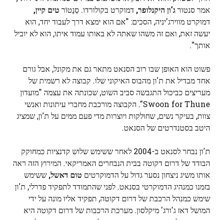
אמר סנטור
ג'ון היקנלופר,
דמוקרט בקולורדו. סֵנָטוֹר
טים קיין,
דמוקרט מווירג'יניה, הסכים: "אם הוא ימצא דרך לעבוד יחד, הוא
יעשה זאת, ואם זה משהו שאתה לא באותו עמוד איתו, הוא לא יוביל
אותך".
פשוט הוא האופן שבו רוב הסנאט מתאר גם את מקונל, אבל גורם
אחד מבדיל את ת'ון מהבוס האיקוני שלו. קבוצה לא רשמית של
מעריצים כביכול התגבשה סביב השוט, שכונתה את עצמה "מועדון
Swoon for Thune". הקבוצה מורכבת מחברי עיתונות ואנשי
צוות, בעיקר נשים, שחולקות ויוצרות מדי פעם ממים על ת'ון, שמציג
היטב בסטנדרטים של הסנאט.
ת'ון נבחר לסנאט ב-2004 לאחר ששימש שלוש קדנציות כמחוקק
הבודד של דרום דקוטה בבית הנבחרים האמריקאי. המירוץ הזה ראה
אותו משיג ניצחון נסער גדול על הדמוקרטים
טום דאשל,
ששימש
בזמנו כמנהיג הדמוקרטי בסנאט. לפני שהתמודד לתפקיד פדרלי, ת'ון
שימש כמנהל הרכבת של דרום דקוטה, תפקיד אליו מונה על ידי
המושל דאז ג'ורג' מיקלסון. מערכת הרכבות של דרום דקוטה היא