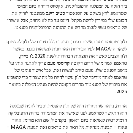
ביד חזקה על המפלגה הרפובליקנית. אקסיוס דיווחה ביום חמישי
שטראמפ לחץ בשקט על הסנאטור
סטיב דיינס
ממונטנה לזרוק את
הכובע שלו במירוץ לרשת מקונל. דיינס עד כה לא מחויב, אבל אישורו
של טראמפ עשוי לעצב מחדש את ההנהגה הרפובליקנית בסנאט.
ת'ון וטראמפ נתנו ראשים בעבר, בעיקר בגלל סירובו של ת'ון להצטרף
לשקר ה-MAGA לפיו הבחירות האחרונות לנשיאות נגנבו. כאשר
ת'ון הצביע לאשר את תוצאות הבחירות לשנת 2020
ג'ו ביידן,
טראמפ אמר מושל דרום דקוטה
קריסטי נועם
צריך לאתגר אותו על
מושב הסנאט שלו. נועם סירב לעשות זאת, אבל אישור פומבי של
טראמפ לאחד מיריביו של ת'ון עשוי להיות כל מה שצריך כדי להטביע
את סיכוייו של הסנאטור מדרום דקוטה להיות מנהיג המפלגה בינואר
2025.
אחרת, נראה שהתחרות היא של ת'ון להפסיד, וסביר להניח שבגללה
הוא התקשר לטראמפ לפני שאישר את המתמודד בחזית הרפובליקה
הדמוקרטית לנשיאות ביום ראשון. בקפיטול, שם הוא מהימן, אהוד
ונינוח – תכונות מנהיגות
אל
תאר את טראמפ ואת תנועת MAGA –