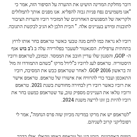
דובר מחלקת המדינה הושיט את ההערה על הסיפור הזה, אמר כי
"אנו משמיעים נפח פניות גבוה להפליא. אנו מפנים אותך לתמלולים
ולקריאה של המפגשים האחרונים של המזכיר רוביו והערות הציבור
לתובנות ומידע בעניינים אלה. " הבית הלבן לא הגיב לבקשת התגובה.
רוביו לא נראה כמו לוחם מגה טבעי כאשר טראמפ בחר אותו לרוץ
בתחתית ערפילית. הסנאטור לשעבר בפלורידה עלה ב
ג'ב בוש
אגף
ה- ​​GOP, והסגנון שלו עדיין חובב את הממסד. וכמובן, לטראמפ ורוביו
היסטוריה. טראמפ לעג לרוביו כ"לידל מרקו "כשהם התמודדו זה מול
זה בראשון GOP 2016. לאחר שטראמפ כבש את המסיבה, רוביו
התאכסן ועבד כדי להרוויח את אישורו של טראמפ. טראמפ אישר
את רוביו כאשר רוביו רץ לבחירה מחודשת בשנת 2021. טראמפ
ורוביו טלאו את העניינים מספיק טוב, עד שטראמפ כמעט בחר את
רוביו להיות בן זוגו לריצה משנת 2024.
"לטראמפ יש את מרקו במדינה מכיוון שזה פרס הנחמה", אמר לי
רפובליקני קרוב לשניהם.
בימים האחרונים, רוביו הגן על טראמפ באופן ווקאלי, אולי כדרך