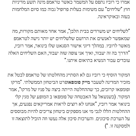
אמרו כי רוביו נתפס על המשמר כאשר טראמפ מינה תשע מדיניות
חוץ "שליחים" עם משימות בעלות פרופיל גבוה כמו סיום המלחמות
בעזה ובאוקראינה.
"לשליחים יש משרדים בבית הלבן", אמר אחד מאותם מקורות, מה
שמאפשר לאנשים את הרושם שלשליחים יש יותר גישה לטראמפ
מאשר לרוביו. במהלך דיוני אישור הסנאט שלו בינואר, אמר רוביו,
"הדרך בה זה יעבוד, ואיך אני צופה שזה יעבוד, האם השליחים האלה
עובדים עבור הנשיא בתיאום איתנו."
המקור הוסיף כי רוביו גם לא הסתייג מהחלטתו של טראמפ לבטל את
מזכיר המדינה לשעבר
מייק פומפאו
פרט הביטחון הממשלתי. "מרקו
ופומפאו קרובים, כך שההחלטה הייתה ביצה על פניו של מרקו", אמר
המקור. (כשנשאל על האבטחה של פומפאו ב
המופע של מגין קלי
בינואר אמר רוביו, "אנחנו לא רוצים לראות אמריקאים נפגעים, אך
ההחלטות הללו לגבי מי אנו מספקים ביטחון צריכים להיות מבוססים
על הערכת סיכונים. והערכות סיכון אלה נעשו וזה הוביל לתוצאה זו
ולמסקנה זו. ")