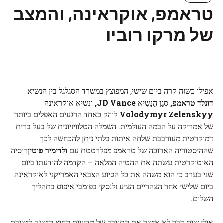
טראמפ, אוקראינה, והמצב
של מרקו רוביו
אפילו כשזה קרה ביום שישי, המפוצץ במשרד הסגלגל בין הנשיא
דונלד טראמפ,
סְגַן הַנָשִׂיא
JD Vance,
ונשיא אוקראינה
Volodymyr Zelenskyy
לוהק כאחד הרגעים האפלים ביותר
של אמריקה על הבמה העולמית. השמלה הטלוויזיונית של בעל ברית
דמוקרטית מעורבבת שלחה איתות בלתי ניתן להכחשה לכך
שההיסטוריה הארוכה של טראמפ מפלרטטת עם
ולדימיר פוטין
רוסיה
האוטוקרטית עשתה את ההטיה המלאה – הקדמה להודעתו ביום
שני בערב כי הוא משהה את כל הסיוע הצבאי האמריקני לאוקראינה.
ביום שלישי אחר הצהריים הציע זלנסקי בפומבי איפוס בתהליך
השלום.
אולי שום דבר לא אישר את התגובה של מדיניות החוץ הישנה לישיבת