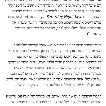
יום שישי יותר מדמות מזכיר המדינה
מרקו רוביו,
יושב על הספה ליד
ואנס מחייך. הטבלה הפכה מייד לחומר של ממים, תגובות מומחים
בשפת הגוף, ו
Saturday Night Live
הקור נפתח. (טראמפ, אותו
מגלם
ג'יימס אוסטין ג'ונסון,
הסתכל על
מרצ'לו הרננדז
משחק את
הדיפלומט העליון שלו וציין: "גבר, תסתכל על רוביו שם, מתנתק
לחלוטין.")
בעוד שרוביו מיהר להגיע לתור בימים שאחרי העימות של זלנסקי,
העימות ההיסטורי אכן חשף קו תקלות בתוך הממשל: רוביו מתוסכל
באופן פרטי מכך שטראמפ הציב אותו למעשה. לדברי ארבעה
רפובליקנים בולטים בקרבת הבית הלבן, רוביו, שהיה תומך נץ ותומך
באוקראינה, אמר לאנשים שהוא מוטרד מהיעדר ההשפעה שלו
במדיניות החוץ למרות היותו, לפחות על הנייר, את הדיפלומט הבכיר
של הממשל. אחד המקורות אמר כי הם הרגישו כאילו רוביו הוא לרוב
האחרון לדעת מתי מתקבלות החלטות מדיניות חוץ בבית הלבן.
לדברי הרפובליקנים שדיברתי איתם, האומללות של רוביו עם טראמפ
התבשלה לפני שביקורו של זלנסקי עבר לצדדים. שניים מהמקורות