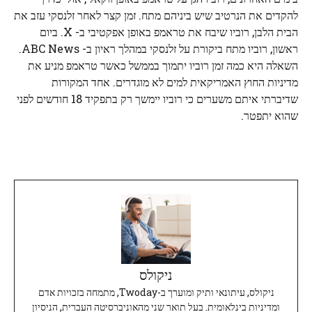
להקדים את הנרטיב שיש ביניהם מתח. זמן קצר לאחר זלנסקי עזב את
הבית הלבן, רוביו שיבח את טראמפ באופן אפקטיבי ב- X. ביום
ראשון, רוביו מתח ביקורת על זלנסקי במהלך ראיון ב- ABC News.
השאלה היא כמה זמן רוביו יתמוך בממשל כאשר טראמפ מניע את
מדיניות החוץ האמריקאית למים לא מוגדרים. אחד המקורות
שדיברתי איתם משערים כי רוביו יימשך רק בתפקיד 18 חודשים לפני
שהוא יתפטר.
ניקולס
ניקולס, עיתונאי ותיק ומוערך ב-Twoday, מתמחה בזכויות אדם
ומדיניות בינלאומית. בעל תואר שני מהאוניברסיטה העברית, הניסיון