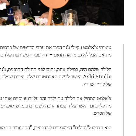
טימותי צ'אלמט
ו
קיילי ג'נר
הפכו את ערבי הדייטים של פרסים 
מתואם אבל לא
גַם
מראה תואם – וההופעה המשותפת שלהם בגלובוס הזהב 2026 ביום ראשון 
הלילה שלהם היה, במילה אחת, זהוב: לפני תחילת התוכנית,
של לוריין שוורץ.
צ'אלמט התחיל את הלילה עם ילדת זהב על זרועו וסיים אותו 
מוזיקלי ביום ראשון על הופעתו הזוכה לשבחים ב
מרטי סופרים.
של הסרט.
הוא הצדיע ל"גדולים" המועמדים לצידו וציין, "הקטגוריה הזו מו