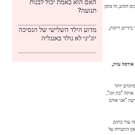
האם הוא באמת יכול לבנות
ס הזהב, זה סימן
תנועה?
ידיים ריקות,
מדוע הילד השלישי של הנסיכה
יוג'יני לא נולד באנגליה
אודסה עזיון,
ֶק. בטקס פרסי בחירת המבקרים 2026 מוקדם יותר
ותה "בת זוגו",
עה "אני אוהב
 עור כתום
ן התבדחו על