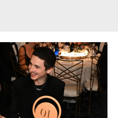
דלג
תוכן