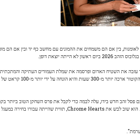
לאומנות, בין אם הם משמחים את ההמונים עם מחשב כף יד ובין אם הם מופ
לא הייתה יוצאת דופן.
 ג'נר עזבה את השטיח האדום ופרסמה את שמלת העמודים העתיקה והמתכתי
Ashi Studio היישר לרשת האינסטגרם שלה. יצירת שמלת הקו
עם פסל זהב חדש בידו, עלה לבמה כדי לקבל את פרס השחקן הטוב ביותר בקו
הוא שוב לבש את Chrome Hearts, תווית שהייתה עבורו בחי
ערמת".