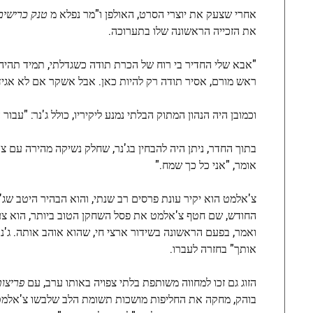
אחרי שצעק את יוצרי הסרט, האולפן ו"מר נפלא מ
טנק כרישים
את הזכייה הראשונה שלו בתערוכה.
"אבא שלי החדיר בי רוח של הכרת תודה כשגדלתי, תמיד תהיה 
ראש מורם, אסיר תודה רק להיות כאן. אבל אשקר אם לא אגיד
וכמובן היה הנהון המתוק הבלתי נמנע ליקיריו, כולל ג'נר: "עבור 
בתוך החדר, ניתן היה להבחין בג'נר, שחלק נשיקה מהירה עם 
אומר, "אני כל כך שמח."
צ'אלמט הוא יקיר עונת פרסים רב שנתי, והוא הבהיר היטב שג'נ
החודש, שם חטף צ'אלמט את פסל השחקן הטוב ביותר, הוא צעק א
ואמר, בפעם הראשונה בשידור ארצי חי, שהוא אוהב אותה. ג'נ
אותך" בחזרה לעברו.
הזוג גם זכו למחווה משותפת בלתי צפויה באותו ערב, עם
פריצו
בוהק, מחקה את החליפות מושכות תשומת הלב שלבשו צ'אלמט ו