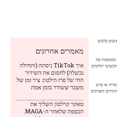
יעים בלבוש
מאמרים אחרונים
ת המהממת של
איך TikTok ניסתה (ותחילה
טור ארכה יותר מ-300 שעות והיא הונחה על ידי יותר מ-100 קראט של תכשיטי יהלומים
נכשלה) לחסום את השידור
החי של פרז הילטון: ציר זמן של
מדיה או סרט
משבר ששודר בזמן אמת
רה במעגל הקידום והפרסים
טאקר קרלסון השליך את
הכפפה שלאחר ה-MAGA.