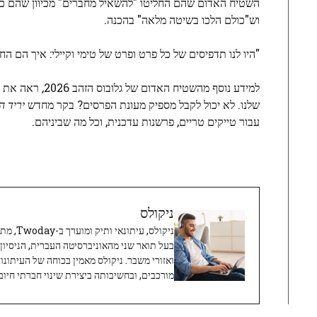
השטיח האדום שהם החליטו "להשאיל מחברים" מכיוון שהם כל
וש"כולם הלכו בשיטה מלאה" בהכנה.
"היו לנו תדפיסים של כל פרט ופרט של טימי וקיילי: איך הם הח
למידע נוסף מהש
שלנו. לא יכול לקבל מספיק מעונת הפרסים? בקר מחדש
יריד ה
עבור טייקים טריים, פרשנות עדכנית, וכל מה שביניהם.
ניקולס
ניקולס, 
בעל תואר שני מהאוניברסיטה העברית, הניסיון
ואזורי משבר. ניקולס מאמין בכוחה של העיתונו
מורכבים, ובחשיבותה ביצירת שינוי חברתי חיובי