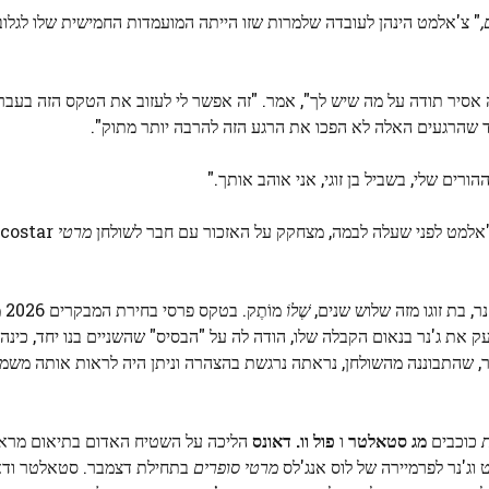
,
" צ'אלמט הינהן לעובדה שלמרות שזו הייתה המועמדות החמישית שלו לגלובו
אסיר תודה על מה שיש לך", אמר. "זה אפשר לי לעזוב את הטקס הזה בעבר ב
 שהרגעים האלה לא הפכו את הרגע הזה להרבה יותר מתוק".
ההורים שלי, בשביל בן זוגי, אני אוהב אותך."
צ'אלמט לפני שעלה לבמה, מצחקק על האזכור עם חבר לשולחן
מרטי
costar
ר, בת זוגו מזה שלוש שנים,
שֶׁלוֹ
מוֹת
ת ג'נר בנאום הקבלה שלו, הודה לה על "הבסיס" שהשניים בנו יחד, כינה א
ר, שהתבוננה מהשולחן, נראתה נרגשת בהצהרה וניתן היה לראות אותה משמי
ת
כוכבים
מג סטאלטר
ו
פול וו. דאונס
הליכה על השטיח האדום בתיאום מראה
ג'נר לפרמיירה של לוס אנג'לס
מרטי סופרים
בתחילת דצמבר. סטאלטר ודאו