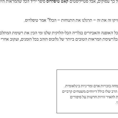
 כך עסוקים, אבל סטייליסטים
קאט טיפלדוס
סיפר
יריד הבל
שהמראות היו 
זיקו זה את זה – תרגלנו את התנוחות – הכל!" אמר טיפלדוס.
טיח האדום של גלובוס הזהב 2026, ראה את כל האופנה והאביזרים בגלריה הכל-הלוקית שלנו ומי הכין את רשימת
בל
רשימת המראות הטובים ביותר של גלובוס הזהב בכל הזמנים, ועקוב אחרי ה
עיתונאי ותיק ומוערך ב-Twoday, מתמחה בזכויות אדם ומדיניות בינלאומית.
 הרב שלו כולל דיווחים משטחים קרביים
ת להאיר זוויות חדשות על סיפורים
.