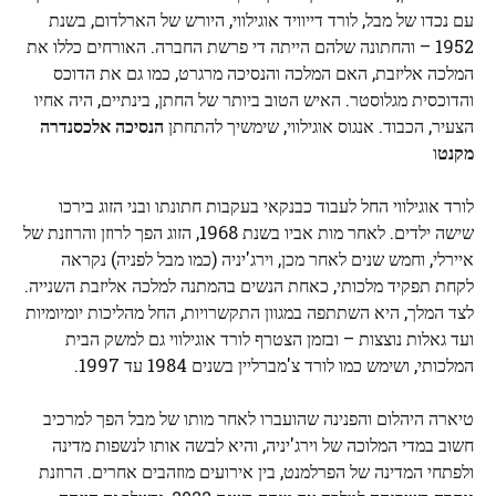
עם נכדו של מבל, לורד דייוויד אוגילווי, היורש של הארלדום, בשנת
1952 – והחתונה שלהם הייתה די פרשת החברה. האורחים כללו את
המלכה אליזבת, האם המלכה והנסיכה מרגרט, כמו גם את הדוכס
והדוכסית מגלוסטר. האיש הטוב ביותר של החתן, בינתיים, היה אחיו
הצעיר, הכבוד. אנגוס אוגילווי, שימשיך להתחתן
הנסיכה אלכסנדרה
מקנט
ו
לורד אוגילווי החל לעבוד כבנקאי בעקבות חתונתו ובני הזוג בירכו
שישה ילדים. לאחר מות אביו בשנת 1968, הזוג הפך לרוזן והרוזנת של
איירלי, וחמש שנים לאחר מכן, וירג'יניה (כמו מבל לפניה) נקראה
לקחת תפקיד מלכותי, כאחת הנשים בהמתנה למלכה אליזבת השנייה.
לצד המלך, היא השתתפה במגוון התקשרויות, החל מהליכות יומיומיות
ועד גאלות נוצצות – ובזמן הצטרף לורד אוגילווי גם למשק הבית
המלכותי, ושימש כמו לורד צ'מברליין בשנים 1984 עד 1997.
טיארה היהלום והפנינה שהועברו לאחר מותו של מבל הפך למרכיב
חשוב במדי המלוכה של וירג'יניה, והיא לבשה אותו לנשפות מדינה
ולפתחי המדינה של הפרלמנט, בין אירועים מוזהבים אחרים. הרוזנת