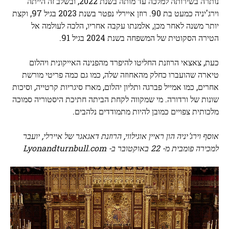
נותרה בשירותה למלכה עד מותה בשנת 2022, ובשלב זה הייתה
וירג'יניה כמעט בת 90. רוזן איירלי נפטר בשנת 2023 בגיל 97, וקצת
יותר משנה לאחר מכן, אלמנתו עקבה אחריו, הלכה לעולמה אל
הטירה הסקוטית של המשפחה בשנת 2024 בגיל 91.
כעת, צאצאי הרוזנת החליטו להיפרד מהפנינה האייקונית ויהלום
טיארה שהועברו כחלק מהאחוזה שלה, כמו גם כמה פריטי מורשת
אחרים, כמו אמייל פברגה ותליון יהלום, מארז סיגריות קרטייה, וסיכות
שונות של ורדורה. מי שמקווה לקחת הביתה חתיכת היסטוריה סמוכה
מלכותית צפויים כמובן להיות מתמודדים נלהבים.
אוסף וירג'יניה הון ראיין אוגילווי, הרוזנת דאגאגר ​​של איירלי, יועבר
למכירה פומבית מ- 22 באוקטובר ב- Lyonandturnbull.com