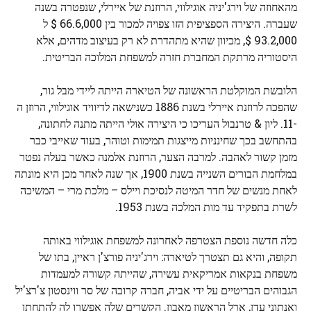
מהאחוזה של וירג'יניה אוגילווי, הרוזנת של איירלי, שנפטרה בשנה
שעברה. היצירה הספציפית הזו צפויה למכור בין 66.6,000 $ ל
93.2,000 $, מכיוון שהיא מתהדרת לא רק בעיצוב מדהים, אלא
היסטוריה מרתקת המחברת חזרה למשפחת המלוכה הבריטית.
הלובשת המוקלטת הראשונה של הטיארה הייתה ליידי מבל גור,
שהפכה לרוזנת איירלי בשנת 1886 כשנישאה לדיוויד אוגילווי, הרוזן ה
-11. ליון & טרנבול העריכו כי היצירה אולי הייתה מתנה לחתונה,
בהתחשב בכך שחינניות מייצגות תמימות וטוהר, בעוד שאייבי כבר
מזמן קשור לאהבה. למרבה הצער, הרוזנת אלמנה כאשר בעלה נפטר
במלחמת הבורים השנייה בשנת 1900, אך שנה לאחר מכן היא מונתה
לאחת מנשים של חדר המיטה לנסיכת ויילס – מלכת מרי – המשיכה
לשרת בתפקיד עד מות המלכה בשנת 1953.
כלה חדשה נוספת הצטרפה לאחרונה למשפחת אוגילווי באותה
תקופה, והיא גם תצטרך לטיארה: וירג'יניה פורצ'ן ראיין, בתו של
משפחת בנקאות אמריקאית עשירה, שהייתה קשורה למעמדות
הגבוהים הבריטיים על ידי אביה, חברה קרובה של סר ווינסטון צ'רצ'יל
ואנתוני עדן, ארל הראשון מאבון. הקשרים שלה אפשרו לה להתחתן