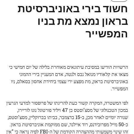
חשוד בירי באוניברסיטת
בראון נמצא מת בניו
המפשייר
הרשויות הודיעו במסיבת עיתונאים מאוחרת בלילה של יום חמישי כי
מצאו את קלאודיו מנואל נבס ולנטה, אדם המעניין בירי ההמוני
באוניברסיטת בראון, מת מפצע ירי עצמי ביחידת אחסון בסאלם, ניו
המפשייר.
לפי המשטרה, המקרה קשור כעת להריגתו של פרופסור למדעי הגרעין
במכון הטכנולוגי של מסצ'וסטס בן 47 ויליד פורטוגל נונו לוריירו,
שנורה יומיים לאחר מכן, ב-15 בדצמבר, בביתו בברוקליין, מסצ'וסטס,
כ-50 מייל מפרובידנס, רוד איילנד, שם ממוקמת אוניברסיטת בראון.
זהו שינוי משמעותי מההצהרה הקודמת של ה-FBI לפיה נראה כי "אין