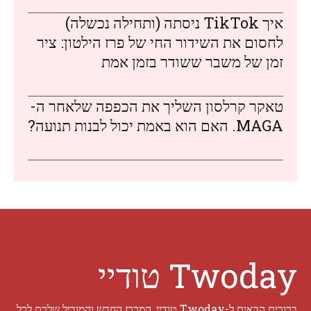
איך TikTok ניסתה (ותחילה נכשלה)
לחסום את השידור החי של פרז הילטון: ציר
זמן של משבר ששודר בזמן אמת
טאקר קרלסון השליך את הכפפה שלאחר ה-
MAGA. האם הוא באמת יכול לבנות תנועה?
Twoday טודיי
ברוכים הבאים ל-Twoday טודיי, המרכז החדש והמוביל שלכם לכל