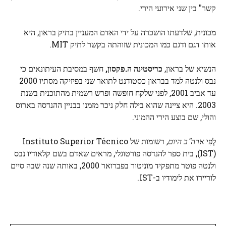
קשר" בין שני אירועי הירי.
מכונית, שלדעתו הושכרה על ידי האדם המעניין בתיק בראון, היא
אותו דגם ודגם כמו המכונית שזוהתה בקשר לתיק MIT.
הנשיא של בראון,
כריסטינה ה.פקסון,
חשף במסיבת העיתונאים כי
נבס ולנטה למד בבראון כסטודנט לתואר שני בפיזיקה מסתיו 2000
עד אביב 2001, לפני שלקח חופשה ופרש רשמית מהתוכנית בשנת
2003. היא ציינה שהוא בילה חלק ניכר מזמנו בבניין ההנדסה בארוס
והולי, שם בוצע הירי ההמוני.
לְפִי
ארה"ב היום,
רשומות של Instituto Superior Técnico
(IST), בית ספר להנדסה פורטוגלי, מראים שאדם בשם קלאודיו נבס
ולנטה פוטר מתפקיד מוניטור בפברואר 2000, באותה שנה שבה סיים
לוריירו את לימודיו ב-IST.