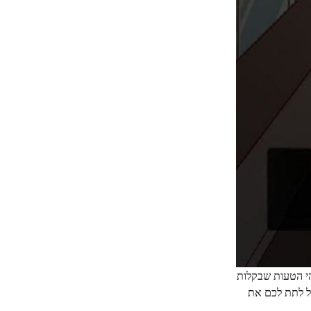
והי הטעות שבקלות
יא דרך מצוינת להעריך את רמת ה-IQ שלכם, אך כמובן, מבחן IQ אמיתי יכול לתת לכם את