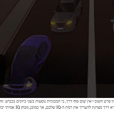
 פרט חשוב—אין שום סוף דרך, כי המכוניות נוסעות בשני כיוונים בכביש. ז
אפשר לפספס אם לא מתבוננים בתמונה היטב. חידת מוח כזו ה