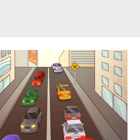
דלג
תוכן