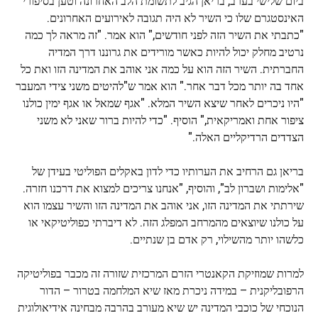
ביום שלישי בערב, בריאן הגיב לתשומת הלב האחרונה וטען בסיפורי
האינסטגרם שלו כי השיר לא היה תגובה לאירועים האחרונים.
"כתבתי את השיר הזה לפני חודשים," הוא אמר. "זה מראה לך כמה
נרטיב מחלק יכול להיות כאשר מורידים את גרוננו דרך המדיה
החברתית. השיר הזה הוא על כמה אני אוהב את המדינה הזו ואת כל
אחד בה יותר מכל דבר אחר." הוא אמר ש"להיטים משני צידי המעבר
"היו ניכרים לאחר שיצא השיר המלא. "אגף שמאל או אגף ימין כולנו
ציפור אחת ואמריקאית," הוסיף. "כדי להיות ברור שאני לא משני
הצדדים הרדיקליים האלה."
בריאן גם הרחיב את הערותיו כדי לדון באקלים הפוליטי בעידן של
"אלימות ושברון לב", והוסיף, "אנחנו צריכים למצוא את דרכנו חזרה.
שירתתי את המדינה הזו, אני אוהב את המדינה הזו והשיר עצמו הוא
על כולנו שיוצאים מהמרחב המפלג הזה. לא דיברתי כפוליטיקאי או
כלשהו יותר מהשילוי, רק אדם בן שנתיים.
למרות שמוזיקת ​​הקאנטרי הזרם המרכזית שזורה זה מכבר בפוליטיקה
הרפובליקנית – במידה ניכרת מאז שיא המלחמה בטרור – הדור
הנוכחי של כוכבי המדינה יש שיא מעורב בהרבה מבחינה אידיאולוגית