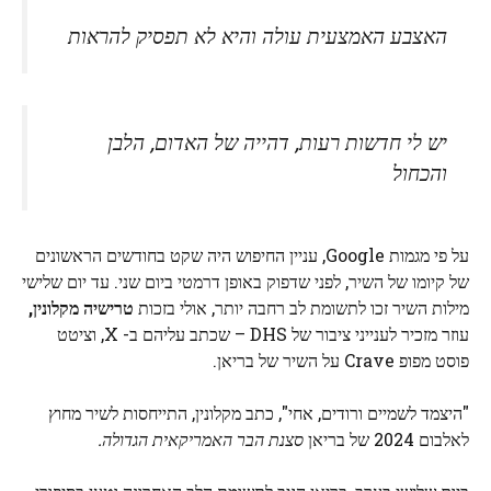
האצבע האמצעית עולה והיא לא תפסיק להראות
יש לי חדשות רעות, דהייה של האדום, הלבן
והכחול
על פי מגמות Google, עניין החיפוש היה שקט בחודשים הראשונים
של קיומו של השיר, לפני שדפוק באופן דרמטי ביום שני. עד יום שלישי
מילות השיר זכו לתשומת לב רחבה יותר, אולי בזכות
טרישיה מקלונין,
עוזר מזכיר לענייני ציבור של DHS – שכתב עליהם ב- X, וציטט
פוסט מפופ Crave על השיר של בריאן.
"היצמד לשמיים ורודים, אחי", כתב מקלונין, התייחסות לשיר מחוץ
לאלבום 2024 של בריאן
סצנת הבר האמריקאית הגדולה.