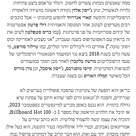
ממה שאנשים מבחוץ עשויים לחשוב. דונלד טראמפ ביצע פתיחות
גלויות לנאשוויל, ונתן
ג'ייסון אלדן
נקודה ראשונה בוועידה הלאומית
הרפובליקנית והקשה
קארי אנדרווד
להופיע בחנוכתו – אבל כוכבים
רבים מעדיפים לעקוב אחר המנוסה והאמיתית
דולי פרטון
אסטרטגיה
של קידום פטריוטיות על פני פרטיזנות. (כְּמוֹ
כריס סטפלטון
לשים את
זה בראיון עם
האפוטרופוס
בשנה שעברה, "אני מצביע לאמריקה וכוס
ויסקי טובה.") אחרים היו ליברלים יותר קוליים, כמו
טיילור סוויפט,
מי
עשה גלים בשנת 2018 ביצא נגד המועמד הסנאטורי הרפובליקני של
טנסי הרפובליקנים
מרשה בלקברן
לאחר מכן תומך במועמדים
לנשיאות דמוקרטית.
קייסי מוסגרבס, ג'ייסון איסבל,
וכן
מרן מוריס
הכל מאושר
קמלה האריס
גם בשנה שעברה.
בריאן הוא תופעה של עקרונות שהפכה פופולרית בערוצים לא
שגרתיים, והפכה לג'וגנאוט זורם לפני שהוא חתם על עסקת שיא
גדולה בתווית. הוא נכנס באופן מכריע למיינסטרים בספטמבר 2023,
אז קיבל את הלהיט הראשון שלו מספר 1 ב- Billboard Hot 100,
והוכיח את עצמו קשה להצמיד פוליטית. הוא כותב שירים על
אמריקאים נאבקים, וכמיי יליד אוקלהומה בעיר הקטנה, הוא בעל אילן
יוחסין מובהק. יחד עם זאת, הוא חבר קרוב של דמוקרט פרופיל גבוה