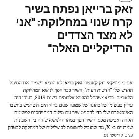
זאק ברייאן נפתח בשיר
קרח שנוי במחלוקת: "אני
לא מצד הצדדים
הרדיקליים האלה"
אם כי מוזיקאי רוק קאנטרי
זאק בריאן
לא הוציא רשמית את הסינגל
החדש שלו "חדשות רעות", השיר כבר הפך לנושא המחלוקת
הלאומית. בריאן-שהחל להוציא אלבומים בשנת 2019, בעודו היה
עדיין בעיצומו של כהונה של שמונה שנים בחיל הים-השתמש בחשבון
האינסטגרם שלו כדי להקניט שיר עם מילים המתייחסות לפשיטת
הגירה ואכיפת מכס. השיר הפך במהרה לנושא שיחה בין חשבונות
שמרניים ב- X, מה שהוביל לתשומת לב שלילית של המחלקה לבטחון
פנים
קריסטי נם.