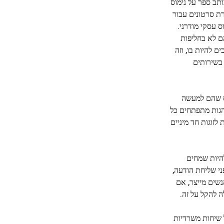
מרובות, הוא גם כותב ספר על נימוס
ת סרטונים עבור
וס עסקי מודרני.
רובע רוכסן של Crew Clothing שלו. "זה נהדר – הם לא בחליפות
 להיות בו, וזה
 בשירותים
וס שהם למעשה
הגות מתפתחים כל
לזוגות חד מיניים
ות של דור Z במקום העבודה עשויים להיות שמחים
ם לחשוב ולערוך לפני שליחת הודעה,
ות של אנשים מייצר, אם
ה להקל על זה.
 שיחות משרדיות