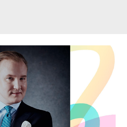
דלג
תוכן