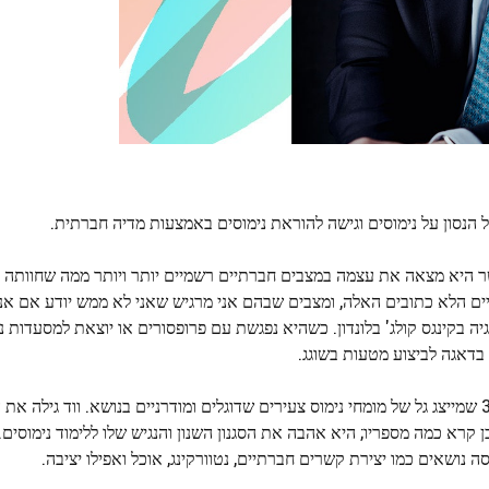
ל הנסון על נימוסים וגישה להוראת נימוסים באמצעות מדיה חברתית.
שר היא מצאה את עצמה במצבים חברתיים רשמיים יותר ויותר ממה שחוותה ק
ם הלא כתובים האלה, ומצבים שבהם אני מרגיש שאני לא ממש יודע אם אנ
ני ב- פסיכולוגיה בקינגס קולג' בלונדון. כשהיא נפגשת עם פרופסורים או יוצאת למסעדו
בדאגה לביצוע מטעות בשוגג.
בריטי בן 34 שמייצג גל של מומחי נימוס צעירים שדוגלים ומודרניים בנושא. ווד גילה 
 קרא כמה מספריו; היא אהבה את הסגנון השנון והנגיש שלו ללימוד נימוסים. 
 נושאים כמו יצירת קשרים חברתיים, נטוורקינג, אוכל ואפילו יציבה.