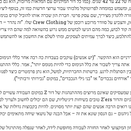
וסדנאות ארגוניות. הלקוחות שלו נוטים להיות בצד הצעיר, בטווח של 22 עד 42 שנים. (כמו כל דור המילניום עם המלאות 
ומשמש כמומחה לפרוטוקול מלכותי עבור ערוצי חדשות כמו זה, בנוסף ליציר
 נסע חזרה ללונדון מציריך, שם עסק פרטי. חברת הון שכרה אותו להוביל קורס בנימ
"במשרד הזה, המדים היו בערך מה שאני לובש היום," אמר הנסון, והצביע על סוודר מ
 קוד לבוש, כמה מהם הגיעו לבושים ממש גרוע בהשוואה למה שהם היו צריכים
יצד להתלבש, כיצד לברך עמיתים לעסקים, ומתי לשלם את החשבון או להשתמש
דרניים הוא ההקשר. "(יש אנשים) עוקבים בעבדות כה רבה אחר כללי הנימ
אתה צריך לשבור את כלל הנימוס כדי להיות מנומס יותר", אמר. כללי ההתנ
לבין הסתגלות לרגע. ברשתות החברתיות, למשל, הוא נתן פרמטרים כיצד לפנות 
רחים נכבדים" או "בני גילי הנכבדים", במקום "גבירותי ורבותיי").
מעריצים צעירים יותר מעריכים כללי נימוס מכילים יותר, ומכיוון שמעסיקים שאינם מרוצים מההתנהג
ללמוד, הם להוטים לקבל הדרכה על נימוסי שיחה. בני דור המילניום והדור Z'ers טובים בשיחות דיגיטליות, שם הם יכולי
מגיע פנים אל פנים, ו-COVID לא עזר, אנחנו רואים הרבה אנשים שהם קצת יותר מסויגים. להיות בקבוצות גדול
 גיהנום – גם הנסון שונא את זה – אבל הבנה של נושאי שיחה מתאימים יכול
יטחון המקצועי לאחר החזרה לעבודה מחופשת לידה, לאחר שנפלה מהתרגול של