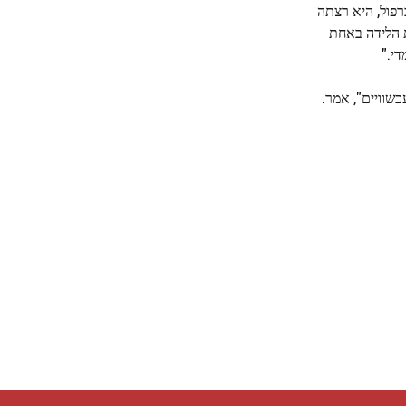
רפול, היא רצתה
 הלידה באחת
י."
כשוויים", אמר.