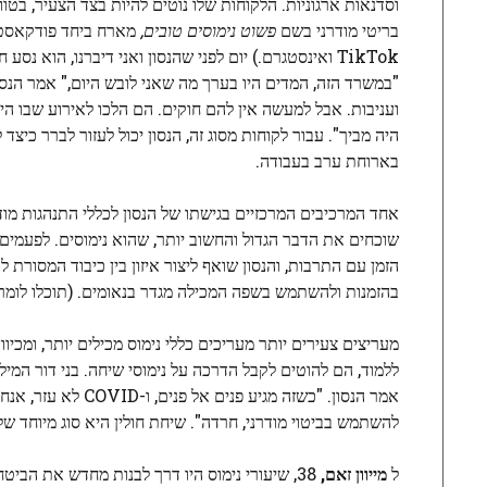
בריטי מודרני בשם
פשוט נימוסים טובים,
מארח ביחד פודקאסט, 
TikTok ואינסטגרם.) יום לפני שהנסון ואני דיברנו, הוא
ועניבות. אבל למעשה אין להם חוקים. הם הלכו לאירוע שבו היה
היה מביך". עבור לקוחות מסוג זה, הנסון יכול לעזור לברר כ
בארוחת ערב בעבודה.
אחד המרכיבים המרכזיים בגישתו של הנסון לכללי התנהגות מו
שוכחים את הדבר הגדול והחשוב יותר, שהוא נימוסים. לפעמים 
הזמן עם התרבות, והנסון שואף ליצור איזון בין כיבוד המסורת 
בהזמנות ולהשתמש בשפה המכילה מגדר בנאומים. (תוכלו לומר "או
אמר הנסון. "כשזה 
להשתמש בביטוי מודרני, חרדה". שיחת חולין היא סוג מיוחד של
ל
מייוון זאם,
38, שיעורי נימוס היו דרך לבנות מחדש את הב