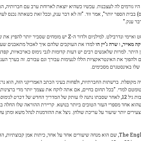
היו גורמים לה לעצבנות. עכשיו כשהיא יוצאת לארוחת ערב עם חברותיה, ה
ס) בבית הספר יותר", אמר ווד. "זה לא דבר ענק, ובכל זאת כשאתה נכנס לעו
בר ענק."
לאותם דורות קודמים היו כותבי טורים ומחברים כמו אמילי פוסט ואיימי ונדרבילט. למילניום ולדור ה-Z י
קה מאייר,
ו
שרה ג'יין הו
למדו את העוקבים שלהם איך לאכול מתאבנים שעבר
ן היתר. למרות שלאנשים רבים יש דעות קדומות לגבי נימוס כארכאיות, קפדנ
ולהפוך את האינטראקציות הללו לנעימות עבורך וגם עבורם. זה בערך העניי
ייה מקופלת. ברשתות החברתיות, ולפחות בעיני הכתב האמריקני הזה, הוא נרא
 מטומטם למדי. "בכל תחום בחיים, אם אתה לוקח את עצמך יותר מדי ברצינות,
לו עותק של
המדריך החדש של דברט לנימוס ו
עירים יותר שיעור על עריכת שולחן. ניצל את ההזדמנות לנהל משא ומתן על
הנסון הוא כעת בעלים משותף ומנהל בכיר של The English Manner, שם הוא מנחה שיעורים אחד על אחד, כיתות אמן קב