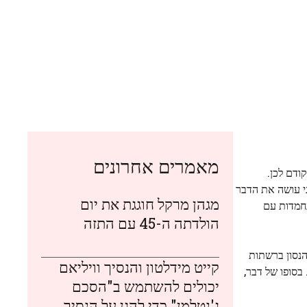
מאמרים אחרונים
ודם לכן.
י עושה את הדבר
מגהן מרקל חוגגת את יום
ת נחמדות עם
הולדתה ה-45 עם התזה
את הנסון ברשתות
קייט מידלטון והנסיך וויליאם
בסופו של דבר,
יכולים להשתמש ב"הסכם
ג'נטלמן" כדי להגן על הנסיך