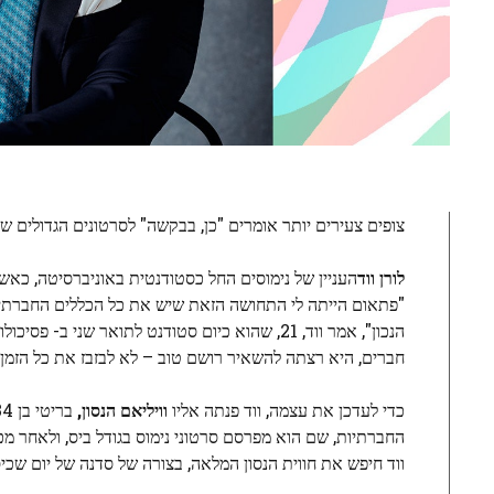
צופים צעירים יותר אומרים "כן, בבקשה" לסרטונים הגדולים ש
לורן ווד
העניין של נימוסים החל כסטודנטית באוניברסיטה, כא
"פתאום הייתה לי התחושה הזאת שיש את כל הכללים החברתיי
הנכון", אמר ווד, 21, שהוא כיום סטודנט לתואר ש
חברים, היא רצתה להשאיר רושם טוב – לא לבזבז את כל הזמן 
כדי לעדכן את עצמה, ווד פנתה אליו
וויליאם הנסון,
החברתיות, שם הוא מפרסם סרטוני נימוס בגודל ביס, ולאחר מכן
ווד חיפש את חווית הנסון המלאה, בצורה של סדנה של יום שכיסה