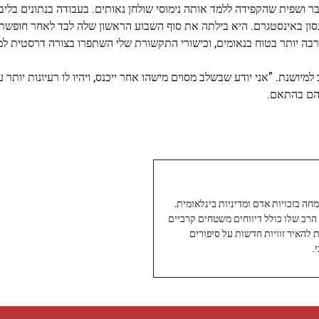
ר ושפית שהקפידה ללמד אותה נימוסי שולחן נאותים. בעבודה בנתונים בליב
נסון באינסטגרם. היא בילתה את סוף השבוע הראשון שלה לבד לאחר חופשת
רבה יותר בטוח בנאומים, וכישורי התקשורת שלי השתפרו בצורה דרסטית למד
מיושנת. "אני יודע שבשלב מסוים מישהו אחר ייכנס, ויהיו לו רעיונות יותר ע
יהם בהתאם.
עיתונאי ותיק ומוערך ב-Twoday, מתמחה בזכויות אדם ומדיניות בינלאומית.
 הרב שלו כולל דיווחים משטחים קרביים
ת להאיר זוויות חדשות על סיפורים
.