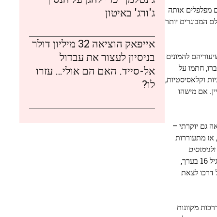
ם מפלפלים אותה
ג'ורג' באיטון
לם המבוגרים יותר
אייפאק הוציאה 32 מיליון דולר
בניסיון לעצור את עבדול
ש מומחים שסביר יותר להפיץ את שיעוריהם להמונים
ו, חתמו על
אל-סייד. האם הם אולי… עזרו
יות וקלאסיסטיות,
לו?
ן. אם מישהו
ה גם יוקרתי –
 אז מתעוררות
לנימוסים
, ספר עבה עם חוש הומור קשתי שהנסון עדיין מאמין שהוא אחד מספרי העזר הטובים ביותר בנושא. קריירת ההוראה שלו החלה בגיל 16 בערך,
 דרכו לצאת
וצתיות, הדרכות מקוונות