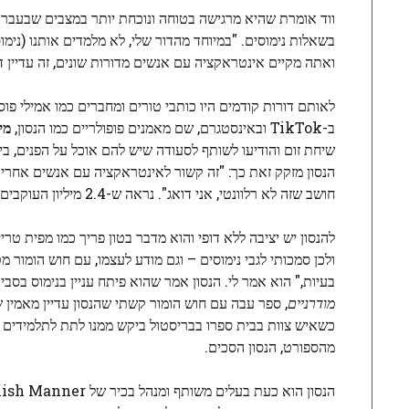
ווד אומרת שהיא מרגישה בטוחה ונוכחת יותר במצבים שבעבר 
בשאלות נימוסים. "במיוחד מהדור שלי, לא מלמדים אותנו (נימו
ואתה מקיים אינטראקציה עם אנשים מדורות שונים, זה עדיין ד
ב-TikTok ובאינסטגרם, שם מאמנים פופולריים כמו הנסון,
מי
שיחת זום והודיעו לשותף לסעודה שיש להם אוכל על הפנים, בי
הנסון מזקק זאת כך: "זה קשור לאינטראקציה עם אנשים אחרים 
חושב שזה לא רלוונטי, אני דואג". נראה ש-2.4 מיליון העוקבים שלו באינסטגרם מסכימים.
להנסון יש יציבה ללא דופי והוא מדבר בטון פריך כמו מפית טר
ולכן סמכותי לגבי נימוסים – וגם מודע לעצמו, עם חוש הומור
בעיות," הוא אמר לי. הנסון אמר שהוא פיתח עניין בנימוס בסביבות גיל 12, לאחר שסבתו נתנה 
מודרניים
כשאיש צוות בבית ספרו בבריסטול ביקש ממנו לתת לתלמידים צ
מהספורט, הנסון הסכים.