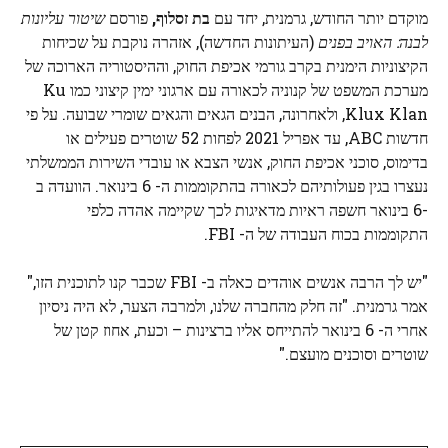
מוקדם יותר החודש, גרמנית, יחד עם
בת זסלוף,
פורסם
שיטור עליונות
לבנה: האויב בפנים
(העיתונות החדשה), אזהרה נוקבת על שכיחות
הקיצוניות הימנית בקרב גורמי אכיפת החוק, וההיסטוריה הארוכה של
מערכת המשפט של קנוניה לכאורה עם ארגוני ימין קיצוני כמו Ku
Klux Klan, ולאחרונה, הבנים הגאים והגאים שומרי שבועה. על פי
חדשות ABC, עד אפריל 2021 לפחות 52 שוטרים פעילים או
בדימוס, סוכני אכיפת החוק, אנשי הצבא או עובדי השירות הממשלתי
נעצרו בגין פעולותיהם לכאורה בהתקוממות ה- 6 בינואר. הוועדה ב
-6 בינואר חשפה ראיות מדאיגות לכך שקיימה אהדה כלפי
התקוממות בכוח העבודה של ה- FBI.
"יש לך הרבה אנשים אוהדים כאלה ב- FBI שכבר קנו לתוכנית הזו,"
אמר גרמנית. "זה חלק מהחברה שלנו, ולמרבה הצער, לא היה ניסיון
אחרי ה- 6 בינואר להתייחס אליו ברצינות – וכעת, אחוז קטן של
שוטרים וסוכנים מועצם."