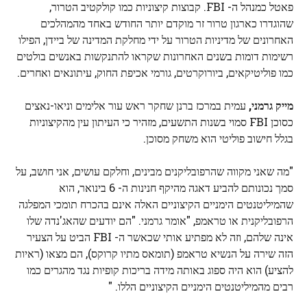
פאטל כמנהל ה- FBI. קבוצות קיצוניות כמו קולקטיב הטרור,
שהוגדרו כארגון טרור זר מוקדם יותר החודש באחד מהמהלכים
האחרונים של מדיניות הטרור על ידי מחלקת המדינה של ביידן, הפילו
רשימות דומות בשנים האחרונות שקראו להתנקשות באנשים בולטים
כמו פוליטיקאים, ביורוקרטים, גורמי אכיפת החוק, עיתונאים ואחרים.
מייק גרמני,
עמית במרכז ברנן שחקר ראש עור אלימים וניאו-נאצים
כסוכן FBI סמוי בשנות התשעים, מזהיר כי העיתון עין מהקיצוניות
בגלל חישוב פוליטי הוא משחק מסוכן.
"מה שאני מקווה שהרפובליקנים מבינים, וחלקם עושים, אני חושב, על
סמך נכונותם להביע דאגה מהיקף חנינות ה- 6 בינואר, הוא
שהמיליטנטים הימניים הקיצוניים האלה אינם בהכרח תומכי המפלגה
הרפובליקנית או טראמפ, "אומר גרמני. "הם יודעים שהאג'נדה שלו
אינה שלהם, וזה לא מפתיע אותי שכאשר ה- FBI הביט על הצעיר
הזה שירה על הנשיא טראמפ (תומאס מתיו קרוקס), הם מצאו (ראיות
להציע) הוא היה ספוג באותה מידה בריכות קופיות נגד מהגרים כמו
רבים מהמיליטנטים הימניים הקיצוניים הללו. "