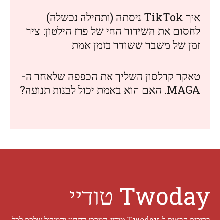
איך TikTok ניסתה (ותחילה נכשלה)
לחסום את השידור החי של פרז הילטון: ציר
זמן של משבר ששודר בזמן אמת
טאקר קרלסון השליך את הכפפה שלאחר ה-
MAGA. האם הוא באמת יכול לבנות תנועה?
Twoday טודיי
ברוכים הבאים ל-Twoday טודיי, המרכז החדש והמוביל שלכם לכל