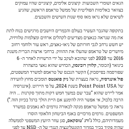
הגאים ושומרי השבועות: קיצונים אלימים, קיצוניים שהיו עמוקים
בצוואר באלימות הפוליטית של ממשל טראמפ הראשון, שהגיע
לשיאים שלא נראו מאז סוף שנות השישים והשבעים.
בתקופה שהגבר העשיר בעולם והכמרים היושבים מרגישים בנוח לתת
את מה שנראה כנאצים מצדיעים לקהלים ארוזים ומצלמות טלוויזיה,
יש חשש נרחב לגבי חזרותם של ניאו-נאצים, ראש עור ולוחמי רחוב
מיושרים של טראמפ שהעלו את ההוווק. ברחבי ארצות הברית משנת
2016 עד 2020 לפני שהובא לעקב על ידי הרשויות לאחר ה- 6
בינואר (הכומר,
קלווין רובינסון,
הכחיש שהוא נאצי בהצהרה
שפורסמה בפייסבוק.) הקשר הנכנס של טראמפ למשרד המשפטים,
פול אינגרסיה,
נראה בעצרת של
ניק פואנטס
תומכים מחוץ לוועידה
של Point Point USA בשנת 2024, על פי היירוט. (אינגרסיה
אמר ליירט שהוא "עבר שם במשך חמש דקות מתוך סקרנות … היה
הרבה בלבול, אי אפשר היה להימנע אם היית הולך ברגל בכיוון הזה.")
נראה כי ממשל טראמפ מנקה לכאורה גורמים לא נאמנים במשרד
המשפטים. גורמים מרכזיים באגף הביטחון הלאומי הוסרו
מעמדותיהם, כולל
ג'ורג 'טוסקאס,
סגן עוזר היועץ המשפטי לממשלה
שהיה פקיד בכיר במדור הקונטליגנציה הנגדי של ה- NSD עד לפני