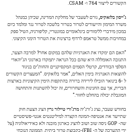
הקשורים לייצור 764 ו- CSAM.
ג'ייסון בלזאקיס,
גורם לשעבר של מחלקת המדינה, שכיהן כמנהל
משרד המימון והייעודים לטרור בטרור בלשכה לטרור נגד ומלמד כיום
במכון מידברי ללימודים בינלאומיים במונטריי, קליפורניה, הטיל ספק
במחויבות ממשל טראמפ לרדוף ברצינות את הטרור הימני הקיצוני.
"האם הם ימקדו את האנרגיות שלהם במקום אחר? למרבה הצער,
התגובה האומללה היא שהם ככל הנראה יתמקדו בארגוני הג'יהאדי
הסלפי הבודדים, קרטלי הסמים המקסיקניים והחות'ים בניגוד
להוצאות האנרגיה בימין האלים, "אמר בלזאקיס. "המעצרים הקשורים
ל -6 בינואר הובילו לירידה ברורה בהתקפות הימין הקיצוניות בארצות
הברית, אך עם החנינות והשחרורים, זה יכול להשתנות והתחושה
המוגבלת יכולה בהחלט לחזור."
בחודש שעבר, נציג ג'ורג'יה
מרג'ורי טיילור גרין
הציג הצעת חוק
שתייעד את אנטיפה-המונח הקצרה למיליטנטים אנטי-פשיסטיים
שה- GOP ניסה שוב ושוב להציג כארגון מובנה ולא כאידיאולוגיה (על
ידי ההערכה של ה- FBI)-כקבוצת טרור ביתית. הממונה הנוכחי