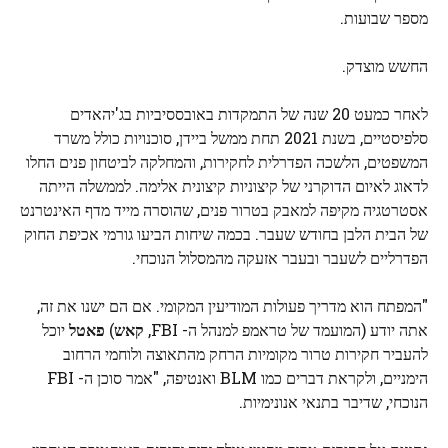
מספר שבועות.
החשש מוצדק.
לאחר כמעט 20 שנה של התמקדות באובססיביות בג'יהאדים
סלפיסטיים, בשנת 2021 תחת ממשל ביידן, סוכנויות כולל משרד
המשפטים, הלשכה הפדרלית לחקירות, והמחלקה לביטחון פנים החלו
לדאוג לאיום הדוקרני של קיצוניות קיצונית אלימה. לממשלה הייתה
אסטרטגיה מקיפה למאבק בטרור פנים, שהוסרה מייד מדף האינטרנט
של הבית הלבן בחודש שעבר. בכמה שיחות הביעו גורמי אכיפת החוק
הפדרליים לשעבר ובעבר אזעקה מהמסלול הנוכחי.
"המפתח הוא מדריך פעולות המודיעין המקומי. אם הם ישנו את זה,
אתה יודע (המועמד של טראמפ למנהל ה- FBI,
קאש
)
פאטל
יוכל
להעביר חקירות טרור מקומיות הרחק מהתאוצה ולוחמי הרחוב
הימניים, ולקראת דברים כמו BLM ואנטיפה, "אמר סוכן ה- FBI
הנוכחי, שדיבר בתנאי אנונימיות.