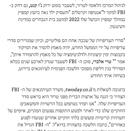
לניהול המרכז הלאומי לטרור, לשעבר בומט ירוק
ג'ו קנט,
גם דחק ב-
FBI למקד ל"אנטיפה וקרטלים "והעסיק ילד גאה כיועץ קמפיין
במהלך קמפיין הכושל שלו 2022 למושב בית הנבחרים במדינת
וושינגטון.
"סדרי העדיפויות של שכבה אחת הם פוליטיים, וכיוון שמגדירים סדרי
עדיפויות על ידי הממשל החדש, יהיה מאמץ להסיר את המיקוד
בקבוצות ימין קיצוניות ולדלגיטימציה של כל מאמץ להתמודד איתן",
אמר ""
טרי אלברי,
סוכן ה- FBI לשעבר שנדון לארבע שנים בכלא
הפדרלי בגין דליפת מסמכי הלשכה הפנימית לעיתונאים ביירוט,
בשיחה איתי החודש.
בתגובה לשאלות מ
twoday.co.il,
משרד העיתונאים של ה- FBI
הצהיר כי הגנה על ארצות הברית מפני טרור היא בראש סדר
העדיפויות שלה. "אנו תמיד נשתמש בכל הרשויות והמשאבים
החוקיים שלנו כדי לאתר ולמנוע התקפות נפגעים המוניים, איומים על
תשתיות קריטיות ומעשים בלתי חוקיים אחרים שנועדו לפגוע
באחרים", כתבה הלשכה בהצהרה בדוא"ל. "ה- FBI הגדיל את