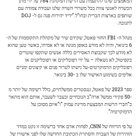
המאמצים שלנו להתעמת עם הרשת המקוונת 764 על ידי מתן
הכשרה לאנשי צוות בכל משרדי השדה שלנו ועבודה צמודה עם
שותפים בארצות הברית ובחו"ל."
יריד יהירות
פנה גם ל- DOJ
לתגובה.
מנהל ה- FBI החזוי פאטל, שקידם שיר של מקהלת התקוממות של ה-
6 בינואר, והיה לא מודע באופן מגונה או לא אמיתי, כאשר טען שהוא
לא מודע לכך שקבוצת האסירים כללה אנשים שתקפו שוטרים
בקפיטול, לא נשאלה – על ידי רפובליקים או רפובליקנים או
רפובליקים הדמוקרטים-על גישתו לטרור פנים או קיצונים ימניים
אלימים בשימוע האישור שלו ב -30 בינואר.
ספר 2023 של פאטל,
גנגסטרים ממשלתיים,
כולל רשימה של יותר מ
-50 פקידי ממשל ארה"ב הנוכחיים ובעבר לשעבר, אותם הוא מתאר
כ"חברי הרשות המבצעת מדינת עמוק "ו"איום מסוכן על
הדמוקרטיה".
על פי הדיווח של CNN, לפחות אדם אחד ברשימה זו נקט במדד
הזהירות של העברה והסתרת הכתובת החדשה שלו לפני אישורו של