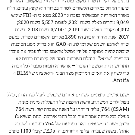
נתונים על חקירות טרור מקומי עולה
יריד יהירות
באוקטובר האחרון.
שיעור הגידול במקרים הקשורים לטרור בטרור הוא קופץ עיניים: דו"ח
משרד האחריות הממשלתי בפברואר 2023 מצא כי ה- FBI שימש
9,049 מקרים כאלה בשנת 2021, לעומת 5,557 בשנת 2020;
4,092 מקרים כאלה בשנת 2019; ו -3,714 בשנת 2018. בשנת
2017, שנת איחוד הזכות, היו 1,890 מקרים הקשורים לטרור, כמעט
שווה לארבע השנים שקדמו לה. ה- GAO הוא בדיוק מסוג הסוכנות
שיכולה להיות ממוקדת על ידי ממשל טראמפ כדי להעביר את עובדי
הקריירה "שמאל". הנהלת חשבונות דומה של קיצוניות ביתית לא
תתרחש תחת המשטר הנוכחי – או שהיא תעוות מעבר לכל הכרה
כדי לשחק את האיום המדומיין מצד הבוגי -ריאקציוני של BLM ו-
Antifa.
ישנם איומים קיצוניים קשורים אחרים שיכולים ליפול לצד הדרך, כולל
ניצול ילדים המשתרע ורשת ההפצה של התעללות-מינית-מינית
(CSAM) 764, עליה דיווחתי על השנה שעברה
קווי.
רשת 764
פעילה בכל מדינה אמריקאית ובכל רחבי אירופה. תחת הנשיא
ג'ו
ביידן,
משרד המשפטים ראה בעדיפות של 764 כעדיפות "שכבה
אחת". בשנה שעברה, על פי הדיווחים, ה- FEDs קיבלו 1,100 טיפים