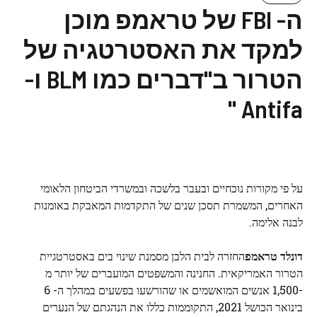
ה- FBI של טראמפ מוכן
למקד את האסטרטגיה של
הטרור ב"דברים כמו BLM ו-
Antifa "
על פי מקורות נוכחיים ובעבר בלשכה ובמשרדי הביטחון הלאומי
האחרים, המשמרת תסכן שנים של התקדמות המאבקת באומנות
לבנה אלימה.
דונלד טראמפ
החזרה לבית הלבן מסמנת שינוי בים באסטרטגיית
הטרור האמריקאית. החנינה והמשפטים המועברים של יותר מ
-1,500 אנשים המואשמים או שהורשעו בפשעים במהלך ה- 6
בינואר הכושל 2021, התקוממות כללו את הנהגתם של הנערים